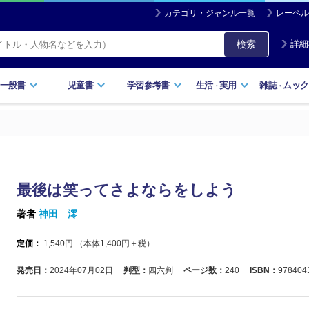
カテゴリ・ジャンル一覧
レーベル
検索
詳細
一般書
児童書
学習参考書
生活
実用
雑誌
ムック
・
・
最後は笑ってさよならをしよう
著者
神田 澪
定価：
1,540
円 （本体
1,400
円＋税）
発売日：
2024年07月02日
判型：
四六判
ページ数：
240
ISBN：
978404