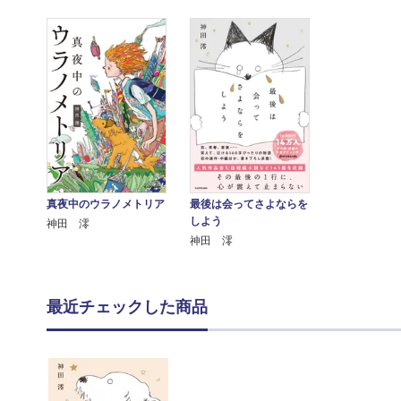
真夜中のウラノメトリア
最後は会ってさよならを
しよう
神田 澪
神田 澪
最近チェックした商品