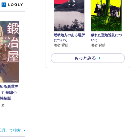
y
近畿地方のある場所
穢れた聖地巡礼につ
について
いて
著者 背筋
著者 背筋
もっとみる
める異世界
 ７ 短編小
特装版
ンタ
田澪」で検索