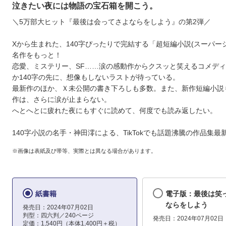
泣きたい夜には物語の宝石箱を開こう。
＼5万部大ヒット『最後は会ってさよならをしよう』の第2弾／
Xから生まれた、140字ぴったりで完結する「超短編小説(スーパー
名作をもっと！
恋愛、ミステリー、SF……涙の感動作からクスッと笑えるコメデ
か140字の先に、想像もしないラストが待っている。
最新作のほか、Ｘ未公開の書き下ろしも多数。また、新作短編小説
作は、さらに涙が止まらない。
へとへとに疲れた夜にもすぐに読めて、何度でも読み返したい。
140字小説の名手・神田澪による、TikTokでも話題沸騰の作品集最
※画像は表紙及び帯等、実際とは異なる場合があります。
紙書籍
電子版：最後は笑
ならをしよう
発売日：2024年07月02日
判型：四六判／240ページ
発売日：2024年07月02日
定価：1,540円（本体1,400円＋税）