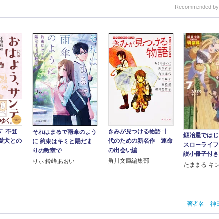
Recommended b
テ 不登
きみが見つける物語 十
それはまるで雨傘のよう
鍛冶屋ではじ
愛犬との
代のための新名作 運命
に 約束はキミと陽だま
スローライフ
の出会い編
りの教室で
説小冊子付き
角川文庫編集部
りぃ 鈴峰あおい
たままる キ
著者名「神