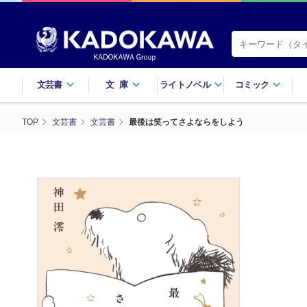
文芸書
文庫
ライトノベル
コミック
TOP
文芸書
文芸書
最後は笑ってさよならをしよう