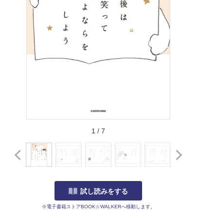
1
/
7
試し読みをする
※電子書籍ストアBOOK☆WALKERへ移動します。