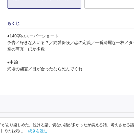
もくじ
●140字のスーパーショート
予告／好きな人いる？／純愛保険／恋の定義／一番綺麗な一枚／タ
空の写真 ほか多数
●中編
式場の幽霊／目が合ったなら死んでくれ
チがあり楽しめた。泣ける話、切ない話が多かったが笑える話、考えさせる
中でのお気に
…続きを読む