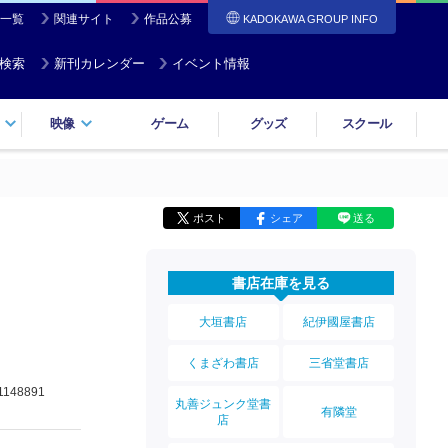
一覧
関連サイト
作品公募
KADOKAWA GROUP INFO
検索
新刊カレンダー
イベント情報
映像
ゲーム
グッズ
スクール
ポスト
シェア
送る
書店在庫を見る
大垣書店
紀伊國屋書店
くまざわ書店
三省堂書店
1148891
丸善ジュンク堂書
有隣堂
店