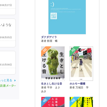
4年08月27日
いような
ダクダデイラ
4年08月05日
著者 餅屋 蛾
2位
3位
5年10月09日
もっと見る
生きとし生ける音
ホルモー燦燦
著者 平井 まさ
著者 万城目 学
あき
4位
5位