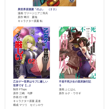
異世界居酒屋「のぶ」 （２２）
漫画 ヴァージニア二等兵
原作 蝉川 夏哉
キャラクター原案 転
2位
3位
乙女ゲー世界はモブに厳しい
不老不死少女の苗床旅行記
世界です【…2
５
制作 FTops
漫画 ふじはん
原作 三嶋 与夢
原作 ルナ・ウサギ
作画 行々狸
キャラクター原案 孟達
構成 マツリ セイシロウ