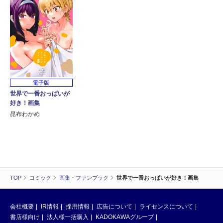
電子版
世界で一番おっぱいが
好き！画集
昆布わかめ
TOP
コミック
画集・ファンブック
世界で一番おっぱいが好き！画集
会社概要
IR情報
採用情報
広告について
ライセンスについて
書店様向け
法人様一括購入
KADOKAWAグループ