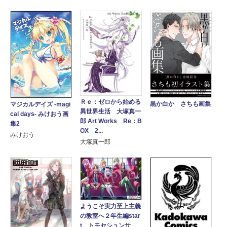
Ｒｅ：ゼロから始める
黒か白か さちも画集
マジカルデイズ -magi
異世界生活 大塚真一
cal days- みけおう画
郎 Art Works Re：B
集2
OX 2...
みけおう
大塚真一郎
ようこそ実力至上主義
の教室へ２年生編star
t トモセシュンサ