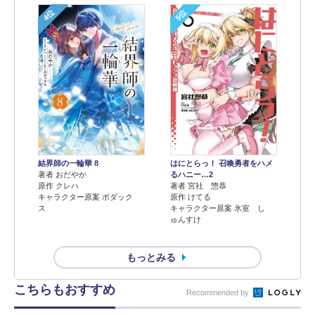
4位
5位
結界師の一輪華 8
はにとらっ！ 召喚勇者をハメ
著者 おだやか
るハニー…2
原作 クレハ
著者 宮社 惣恭
キャラクター原案 ボダック
原作 けてる
ス
キャラクター原案 氷室 し
ゅんすけ
もっとみる
こちらもおすすめ
Recommended by