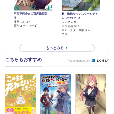
不老不死少女の苗床旅行記
私、蜘蛛なモンスターをテイ
５
ムしたので…2
漫画 ふじはん
作画 さんねこ
原作 ルナ・ウサギ
原作 あきさけ
キャラクター原案 タムラ
ヨウ
もっとみる
こちらもおすすめ
Recommended by