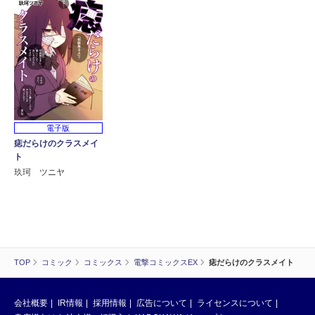
電子版
痣だらけのクラスメイ
ト
玖珂 ツニヤ
TOP
コミック
コミックス
電撃コミックスEX
痣だらけのクラスメイト
会社概要
IR情報
採用情報
広告について
ライセンスについて