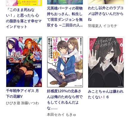
わたし以外とのラブコ
元英雄パーティの荷物
「このまま死ねな
メは許さないんだから
持ちおっさん、転生し
い！」と思ったら 心
ね
て現世ダンジョンを無
の脂肪を落とす幸せマ
双する ～二回目の人...
羽場楽人 イコモチ
インドセット
千年戦争アイギス 月
好感度120%の北条さ
みことちゃんは嫌われ
下の花嫁V
んは俺のためなら何で
たくない！６
もしてくれるんだよ
ひびき遊 加藤いつわ
な……
本田セカイ もきゅ