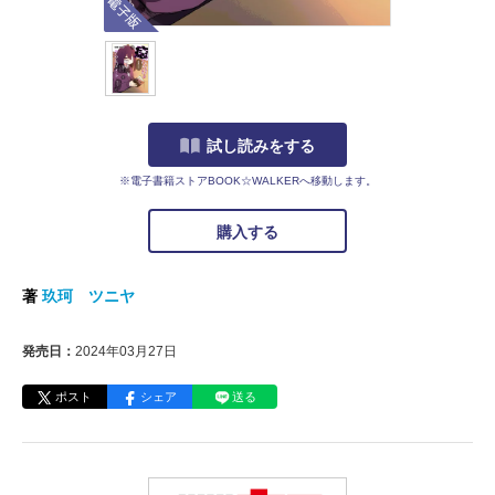
試し読みをする
※電子書籍ストアBOOK☆WALKERへ移動します。
購入する
著
玖珂 ツニヤ
発売日：
2024年03月27日
ポスト
シェア
送る