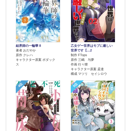
結界師の一輪華 8
乙女ゲー世界はモブに厳しい
著者 おだやか
世界です【…2
原作 クレハ
制作 FTops
キャラクター原案 ボダック
原作 三嶋 与夢
ス
作画 行々狸
キャラクター原案 孟達
構成 マツリ セイシロウ
4位
5位