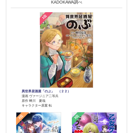
KADOKAWA調べ
1位
異世界居酒屋「のぶ」 （２２）
漫画 ヴァージニア二等兵
原作 蝉川 夏哉
キャラクター原案 転
2位
3位