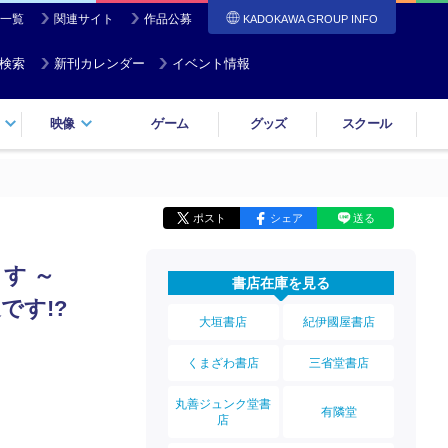
一覧
関連サイト
作品公募
KADOKAWA GROUP INFO
検索
新刊カレンダー
イベント情報
映像
ゲーム
グッズ
スクール
ポスト
シェア
送る
す ～
書店在庫を見る
です!?
大垣書店
紀伊國屋書店
くまざわ書店
三省堂書店
丸善ジュンク堂書
有隣堂
店