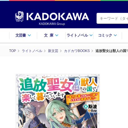
文芸書
文庫
ライトノベル
コミック
TOP
ライトノベル
新文芸
カドカワBOOKS
追放聖女は獣人の国