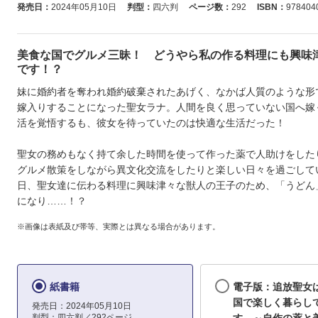
発売日：
2024年05月10日
判型：
四六判
ページ数：
292
ISBN：
978404
美食な国でグルメ三昧！ どうやら私の作る料理にも興味
です！？
妹に婚約者を奪われ婚約破棄されたあげく、なかば人質のような形
嫁入りすることになった聖女ラナ。人間を良く思っていない国へ嫁
活を覚悟するも、彼女を待っていたのは快適な生活だった！
聖女の務めもなく持て余した時間を使って作った薬で人助けをした
グルメ散策をしながら異文化交流をしたりと楽しい日々を過ごして
日、聖女達に伝わる料理に興味津々な獣人の王子のため、「うどん
になり……！？
※画像は表紙及び帯等、実際とは異なる場合があります。
紙書籍
電子版：追放聖女
国で楽しく暮らし
発売日：2024年05月10日
判型：四六判／292ページ