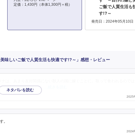
す ～自作の薬と
定価：1,430円（本体1,300円＋税）
ご飯で人質生活も
す!?～
発売日：2024年05月10日
美味しいご飯で人質生活も快適です!?～」感想・レビュー
ラナは、あまり友好関係にない獣人の国に嫁ぐことに。取って食われるのでは
んで期待したんだけど、
…続きを読む
202
す。
202