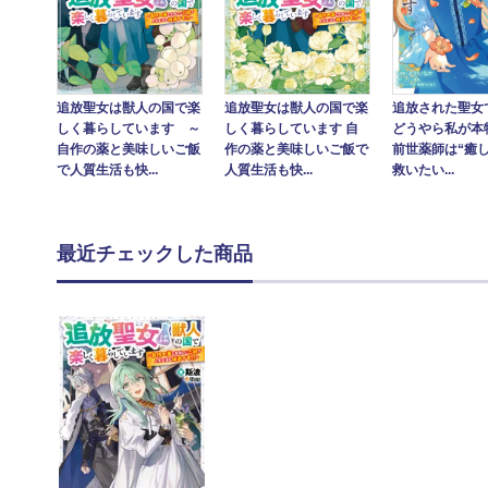
追放された聖女
追放聖女は獣人の国で楽
追放聖女は獣人の国で楽
どうやら私が本物
しく暮らしています ～
しく暮らしています 自
前世薬師は“癒
自作の薬と美味しいご飯
作の薬と美味しいご飯で
救いたい...
で人質生活も快...
人質生活も快...
最近チェックした商品