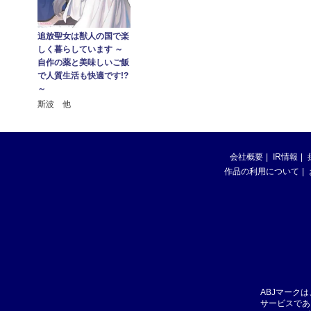
追放聖女は獣人の国で楽
しく暮らしています ～
自作の薬と美味しいご飯
で人質生活も快適です!?
～
斯波 他
会社概要
IR情報
作品の利用について
ABJマーク
サービスであ