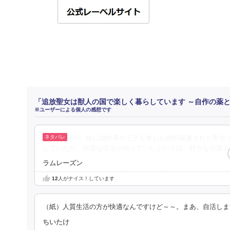
「追放聖女は獣人の国で楽しく暮らしています ～自作の薬と
※ユーザーによる個人の感想です
KU。妹に婚約者の王子を奪われ婚約破棄された聖女
していたが、快適な生活が待っていたという話。好きな作家さ
ラムレーズン
12
人がナイス！しています
（紙）人質生活の方が快適なんですけど～～。まあ、自活しま
ちいたけ