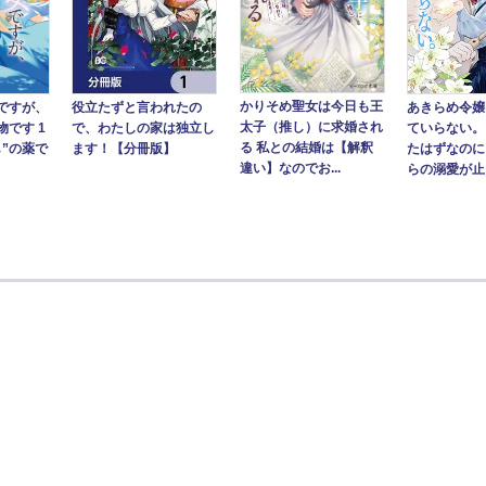
かりそめ聖女は今日も王
ですが、
あきらめ令嬢
役立たずと言われたの
太子（推し）に求婚され
です 1
ていらない。
で、わたしの家は独立し
る 私との結婚は【解釈
し”の薬で
たはずなのに
ます！【分冊版】
違い】なのでお...
らの溺愛が止ま