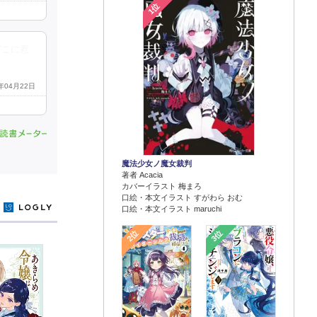
1位
どこに惹
6年04月22日
魔法少女ノ魔女裁判
著者 Acacia
カバーイラスト 梅まろ
口絵・本文イラスト すがわら おむ
y
口絵・本文イラスト maruchi
2位
3位