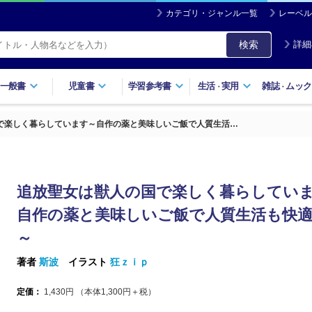
カテゴリ・ジャンル一覧
レーベル
検索
詳細
一般書
児童書
学習参考書
生活
実用
雑誌
ムック
・
・
で楽しく暮らしています～自作の薬と美味しいご飯で人質生活…
追放聖女は獣人の国で楽しく暮らしていま
自作の薬と美味しいご飯で人質生活も快適
～
著者
斯波
イラスト
狂ｚｉｐ
定価：
1,430
円 （本体
1,300
円＋税）