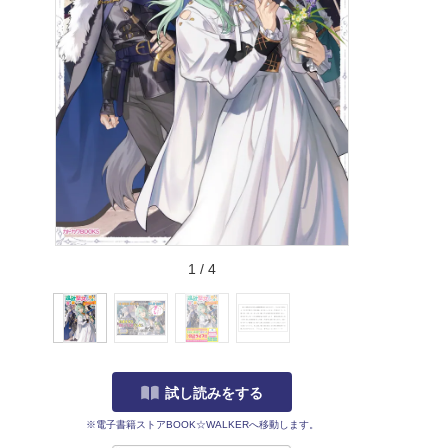
1
/
4
試し読みをする
※電子書籍ストアBOOK☆WALKERへ移動します。