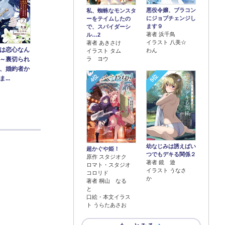
悪役令嬢、ブラコン
私、蜘蛛なモンスタ
にジョブチェンジし
ーをテイムしたの
ます９
で、スパイダーシ
著者 浜千鳥
ル…2
イラスト 八美☆
著者 あきさけ
は恋心なん
わん
イラスト タム
ラ ヨウ
～裏切られ
、婚約者か
4位
5位
...
幼なじみは誘えばい
超かぐや姫！
つでもデキる関係２
原作 スタジオク
著者 鏡 遊
ロマト・スタジオ
イラスト うなさ
コロリド
か
著者 桐山 なる
と
口絵・本文イラス
ト うらたあさお