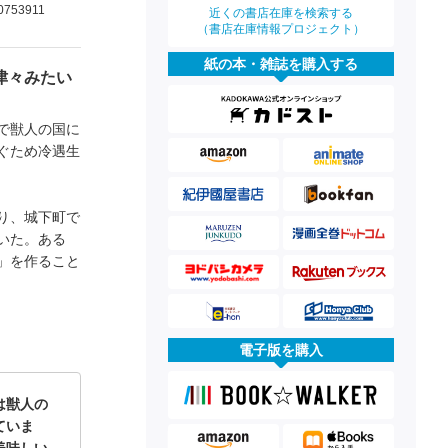
0753911
近くの書店在庫を検索する
（書店在庫情報プロジェクト）
紙の本・雑誌を購入する
津々みたい
で獣人の国に
ぐため冷遇生
り、城下町で
いた。ある
」を作ること
電子版を購入
は獣人の
ていま