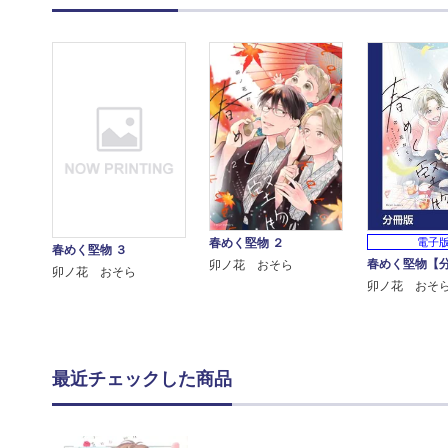
電子
春めく堅物 ２
春めく堅物 ３
春めく堅物【
卯ノ花 おそら
卯ノ花 おそら
卯ノ花 おそ
最近チェックした商品