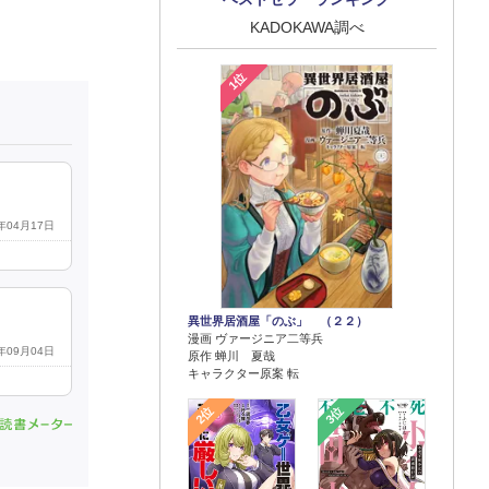
KADOKAWA調べ
1位
4年04月17日
異世界居酒屋「のぶ」 （２２）
漫画 ヴァージニア二等兵
5年09月04日
原作 蝉川 夏哉
キャラクター原案 転
2位
3位