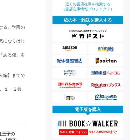
近くの書店在庫を検索する
（書店在庫情報プロジェクト）
紙の本・雑誌を購入する
する、学園の
気になりはじ
「ある傷」を
人編】までで
え、１・２巻
電子版を購入
8/13 23:59:59まで
SALE対象アイテム
は王子の