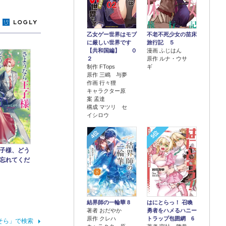
y
乙女ゲー世界はモブ
不老不死少女の苗床
に厳しい世界です
旅行記 ５
【共和国編】 ０
漫画 ふじはん
２
原作 ルナ・ウサ
制作 FTops
ギ
原作 三嶋 与夢
作画 行々狸
キャラクター原
案 孟達
構成 マツリ セ
イシロウ
4位
5位
子様、どう
忘れてくだ
結界師の一輪華 8
はにとらっ！ 召喚
著者 おだやか
勇者をハメるハニー
原作 クレハ
トラップ包囲網 6
そら」で検索