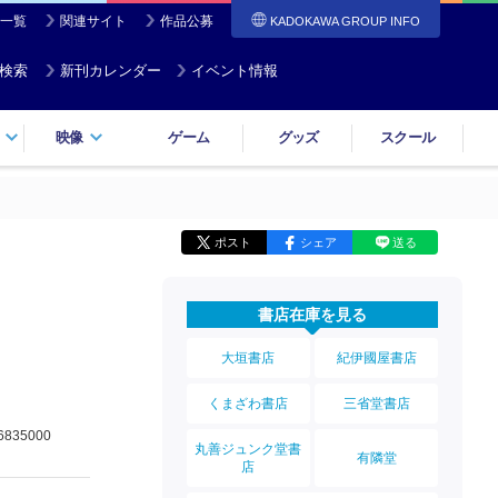
一覧
関連サイト
作品公募
KADOKAWA GROUP INFO
検索
新刊カレンダー
イベント情報
映像
ゲーム
グッズ
スクール
ポスト
シェア
送る
書店在庫を見る
大垣書店
紀伊國屋書店
くまざわ書店
三省堂書店
6835000
丸善ジュンク堂書
有隣堂
店