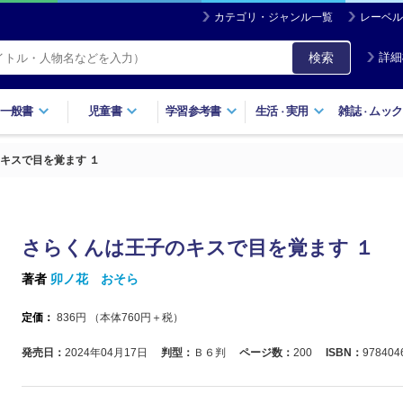
カテゴリ・ジャンル一覧
レーベル
検索
詳細
一般書
児童書
学習参考書
生活
実用
雑誌
ムック
・
・
キスで目を覚ます １
さらくんは王子のキスで目を覚ます １
著者
卯ノ花 おそら
定価：
836
円 （本体
760
円＋税）
発売日：
2024年04月17日
判型：
Ｂ６判
ページ数：
200
ISBN：
978404