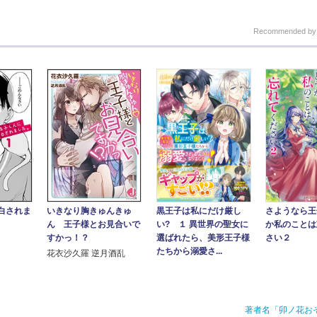
Recommended b
白されま
いきなり胸きゅんきゅ
さようなら王
黒王子は私にだけ厳し
ん 王子様とお見合いで
か私のことは
い? １ 異世界の聖女に
すかっ！？
さい２
選ばれたら、美形王子様
たちから溺愛さ...
花衣沙久羅 逆月酒乱
著者名「卯ノ花お