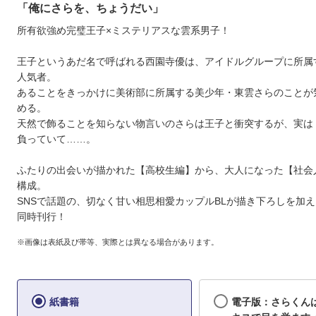
「俺にさらを、ちょうだい」
所有欲強め完璧王子×ミステリアスな雲系男子！
王子というあだ名で呼ばれる西園寺優は、アイドルグループに所属
人気者。
あることをきっかけに美術部に所属する美少年・東雲さらのことが
める。
天然で飾ることを知らない物言いのさらは王子と衝突するが、実は
負っていて……。
ふたりの出会いが描かれた【高校生編】から、大人になった【社会
構成。
SNSで話題の、切なく甘い相思相愛カップルBLが描き下ろしを加
同時刊行！
※画像は表紙及び帯等、実際とは異なる場合があります。
紙書籍
電子版：さらくん