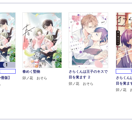
版
春めく堅物
さらくんは王子のキスで
目を覚ます ２
分冊版】
さらくん
卯ノ花 おそら
目を覚ま
卯ノ花 おそら
ら
卯ノ花 