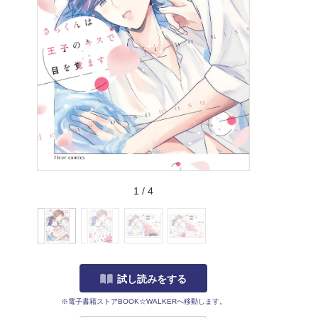
1
/
4
試し読みをする
※電子書籍ストアBOOK☆WALKERへ移動します。