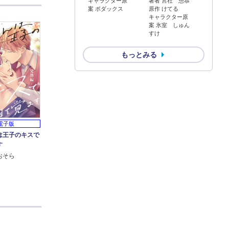
キャラクター原
著者 宮社 惣恭
案 ボダックス
原作 けてる
キャラクター原
案 氷室 しゅん
すけ
もっとみる
電子版
は王子のキスで
す
おそら