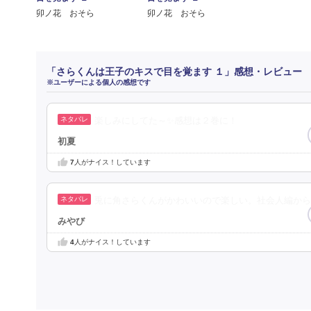
卯ノ花 おそら
卯ノ花 おそら
「さらくんは王子のキスで目を覚ます １」感想・レビュー
※ユーザーによる個人の感想です
楽しみにしてた～✨感想は２巻に！
初夏
7
人がナイス！しています
兎に角さらくんがかわいいので楽しい。社会人編から
みやび
4
人がナイス！しています