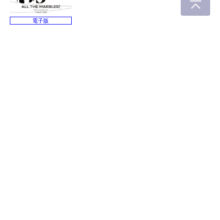
電子版
オール・ザ・マーブル
ズ！ ５
伊図透
TOP
コミック
コミックス
ビームコミックス
オール・ザ・マーブルズ！
５
会社概要
IR情報
採用情報
広告について
ライセンスについて
書店様向け
法人様一括購入
KADOKAWAグループ
作品の利用について
お問い合わせ
プライバシーポリシー
サイトポリシー
Privacy Settings
利用者情報の外部送信について