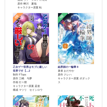
原作 蝉川 夏哉
キャラクター原案 転
2位
3位
乙女ゲー世界はモブに厳しい
結界師の一輪華 8
世界です【…2
著者 おだやか
制作 FTops
原作 クレハ
原作 三嶋 与夢
キャラクター原案 ボダック
作画 行々狸
ス
キャラクター原案 孟達
構成 マツリ セイシロウ
4位
5位