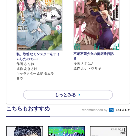
不老不死少女の苗床旅行記
私、蜘蛛なモンスターをテイ
５
ムしたので…2
漫画 ふじはん
作画 さんねこ
原作 ルナ・ウサギ
原作 あきさけ
キャラクター原案 タムラ
ヨウ
もっとみる
こちらもおすすめ
Recommended by