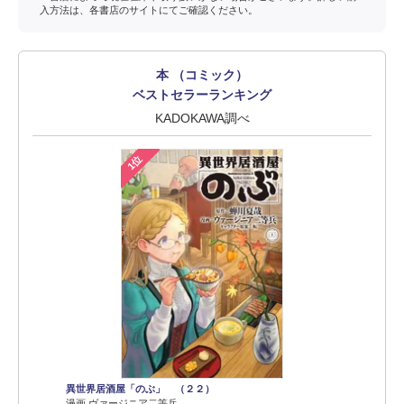
入方法は、各書店のサイトにてご確認ください。
本 （コミック）
ベストセラーランキング
KADOKAWA調べ
1位
異世界居酒屋「のぶ」 （２２）
漫画 ヴァージニア二等兵