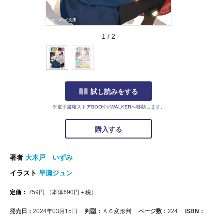
1
/
2
試し読みをする
※電子書籍ストアBOOK☆WALKERへ移動します。
購入する
著者
大木戸 いずみ
イラスト
早瀬ジュン
定価：
759
円
（本体
690
円＋税）
発売日：
2024年03月15日
判型：
Ａ６変形判
ページ数：
224
ISBN：