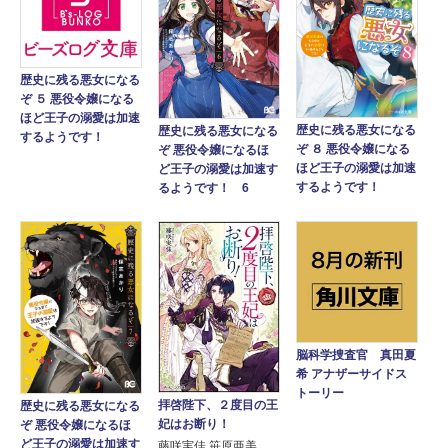
歴史に残る悪女になる
ぞ ５ 悪役令嬢になる
ほど王子の溺愛は加速
歴史に残る悪女になる
歴史に残る悪女になる
するようです！
ぞ ８ 悪役令嬢になる
ぞ 悪役令嬢になるほ
ほど王子の溺愛は加速
ど王子の溺愛は加速す
するようです！
るようです！ 6
脳科学捜査官 真田夏
希 アナザーサイドス
トーリー
拝啓陛下、２度目の王
歴史に残る悪女になる
妃はお断り！
ぞ 悪役令嬢になるほ
ど王子の溺愛は加速す
藤咲実佳 笹原亜美