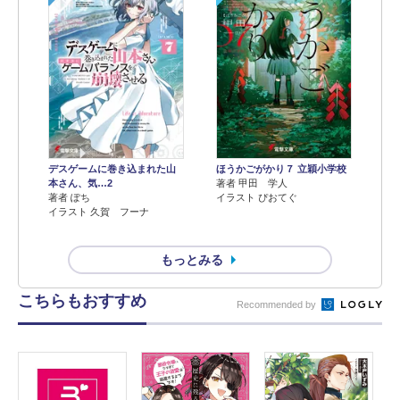
デスゲームに巻き込まれた山
ほうかごがかり７ 立穎小学校
本さん、気…2
著者 甲田 学人
著者 ぽち
イラスト ぴおてぐ
イラスト 久賀 フーナ
もっとみる
こちらもおすすめ
Recommended by