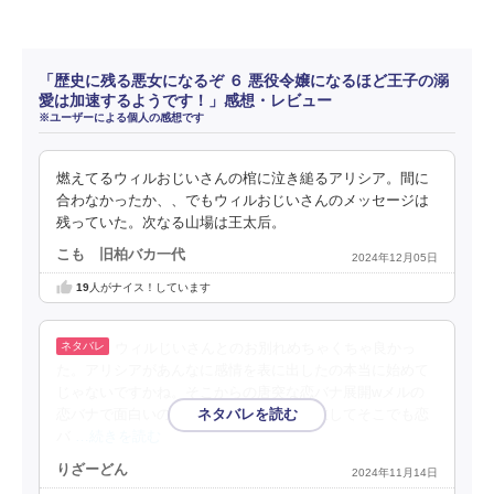
「歴史に残る悪女になるぞ ６ 悪役令嬢になるほど王子の溺
愛は加速するようです！」感想・レビュー
※ユーザーによる個人の感想です
燃えてるウィルおじいさんの棺に泣き縋るアリシア。間に
合わなかったか、、でもウィルおじいさんのメッセージは
残っていた。次なる山場は王太后。
こも 旧柏バカ一代
2024年12月05日
19
人がナイス！しています
ウィルじいさんとのお別れめちゃくちゃ良かっ
た。アリシアがあんなに感情を表に出したの本当に始めて
じゃないですかね。そこからの唐突な恋バナ展開wメルの
恋バナで面白いのに町に出てカス貴族成敗してそこでも恋
バ
…続きを読む
りざーどん
2024年11月14日