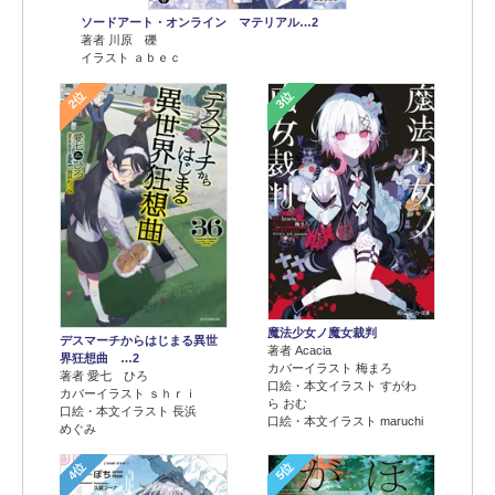
ソードアート・オンライン マテリアル…2
著者 川原 礫
イラスト ａｂｅｃ
2位
3位
魔法少女ノ魔女裁判
デスマーチからはじまる異世
著者 Acacia
界狂想曲 …2
カバーイラスト 梅まろ
著者 愛七 ひろ
口絵・本文イラスト すがわ
カバーイラスト ｓｈｒｉ
ら おむ
口絵・本文イラスト 長浜
口絵・本文イラスト maruchi
めぐみ
4位
5位