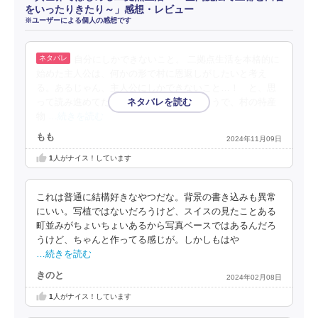
をいったりきたり～」感想・レビュー
※ユーザーによる個人の感想です
自分にしかできないこと。 二拠点生活を本格的に
始めた主人公は、何かの形で村に恩返しがしたいと考え
る。あるじゃん、主人公にしかできないこと…！ と、思
って読み進めてたら、自分でも気づいたようで、村の特産
物
…続きを読む
もも
2024年11月09日
1
人がナイス！しています
これは普通に結構好きなやつだな。背景の書き込みも異常
にいい。写植ではないだろうけど、スイスの見たことある
町並みがちょいちょいあるから写真ベースではあるんだろ
うけど、ちゃんと作ってる感じが。しかしもはや
…続きを読む
きのと
2024年02月08日
1
人がナイス！しています