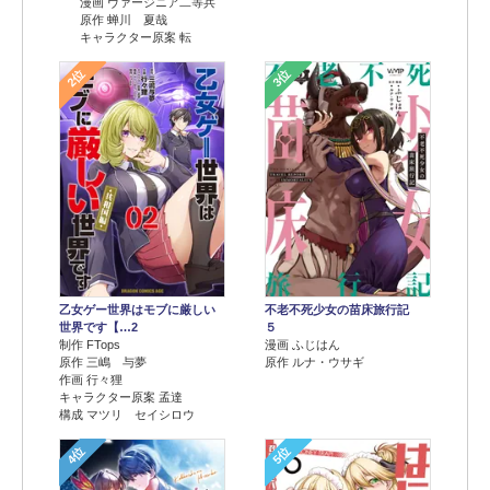
漫画 ヴァージニア二等兵
原作 蝉川 夏哉
キャラクター原案 転
2位
3位
乙女ゲー世界はモブに厳しい
不老不死少女の苗床旅行記
世界です【…2
５
制作 FTops
漫画 ふじはん
原作 三嶋 与夢
原作 ルナ・ウサギ
作画 行々狸
キャラクター原案 孟達
構成 マツリ セイシロウ
4位
5位