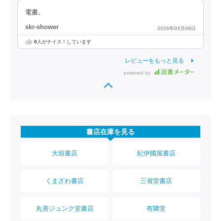
電書。
skr-shower
2026年03月09日
0
人がナイス！しています
レビューをもっと見る
powered by
書店在庫を見る
大垣書店
紀伊國屋書店
くまざわ書店
三省堂書店
丸善ジュンク堂書店
有隣堂