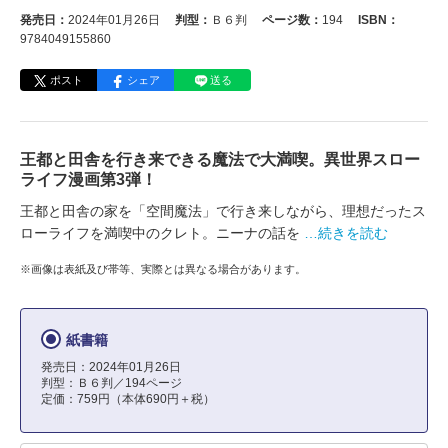
発売日：
2024年01月26日
判型：
Ｂ６判
ページ数：
194
ISBN：
9784049155860
ポスト
シェア
送る
王都と田舎を行き来できる魔法で大満喫。異世界スロー
ライフ漫画第3弾！
王都と田舎の家を「空間魔法」で行き来しながら、理想だったス
ローライフを満喫中のクレト。ニーナの話を
…続きを読む
※画像は表紙及び帯等、実際とは異なる場合があります。
紙書籍
発売日：2024年01月26日
判型：Ｂ６判／194ページ
定価：759円（本体690円＋税）