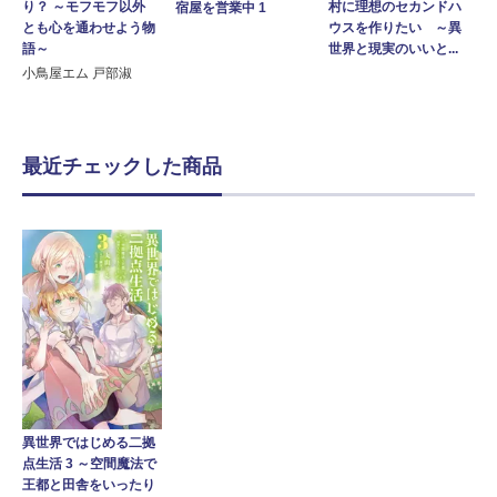
り？ ～モフモフ以外
村に理想のセカンドハ
宿屋を営業中 1
とも心を通わせよう物
ウスを作りたい ～異
語～
世界と現実のいいと...
小鳥屋エム 戸部淑
最近チェックした商品
異世界ではじめる二拠
点生活 3 ～空間魔法で
王都と田舎をいったり