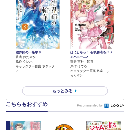
結界師の一輪華 8
はにとらっ！ 召喚勇者をハメ
著者 おだやか
るハニー…2
原作 クレハ
著者 宮社 惣恭
キャラクター原案 ボダック
原作 けてる
ス
キャラクター原案 氷室 し
ゅんすけ
もっとみる
こちらもおすすめ
Recommended by