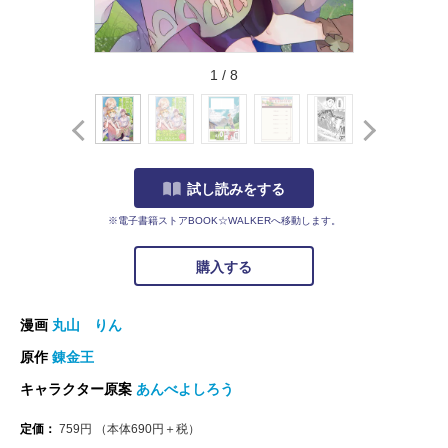
1
/
8
試し読みをする
※電子書籍ストアBOOK☆WALKERへ移動します。
購入する
漫画
丸山 りん
原作
錬金王
キャラクター原案
あんべよしろう
定価：
759
円
（本体
690
円＋税）