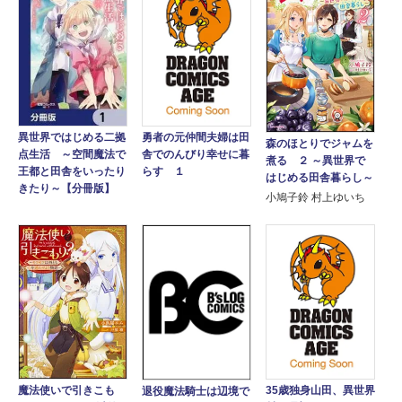
異世界ではじめる二拠
勇者の元仲間夫婦は田
森のほとりでジャムを
点生活 ～空間魔法で
舎でのんびり幸せに暮
煮る ２ ～異世界で
王都と田舎をいったり
らす １
はじめる田舎暮らし～
きたり～【分冊版】
小鳩子鈴 村上ゆいち
魔法使いで引きこも
35歳独身山田、異世界
退役魔法騎士は辺境で