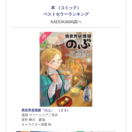
本 （コミック）
ベストセラーランキング
KADOKAWA調べ
1位
異世界居酒屋「のぶ」 （２２）
漫画 ヴァージニア二等兵
原作 蝉川 夏哉
キャラクター原案 転