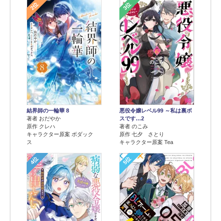
2位
3位
結界師の一輪華 8
悪役令嬢レベル99 ～私は裏ボ
著者 おだやか
スです…2
原作 クレハ
著者 のこみ
キャラクター原案 ボダック
原作 七夕 さとり
ス
キャラクター原案 Tea
4位
5位