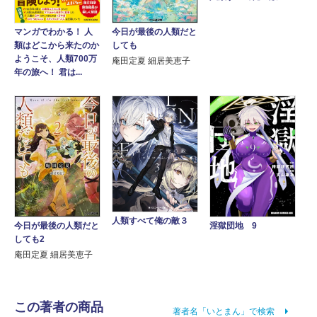
今日が最後の人類だと
マンガでわかる！ 人
しても
類はどこから来たのか
ようこそ、人類700万
庵田定夏 細居美恵子
年の旅へ！ 君は...
人類すべて俺の敵３
淫獄団地 9
今日が最後の人類だと
しても2
庵田定夏 細居美恵子
この著者の商品
著者名「いとまん」で検索