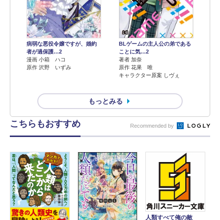
病弱な悪役令嬢ですが、婚約
BLゲームの主人公の弟である
者が過保護…2
ことに気…2
漫画 小箱 ハコ
著者 加奈
原作 沢野 いずみ
原作 花果 唯
キャラクター原案 しヴぇ
もっとみる
こちらもおすすめ
Recommended by
人類すべて俺の敵