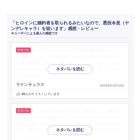
「ヒロインに婚約者を取られるみたいなので、悪役令息（ヤ
ンデレキャラ）を狙います」感想・レビュー
※ユーザーによる個人の感想です
前世プレイしたゲームの悪役令嬢に転生したこと
に気づいたシンシア。顔がいいだけな婚約者に興味を失く
し婚約を解消、新たなる婿を探していたところ、ゲーム中
ヤンデレだった公爵令息シライヤと出会い。読み友さんの
…続きを読む
ラナンキュラス
2024年03月19日
45
人がナイス！しています
好きすぎて読み終えて速攻で再読した。挿絵のシ
ライヤがどんどん貴公子になってくの、シンシアやシンシ
ア両親の愛によるものなんだろうな〜と思ったらほっこり
する。初めての顔合わせで乗馬を教える父子爵もダンスを
…続きを読む