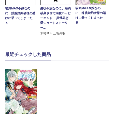
弱気MAX令嬢なの
悪役令嬢なのに、婚約
弱気MAX令嬢なの
に、辣腕婚約者様の賭
破棄されて溺愛ハッピ
に、辣腕婚約者様の賭
けに乗ってしまった
ーエンド！ 異世界恋
けに乗ってしまった
５
愛ショートストーリ
４
ー...
木村琴々 三羽高明
最近チェックした商品