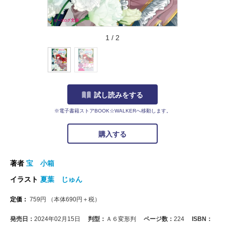
1
/
2
試し読みをする
※電子書籍ストアBOOK☆WALKERへ移動します。
購入する
著者
宝 小箱
イラスト
夏葉 じゅん
定価：
759
円
（本体
690
円＋税）
発売日：
2024年02月15日
判型：
Ａ６変形判
ページ数：
224
ISBN：