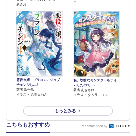
里
あさお
4位
5位
悪役令嬢、ブラコンにジョブ
私、蜘蛛なモンスターをテイ
チェンジし…2
ムしたので…2
著者 浜千鳥
著者 あきさけ
イラスト 八美☆わん
イラスト タムラ ヨウ
もっとみる
こちらもおすすめ
Recommended by