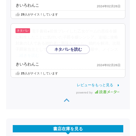
きいろわんこ
2024年02月26日
29
人がナイス！しています
電子書籍●前世プレイした乙女ゲームの悪役令嬢
に転生したことに気付いた子爵令嬢シンシア。途端に攻略
対象の1人である婚約者に興味をなくし、婚約を解消。次期
子爵家当主として改めて婿探しをしている最中、メインス
…続きを読む
きいろわんこ
2024年02月26日
25
人がナイス！しています
レビューをもっと見る
powered by
書店在庫を見る