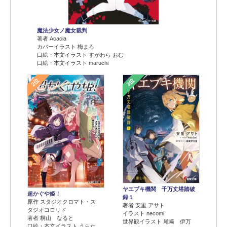
魔法少女ノ魔女裁判
著者 Acacia
カバーイラスト 梅まろ
口絵・本文イラスト すがわら おむ
口絵・本文イラスト maruchi
2位
3位
ヤエブキ機関 千万丈塔踏破
超かぐや姫！
録１
原作 スタジオクロマト・ス
著者 安里 アサト
タジオコロリド
イラスト necomi
著者 桐山 なると
世界観イラスト 尾崎 伊万
口絵・本文イラスト うらた