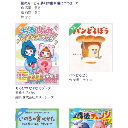
星のカービィ 夢幻の歯車 霧につつま…2
作 高瀬 美恵
絵 苅野 タウ
絵 ぽと
2位
3位
パンどろぼう
作 柴田 ケイコ
ちろぴの なぞなぞブック
監修 ちろぴの
編集 株式会社スリーシーズ
ン
4位
5位