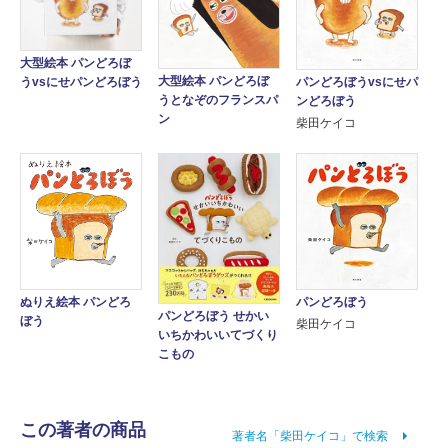
大型絵本 パンどろぼ
大型絵本 パンどろぼ
パンどろぼうvsにせパ
うvsにせパンどろぼう
うとなぞのフランスパ
ンどろぼう
ン
柴田ケイコ
ぬりえ絵本 パンどろ
パンどろぼう
パンどろぼう せかい
ぼう
柴田ケイコ
いちかわいいてづくり
こもの
この著者の商品
著者名「柴田ケイコ」で検索