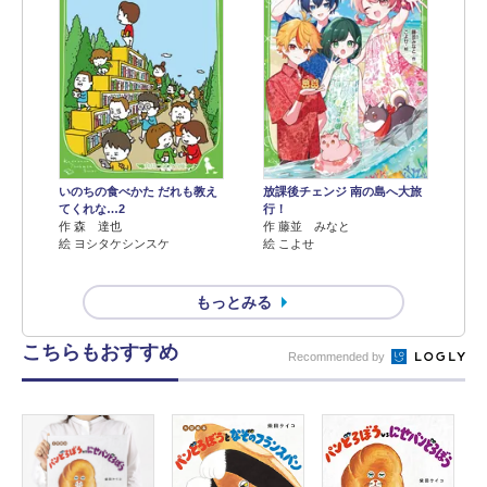
いのちの食べかた だれも教え
放課後チェンジ 南の島へ大旅
てくれな…2
行！
作 森 達也
作 藤並 みなと
絵 ヨシタケシンスケ
絵 こよせ
もっとみる
こちらもおすすめ
Recommended by