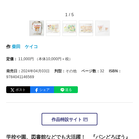
1
/
5
作
柴田 ケイコ
定価：
11,000
円
（本体
10,000
円＋税）
発売日：
2024年04月03日
判型：
その他
ページ数：
32
ISBN：
9784041146569
ポスト
シェア
送る
作品特設サイト
学校や園、図書館などでも大活躍！ 『パンどろぼう』