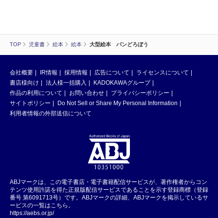
TOP
児童書
絵本
絵本
大型絵本 パンどろぼう
会社概要
IR情報
採用情報
広告について
ライセンスについて
書店様向け
法人様一括購入
KADOKAWAグループ
作品の利用について
お問い合わせ
プライバシーポリシー
サイトポリシー
Do Not Sell or Share My Personal Information
利用者情報の外部送信について
ABJマークは、この電子書店・電子書籍配信サービスが、著作権者からコン
テンツ使用許諾を得た正規版配信サービスであることを示す登録商標（登録
番号 第6091713号）です。ABJマークの詳細、ABJマークを掲示しているサ
ービスの一覧はこちら。
https://aebs.or.jp/