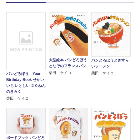
大型絵本 パンどろぼう
パンどろぼうとさすら
となぞのフランスパン
いラーメン
柴田 ケイコ
柴田 ケイコ
パンどろぼう Your
Birthday Book せかい
いち いとしい ２０ねん
のきろく
柴田 ケイコ
ボードブック パンどろ