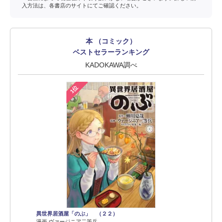
入方法は、各書店のサイトにてご確認ください。
本 （コミック）
ベストセラーランキング
KADOKAWA調べ
1位
異世界居酒屋「のぶ」 （２２）
漫画 ヴァージニア二等兵