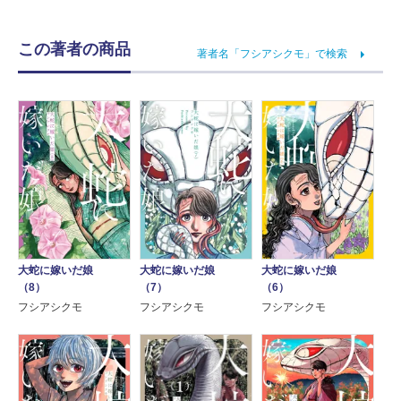
この著者の商品
著者名「フシアシクモ」で検索
大蛇に嫁いだ娘
大蛇に嫁いだ娘
大蛇に嫁いだ娘
（8）
（7）
（6）
フシアシクモ
フシアシクモ
フシアシクモ