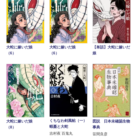
大蛇に嫁いだ娘
大蛇に嫁いだ娘
【単話】大蛇に嫁いだ
（6）
（6）
娘
くちなわ剣風帖（一）
図説 日本未確認生物
大蛇に嫁いだ娘
蝦蟇と大蛇
事典
（8）
吉村夜 百鬼丸
笹間良彦