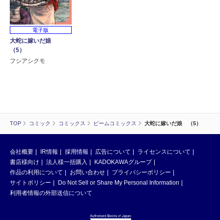
電子版
大蛇に嫁いだ娘
（5）
フシアシクモ
TOP
コミック
コミックス
ビームコミックス
大蛇に嫁いだ娘 （5）
会社概要
IR情報
採用情報
広告について
ライセンスについて
書店様向け
法人様一括購入
KADOKAWAグループ
作品の利用について
お問い合わせ
プライバシーポリシー
サイトポリシー
Do Not Sell or Share My Personal Information
利用者情報の外部送信について