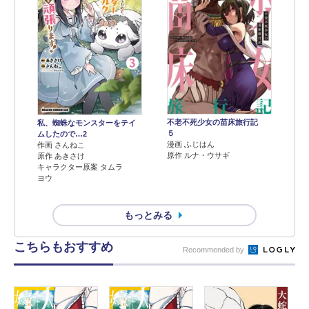
不老不死少女の苗床旅行記
私、蜘蛛なモンスターをテイ
５
ムしたので…2
漫画 ふじはん
作画 さんねこ
原作 ルナ・ウサギ
原作 あきさけ
キャラクター原案 タムラ
ヨウ
もっとみる
こちらもおすすめ
Recommended by