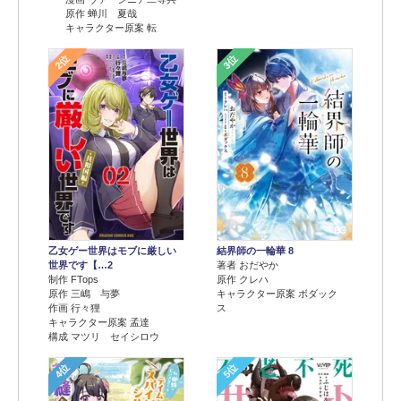
原作 蝉川 夏哉
キャラクター原案 転
2位
3位
乙女ゲー世界はモブに厳しい
結界師の一輪華 8
世界です【…2
著者 おだやか
制作 FTops
原作 クレハ
原作 三嶋 与夢
キャラクター原案 ボダック
作画 行々狸
ス
キャラクター原案 孟達
構成 マツリ セイシロウ
4位
5位