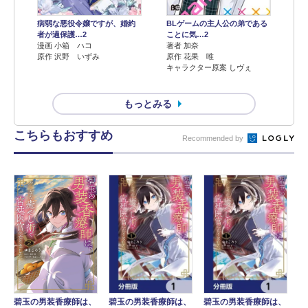
病弱な悪役令嬢ですが、婚約
BLゲームの主人公の弟である
者が過保護…2
ことに気…2
漫画 小箱 ハコ
著者 加奈
原作 沢野 いずみ
原作 花果 唯
キャラクター原案 しヴぇ
もっとみる
こちらもおすすめ
Recommended by
碧玉の男装香療師は、
碧玉の男装香療師は、
碧玉の男装香療師は、