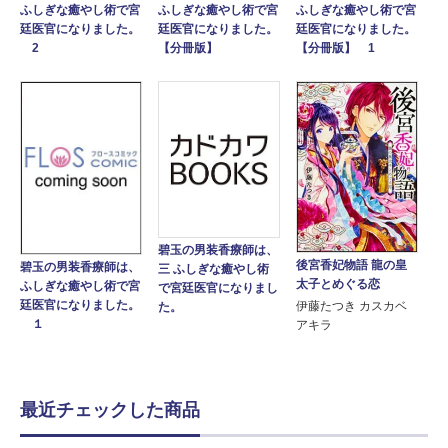
ふしぎな癒やし術で宮
ふしぎな癒やし術で宮
ふしぎな癒やし術で宮
廷医官になりました。
廷医官になりました。
廷医官になりました。
2
【分冊版】
【分冊版】 1
碧玉の男装香療師は、
後宮香妃物語 龍の皇
碧玉の男装香療師は、
三 ふしぎな癒やし術
太子とめぐる恋
ふしぎな癒やし術で宮
で宮廷医官になりまし
廷医官になりました。
伊藤たつき カスカベ
た。
１
アキラ
最近チェックした商品