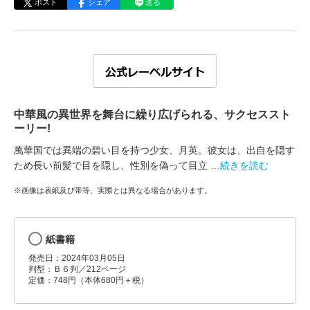
ポスト
シェア
送る
中華風の異世界を舞台に繰り広げられる、サクセススト
ーリー!
萬華国では異端の碧い目を持つ少女、月英。彼女は、出自を隠す
ため長い前髪で目を隠し、性別を偽って目立
…続きを読む
※画像は表紙及び帯等、実際とは異なる場合があります。
紙書籍
発売日：2024年03月05日
判型：Ｂ６判／212ページ
定価：748円（本体680円＋税）