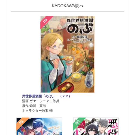
KADOKAWA調べ
1位
異世界居酒屋「のぶ」 （２２）
漫画 ヴァージニア二等兵
原作 蝉川 夏哉
キャラクター原案 転
2位
3位