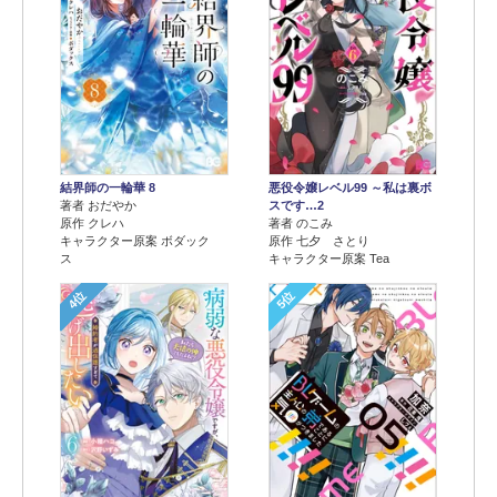
結界師の一輪華 8
悪役令嬢レベル99 ～私は裏ボ
著者 おだやか
スです…2
原作 クレハ
著者 のこみ
キャラクター原案 ボダック
原作 七夕 さとり
ス
キャラクター原案 Tea
4位
5位