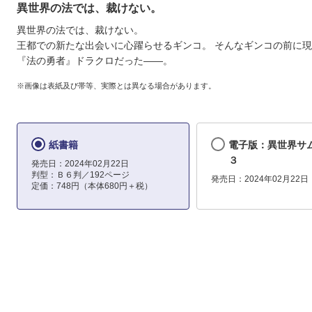
異世界の法では、裁けない。
異世界の法では、裁けない。
王都での新たな出会いに心躍らせるギンコ。 そんなギンコの前に
『法の勇者』ドラクロだった――。
※画像は表紙及び帯等、実際とは異なる場合があります。
紙書籍
電子版：異世界
３
発売日：2024年02月22日
判型：Ｂ６判／192ページ
発売日：2024年02月22日
定価：748円（本体680円＋税）