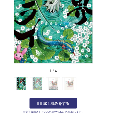
1
/
4
試し読みをする
※電子書籍ストアBOOK☆WALKERへ移動します。