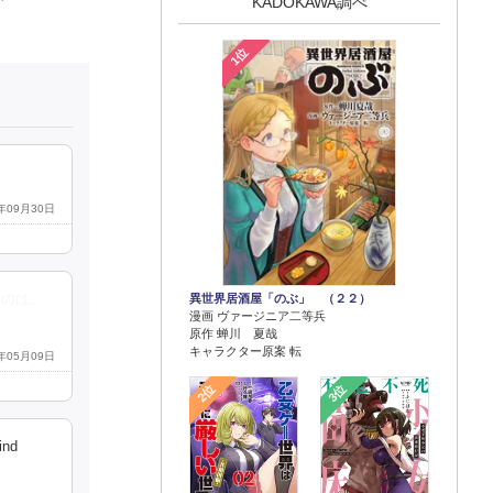
KADOKAWA調べ
1位
4年09月30日
異世界居酒屋「のぶ」 （２２）
たのは、
漫画 ヴァージニア二等兵
原作 蝉川 夏哉
キャラクター原案 転
5年05月09日
2位
3位
nd