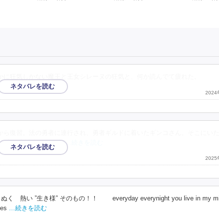
かに狂気しかない魔王と王女シレーヌの狂気と、何か読んでて疲れた。
202
から復習。法の勇者に連行され、勇者ギルドに着いたギンコさん。そこにい
を守る守護者だが、自
…続きを読む
202
き様” そのもの！！ everyday everynight you live in my mi
ries
…続きを読む