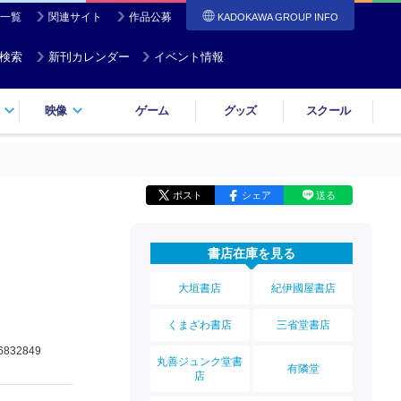
一覧
関連サイト
作品公募
KADOKAWA GROUP INFO
検索
新刊カレンダー
イベント情報
映像
ゲーム
グッズ
スクール
ポスト
シェア
送る
書店在庫を見る
大垣書店
紀伊國屋書店
くまざわ書店
三省堂書店
6832849
丸善ジュンク堂書
有隣堂
店