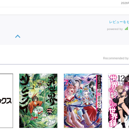
202
レビューを
powered by
Recommended b