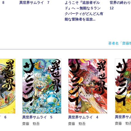
異世界サムライ 7
ようこそ『追放者ギル
世界の終わ
 8
ド』へ ～無能なＳラン
12
クパーティがどんどん有
能な冒険者を追放...
著者名「齋藤
異世界サ
 6
異世界サムライ 5
異世界サムライ 4
齋藤 勁
齋藤 勁吾
齋藤 勁吾