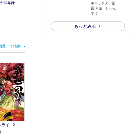
りの世界録
キャラクター原
案 氷室 しゅん
すけ
もっとみる
勁吾」で検索
ムライ 2
吾