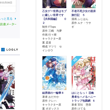
6年03月08日
乙女ゲー世界はモブ
不老不死少女の苗床
に厳しい世界です
旅行記 ５
もっと見る
【共和国編】 ０
漫画 ふじはん
２
原作 ルナ・ウサ
制作 FTops
ギ
原作 三嶋 与夢
作画 行々狸
キャラクター原
案 孟達
構成 マツリ セ
y
イシロウ
4位
5位
結界師の一輪華 8
はにとらっ！ 召喚
著者 おだやか
勇者をハメるハニー
原作 クレハ
トラップ包囲網 6
キャラクター原
著者 宮社 惣恭
案 ボダックス
原作 けてる