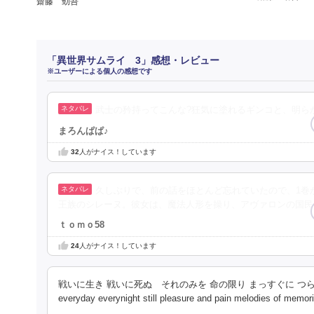
齋藤 勁吾
「異世界サムライ 3」感想・レビュー
※ユーザーによる個人の感想です
武士の矜持ってこんな?狂気に塗れるギンコと、明ら
まろんぱぱ♪
32
人がナイス！しています
久しぶりで、前の話をほとんど忘れていたので、1巻
王族のシレーヌ。彼女は、魔法人形を操り、アヴァロンの国民
ｔｏｍｏ58
24
人がナイス！しています
戦いに生き 戦いに死ぬ それのみを 命の限り まっすぐに つらぬく 熱い ”生
everyday everynight still pleasure and pain melodies of memo