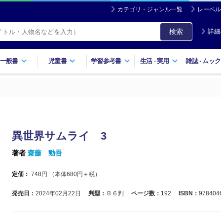
カテゴリ・ジャンル一覧
レーベル
検索
詳細
一般書
児童書
学習参考書
生活
実用
雑誌
ムック
・
・
異世界サムライ 3
著者
齋藤 勁吾
定価：
748
円 （本体
680
円＋税）
発売日：
2024年02月22日
判型：
Ｂ６判
ページ数：
192
ISBN：
978404