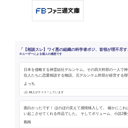
「【相談スレ】ワイ悪の組織の科学者ポジ、首領が理不尽す
※ユーザーによる個人の感想です
日本を侵略する神霊結社デルンケム。その四大幹部の一人で神
住人たちに恋愛相談する物語。元デルンケム幹部が経営する喫
よっち
32
人がナイス！しています
面白かったです！ ほのぼの笑えて感情移入して。 確かにこ
い起こさせてくれる作品でした。 そしてボリューム、小説2冊
和尚