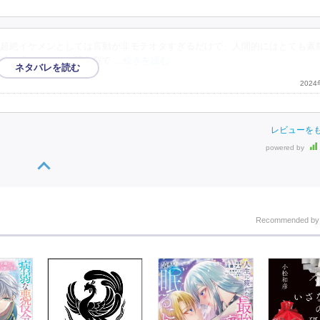
超絶イケメンとしては言動が非モテオタすぎるだけで、人間的にはとても素
派に移りつつも内部分裂で
…続きを読む
202
レビューを
powered by
Recommended b