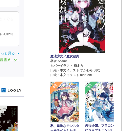
敵（でも
4年04月23日
もっと見る
魔法少女ノ魔女裁判
著者 Acacia
カバーイラスト 梅まろ
口絵・本文イラスト すがわら おむ
口絵・本文イラスト maruchi
2位
3位
y
悪役令嬢、ブラコン
私、蜘蛛なモンスタ
にジョブチェンジし
ーをテイムしたの