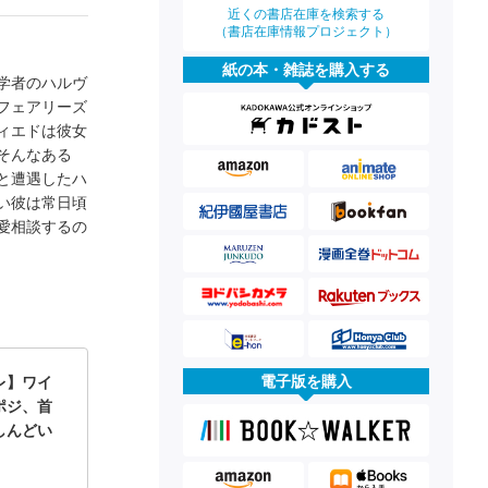
近くの書店在庫を検索する
（書店在庫情報プロジェクト）
紙の本・雑誌を購入する
学者のハルヴ
フェアリーズ
ィエドは彼女
そんなある
と遭遇したハ
い彼は常日頃
愛相談するの
電子版を購入
レ】ワイ
ポジ、首
しんどい