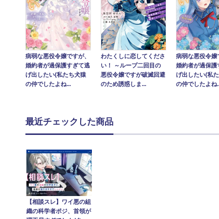
病弱な悪役令嬢ですが、
病弱な悪役令嬢
わたくしに恋してくださ
婚約者が過保護すぎて逃
婚約者が過保護
い！ ～ループ二回目の
げ出したい(私たち犬猿
げ出したい(私
悪役令嬢ですが破滅回避
の仲でしたよね...
の仲でしたよね..
のため誘惑しま...
最近チェックした商品
【相談スレ】ワイ悪の組
織の科学者ポジ、首領が