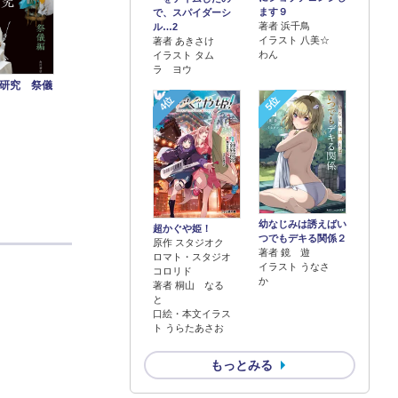
ます９
で、スパイダーシ
著者 浜千鳥
ル…2
イラスト 八美☆
著者 あきさけ
わん
イラスト タム
ラ ヨウ
研究 祭儀
4位
5位
幼なじみは誘えばい
超かぐや姫！
つでもデキる関係２
原作 スタジオク
著者 鏡 遊
ロマト・スタジオ
イラスト うなさ
コロリド
か
著者 桐山 なる
と
口絵・本文イラス
ト うらたあさお
もっとみる