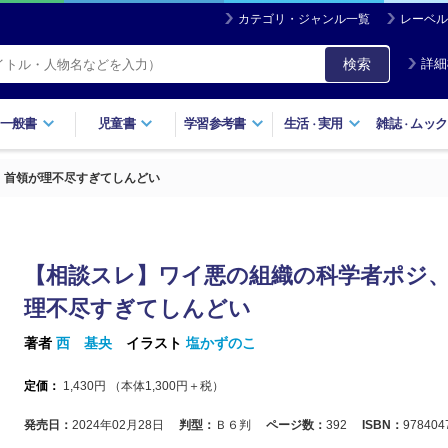
カテゴリ・ジャンル一覧
レーベル
検索
詳細
一般書
児童書
学習参考書
生活
実用
雑誌
ムック
・
・
、首領が理不尽すぎてしんどい
【相談スレ】ワイ悪の組織の科学者ポジ
理不尽すぎてしんどい
著者
西 基央
イラスト
塩かずのこ
定価：
1,430
円 （本体
1,300
円＋税）
発売日：
2024年02月28日
判型：
Ｂ６判
ページ数：
392
ISBN：
978404