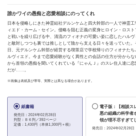
誰かワイの愚痴と恋愛相談にのってくれ
日本を侵略しにきた神霊結社デルンケムと四大幹部の一人で神霊工
ィエド・カーム・セイン。侵略を阻む正義の変身ヒロイン・ロスト
と戦いを繰り広げる中、清流のフィオナの可愛い姿に恋したハルヴ
と敵対しつつも裏では推しとして陰から支える日々を送っていた。
日、元デルンケム幹部が経営する喫茶店で学校帰りのフィオナたち
ルヴィエド。今まで恋愛経験がなく異性との会話の仕方が分からな
から首領の愚痴を聞いてくれている『にゃんＪ』のスレ住人達に恋
だが……。
※画像は表紙及び帯等、実際とは異なる場合があります。
紙書籍
電子版：【相談ス
悪の組織の科学者
発売日：2024年02月28日
判型：Ｂ６判／392ページ
領が理不尽すぎて
定価：1,430円（本体1,300円＋税）
発売日：2024年02月28日