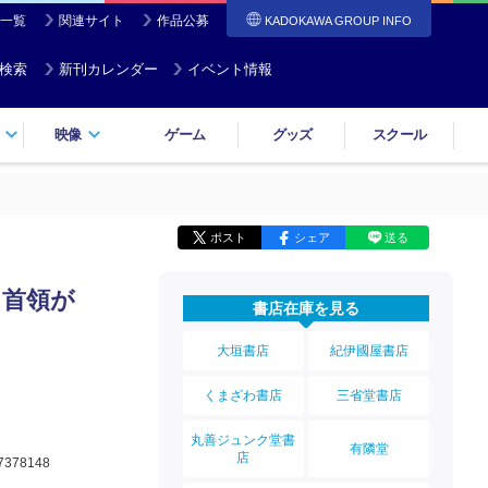
一覧
関連サイト
作品公募
KADOKAWA GROUP INFO
検索
新刊カレンダー
イベント情報
映像
ゲーム
グッズ
スクール
ポスト
シェア
送る
、首領が
書店在庫を見る
大垣書店
紀伊國屋書店
くまざわ書店
三省堂書店
丸善ジュンク堂書
有隣堂
店
7378148