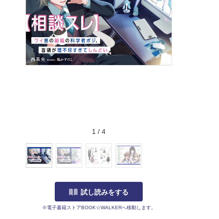
1
/
4
試し読みをする
※電子書籍ストアBOOK☆WALKERへ移動します。