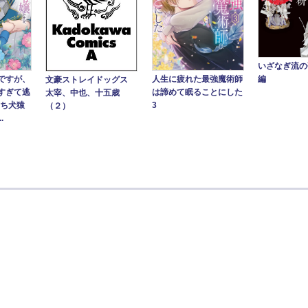
いざなぎ流の
人生に疲れた最強魔術師
編
ですが、
文豪ストレイドッグス
は諦めて眠ることにした
すぎて逃
太宰、中也、十五歳
3
たち犬猿
（２）
.