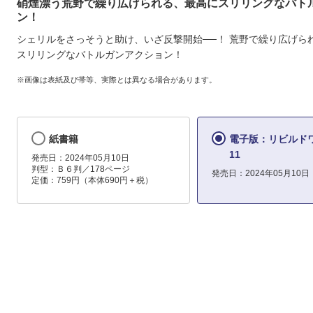
硝煙漂う荒野で繰り広げられる、最高にスリリングなバト
ン！
シェリルをさっそうと助け、いざ反撃開始──！ 荒野で繰り広げら
スリリングなバトルガンアクション！
※画像は表紙及び帯等、実際とは異なる場合があります。
紙書籍
電子版：リビルド
11
発売日：2024年05月10日
判型：Ｂ６判／178ページ
発売日：2024年05月10日
定価：759円（本体690円＋税）