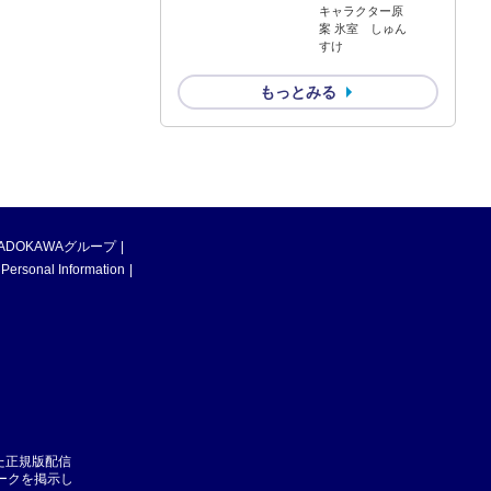
キャラクター原
案 氷室 しゅん
すけ
もっとみる
ADOKAWAグループ
 Personal Information
た正規版配信
マークを掲示し