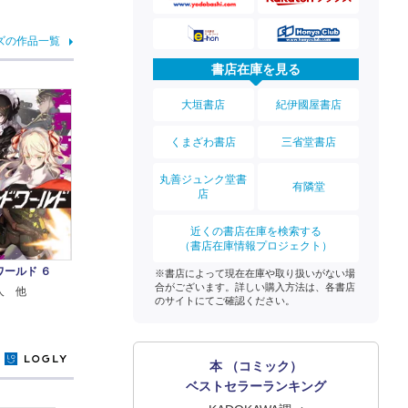
ズの作品一覧
書店在庫を見る
大垣書店
紀伊國屋書店
くまざわ書店
三省堂書店
丸善ジュンク堂書
有隣堂
店
近くの書店在庫を検索する
（書店在庫情報プロジェクト）
ワールド ６
※書店によって現在在庫や取り扱いがない場
合がございます。詳しい購入方法は、各書店
人 他
のサイトにてご確認ください。
y
本 （コミック）
ベストセラーランキング