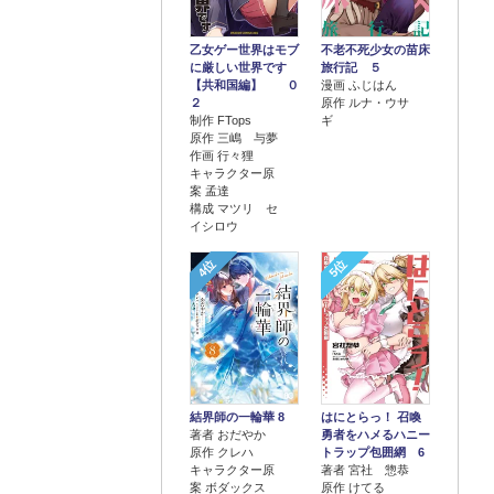
乙女ゲー世界はモブ
不老不死少女の苗床
に厳しい世界です
旅行記 ５
【共和国編】 ０
漫画 ふじはん
２
原作 ルナ・ウサ
制作 FTops
ギ
原作 三嶋 与夢
作画 行々狸
キャラクター原
案 孟達
構成 マツリ セ
イシロウ
4位
5位
結界師の一輪華 8
はにとらっ！ 召喚
著者 おだやか
勇者をハメるハニー
原作 クレハ
トラップ包囲網 6
キャラクター原
著者 宮社 惣恭
案 ボダックス
原作 けてる