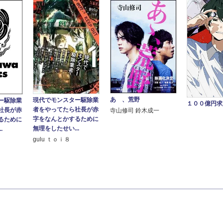
あゝ、荒野
現代でモンスター駆除業
ー駆除業
１００億円求
者をやってたら社長が赤
社長が赤
寺山修司 鈴木成一
字をなんとかするために
るために
無理をしたせい...
.
gulu ｔｏｉ８