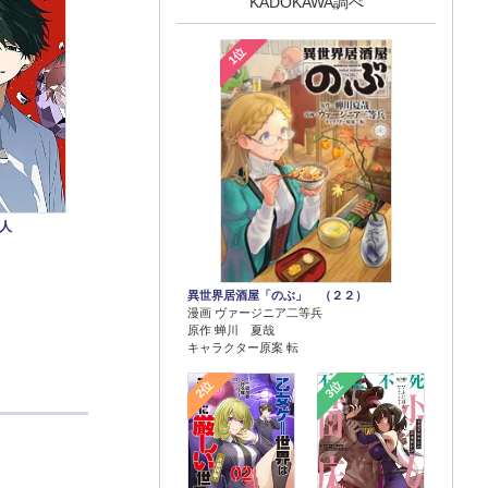
KADOKAWA調べ
1位
人
異世界居酒屋「のぶ」 （２２）
漫画 ヴァージニア二等兵
原作 蝉川 夏哉
キャラクター原案 転
2位
3位