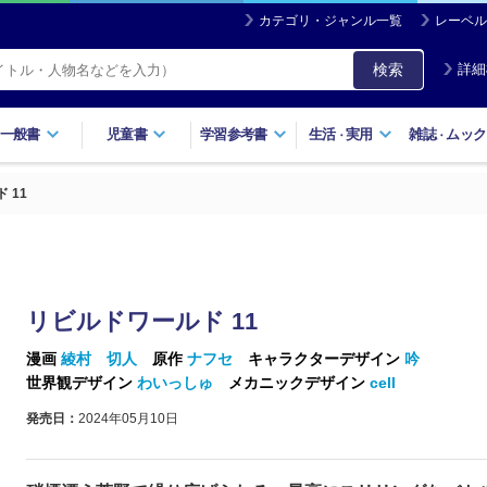
カテゴリ・ジャンル一覧
レーベル
検索
詳細
一般書
児童書
学習参考書
生活
実用
雑誌
ムック
・
・
 11
リビルドワールド 11
漫画
綾村 切人
原作
ナフセ
キャラクターデザイン
吟
世界観デザイン
わいっしゅ
メカニックデザイン
cell
発売日：
2024年05月10日