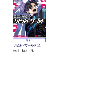
電子版
リビルドワールド 11
綾村 切人 他