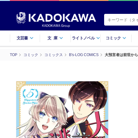
文芸書
文庫
ライトノベル
コミック
TOP
コミック
コミックス
B's-LOG COMICS
大預言者は前世から