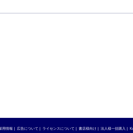
採用情報
広告について
ライセンスについて
書店様向け
法人様一括購入
K