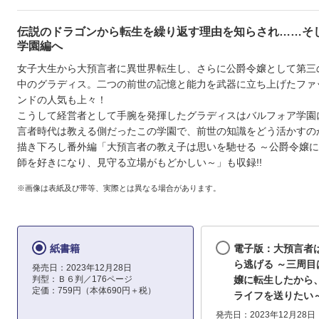
伝説のドラゴンから転生を繰り返す理由を知らされ……そ
学園編へ
女子大生から大預言者に異世界転生し、さらに公爵令嬢として第三
中のグラディス。二つの前世の記憶と能力を武器に立ち上げたファ
ンドの人気も上々！
こうして経営者として手腕を発揮したグラディスはバルフォア学園
言者時代は教える側だったこの学園で、前世の知識をどう活かすのか
描き下ろし番外編「大預言者の教え子は思いを馳せる ～公爵令嬢
師を好きになり、見守る立場がもどかしい～」も収録!!
※画像は表紙及び帯等、実際とは異なる場合があります。
紙書籍
電子版：大預言者
ら逃げる ～三周目
発売日：2023年12月28日
判型：Ｂ６判／176ページ
嬢に転生したから
定価：759円（本体690円＋税）
ライフを送りたい～
発売日：2023年12月28日