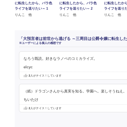
に転生したから、バラ色
に転生したから、バラ色
に転生したか
ライフを送りたい～ 1
ライフを送りたい～ 2
ライフを送りた
りんこ 他
りんこ 他
りんこ 他
「大預言者は前世から逃げる ～三周目は公爵令嬢に転生した
※ユーザーによる個人の感想です
なろう既読。好きなラノベのコミカライズ。
elcyc
2
人がナイス！しています
（紙）ドラゴンさんから真実を知る。学園へ。楽しそうねえ
ちいたけ
2
人がナイス！しています