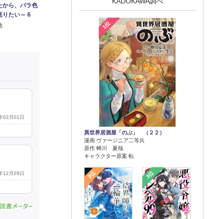
KADOKAWA調べ
たから、バラ色
りたい～ 6
1位
他
6年02月01日
異世界居酒屋「のぶ」 （２２）
漫画 ヴァージニア二等兵
原作 蝉川 夏哉
キャラクター原案 転
2位
3位
3年12月28日