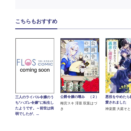
こちらもおすすめ
公爵令嬢の嗜み （２）
悪役をやめたら
三人のライバル令嬢のう
愛されました
ち“ハズレ令嬢”に転生し
梅宮スキ 澪亜 双葉はづ
たようです。～前世は病
き
神楽棗 大庭そと
弱でしたが、...