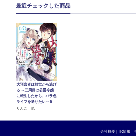
最近チェックした商品
大預言者は前世から逃げ
る ～三周目は公爵令嬢
に転生したから、バラ色
ライフを送りたい～ 5
りんこ 他
会社概要
IR情報