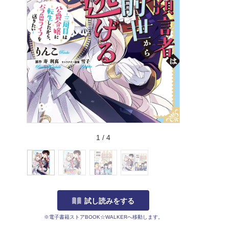
1
/
4
試し読みをする
※電子書籍ストアBOOK☆WALKERへ移動します。