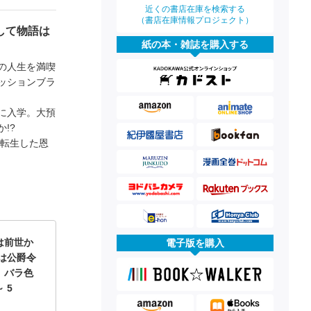
近くの書店在庫を検索する
（書店在庫情報プロジェクト）
して物語は
紙の本・雑誌を購入する
の人生を満喫
ッションブラ
に入学。大預
!?
に転生した恩
は前世か
電子版を購入
は公爵令
、バラ色
 5