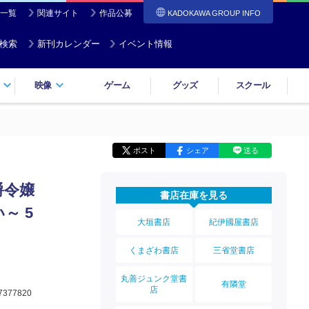
一覧
関連サイト
作品公募
KADOKAWA GROUP INFO
検索
新刊カレンダー
イベント情報
映像
ゲーム
グッズ
スクール
ポスト
シェア
送る
爵令嬢
書店在庫を見る
～ 5
大垣書店
紀伊國屋書店
くまざわ書店
三省堂書店
丸善ジュンク堂書
有隣堂
店
7377820