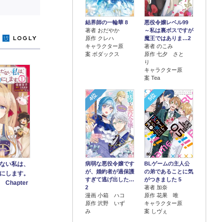
結界師の一輪華 8
悪役令嬢レベル99
著者 おだやか
～私は裏ボスですが
原作 クレハ
魔王ではありま…2
y
キャラクター原
著者 のこみ
案 ボダックス
原作 七夕 さと
り
キャラクター原
案 Tea
4位
5位
ない私は、
病弱な悪役令嬢です
BLゲームの主人公
が、婚約者が過保護
の弟であることに気
にします。
すぎて逃げ出した…
がつきました 5
Chapter
2
著者 加奈
漫画 小箱 ハコ
原作 花果 唯
原作 沢野 いず
キャラクター原
み
案 しヴぇ