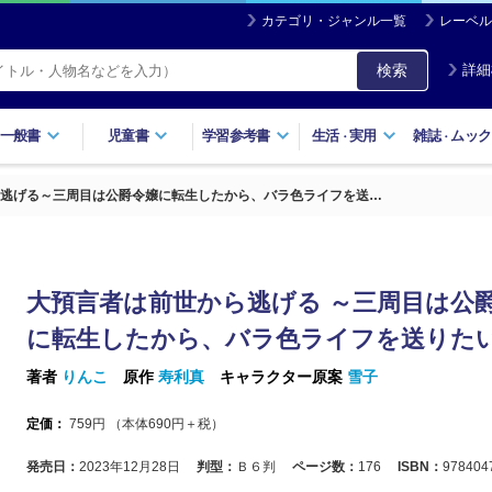
カテゴリ・ジャンル一覧
レーベル
検索
詳細
一般書
児童書
学習参考書
生活
実用
雑誌
ムック
・
・
逃げる～三周目は公爵令嬢に転生したから、バラ色ライフを送…
大預言者は前世から逃げる ～三周目は公
に転生したから、バラ色ライフを送りたい
著者
りんこ
原作
寿利真
キャラクター原案
雪子
定価：
759
円 （本体
690
円＋税）
発売日：
2023年12月28日
判型：
Ｂ６判
ページ数：
176
ISBN：
978404