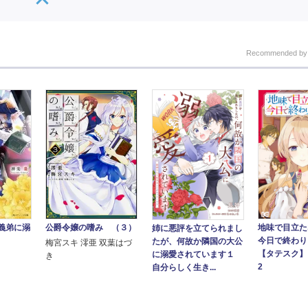
Recommended b
公爵令嬢の嗜み （３）
地味で目立た
義弟に溺
姉に悪評を立てられまし
今日で終わり
たが、何故か隣国の大公
梅宮スキ 澪亜 双葉はづ
【タテスク】 
に溺愛されています１
き
2
自分らしく生き...