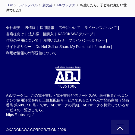
TOP
ライトノベル
新文芸
MFブックス
転生したら、子どもに厳しい世
界でした1
会社概要
IR情報
採用情報
広告について
ライセンスについて
書店様向け
法人様一括購入
KADOKAWAグループ
作品の利用について
お問い合わせ
プライバシーポリシー
サイトポリシー
Do Not Sell or Share My Personal Information
利用者情報の外部送信について
ABJマークは、この電子書店・電子書籍配信サービスが、著作権者からコン
テンツ使用許諾を得た正規版配信サービスであることを示す登録商標（登録
番号 第6091713号）です。ABJマークの詳細、ABJマークを掲示しているサ
ービスの一覧はこちら。
https://aebs.or.jp/
©KADOKAWA CORPORATION 2026