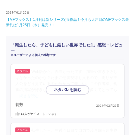
2024年01月25日
【MFブックス】1月刊は新シリーズが2作品！今月も大注目のMFブックス最
新刊は1月25日（木）発売！！
「転生したら、子どもに厳しい世界でした1」感想・レビュ
ー
※ユーザーによる個人の感想です
Web版から。面白かったです。加筆や書き下ろし
はなかったのかな？たまに他者視線も入るので、周りが主
人公をどう見ているのか分かって楽しい。この作者様、食
事の描写が好きなのかな。料理のシーンが多くてとっても
…続きを読む
莉芳
2024年02月27日
13
人がナイス！しています
転生したら、生後４日目で自力で歩き回る超生物