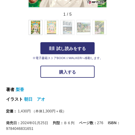
1
/
5
試し読みをする
※電子書籍ストアBOOK☆WALKERへ移動します。
購入する
著者
梨香
イラスト
朝日 アオ
定価：
1,430
円
（本体
1,300
円＋税）
発売日：
2024年01月25日
判型：
Ｂ６判
ページ数：
276
ISBN：
9784046831651