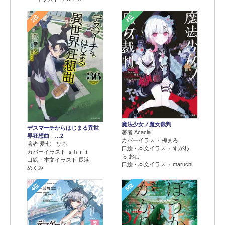
2位
3位
魔法少女ノ魔女裁判
デスマーチからはじまる異世
著者 Acacia
界狂想曲 …2
カバーイラスト 梅まろ
著者 愛七 ひろ
口絵・本文イラスト すがわ
カバーイラスト ｓｈｒｉ
ら おむ
口絵・本文イラスト 長浜
口絵・本文イラスト maruchi
めぐみ
4位
5位