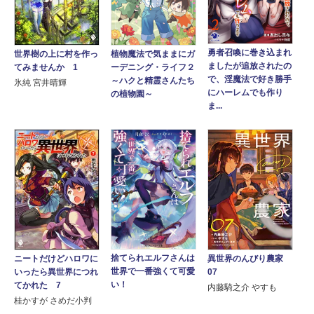
勇者召喚に巻き込まれ
世界樹の上に村を作っ
植物魔法で気ままにガ
ましたが追放されたの
てみませんか 1
ーデニング・ライフ２
で、淫魔法で好き勝手
～ハクと精霊さんたち
氷純 宮井晴輝
にハーレムでも作り
の植物園～
ま...
捨てられエルフさんは
ニートだけどハロワに
異世界のんびり農家
世界で一番強くて可愛
いったら異世界につれ
07
い！
てかれた 7
内藤騎之介 やすも
桂かすが さめだ小判