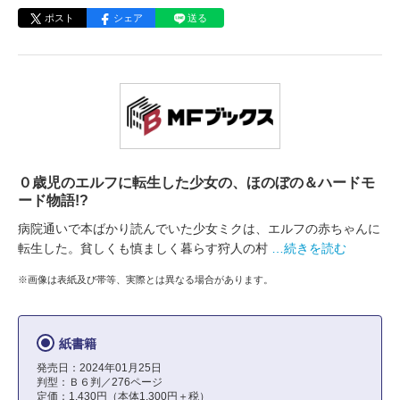
ポスト
シェア
送る
０歳児のエルフに転生した少女の、ほのぼの＆ハードモ
ード物語!?
病院通いで本ばかり読んでいた少女ミクは、エルフの赤ちゃんに
転生した。貧しくも慎ましく暮らす狩人の村
…続きを読む
※画像は表紙及び帯等、実際とは異なる場合があります。
紙書籍
発売日：2024年01月25日
判型：Ｂ６判／276ページ
定価：1,430円（本体1,300円＋税）