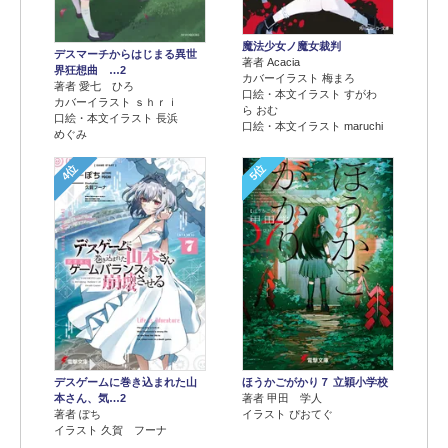
魔法少女ノ魔女裁判
デスマーチからはじまる異世
著者 Acacia
界狂想曲 …2
カバーイラスト 梅まろ
著者 愛七 ひろ
口絵・本文イラスト すがわ
カバーイラスト ｓｈｒｉ
ら おむ
口絵・本文イラスト 長浜
口絵・本文イラスト maruchi
めぐみ
4位
5位
デスゲームに巻き込まれた山
ほうかごがかり７ 立穎小学校
本さん、気…2
著者 甲田 学人
著者 ぽち
イラスト ぴおてぐ
イラスト 久賀 フーナ