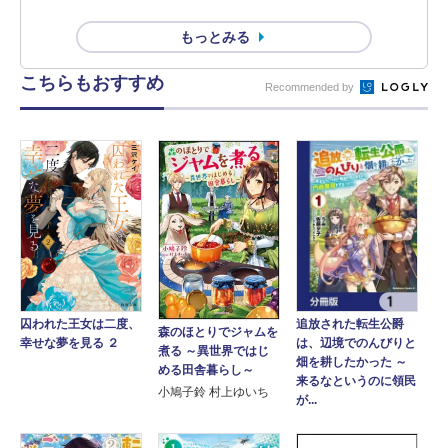
もっとみる
こちらもおすすめ
Recommended by
囚われた王女は二度、
追放された転生公爵
森のほとりでジャムを
幸せな夢を見る ２
は、辺境でのんびりと
煮る ～異世界ではじ
畑を耕したかった ～
める田舎暮らし～
来るなというのに領民
小鳩子鈴 村上ゆいち
が...