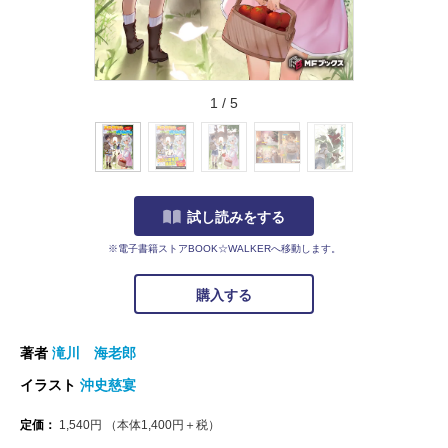
1
/
5
試し読みをする
※電子書籍ストアBOOK☆WALKERへ移動します。
購入する
著者
滝川 海老郎
イラスト
沖史慈宴
定価：
1,540
円
（本体
1,400
円＋税）