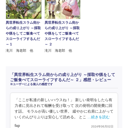
異世界転生スラム街か
異世界転生スラム街か
らの成り上がり ～採取
らの成り上がり ～採取
や猟をしてご飯食べて
や猟をしてご飯食べて
スローライフするんだ
スローライフするんだ
～ 1
～ ２
滝川 海老郎 他
滝川 海老郎 他
「異世界転生スラム街からの成り上がり ～採取や猟をして
ご飯食べてスローライフするんだ～ ２」感想・レビュー
※ユーザーによる個人の感想です
「ここが私達の新しいハウスね！」 新しい発明をしたら有
力者に見出されて報酬を受け取って 次の発明の開発費に回
す話。 モラルが高い優しい世界。 緩やかに右肩に上がって
いくのんびりぶりは安心して読める。 とこ
…続きを読む
fap
2024年06月02日