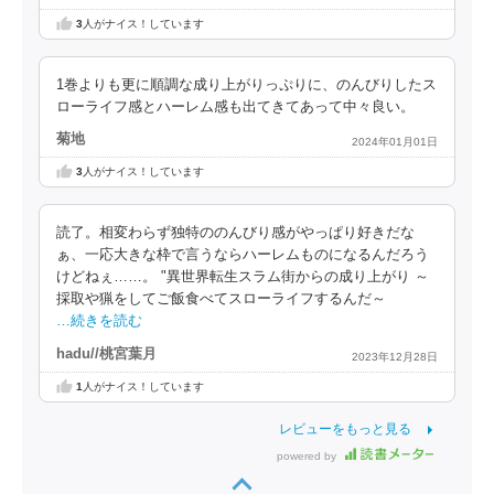
3
人がナイス！しています
1巻よりも更に順調な成り上がりっぷりに、のんびりしたス
ローライフ感とハーレム感も出てきてあって中々良い。
菊地
2024年01月01日
3
人がナイス！しています
読了。相変わらず独特ののんびり感がやっぱり好きだな
ぁ、一応大きな枠で言うならハーレムものになるんだろう
けどねぇ……。 "異世界転生スラム街からの成り上がり ～
採取や猟をしてご飯食べてスローライフするんだ～
…続きを読む
hadu//桃宮葉月
2023年12月28日
1
人がナイス！しています
レビューをもっと見る
powered by