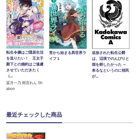
転生令嬢はご隠居生活
苔から始まる異世界ラ
追放された転生公爵
を送りたい！ 王太子
イフ１
は、辺境でのんびりと
殿下との婚約はご遠慮
畑を耕したかった ～
させていただきたく
来るなというのに領民
（...
が...
冨月一乃 雨宮れん Sh
abon
最近チェックした商品