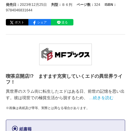
発売日：
2023年12月25日
判型：
Ｂ６判
ページ数：
324
ISBN：
9784046831644
ポスト
シェア
送る
喫茶店開店!? ますます充実していくエドの異世界ライ
フ！
異世界のスラム街に転生したエドはある日、前世の記憶を思い出
す。彼は現世での極貧生活から脱するため、
…続きを読む
※画像は表紙及び帯等、実際とは異なる場合があります。
紙書籍