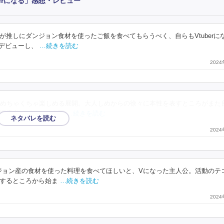
erになる」感想・レビュー
推しにダンジョン食材を使ったご飯を食べてもらうべく、自らもVtuberに
てデビューし、
…続きを読む
202
めちゃくちゃ楽しめる展開。大人しめからの徐々に本性を表すところがまた
探索者エピソードも不
…続きを読む
202
ジョン産の食材を使った料理を食べてほしいと、Vになった主人公。活動のテ
するところから始ま
…続きを読む
202