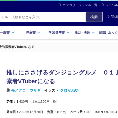
カテゴリ・ジャンル一覧
レーベル
検索
詳細
一般書
児童書
学習参考書
生活
実用
雑誌
ムック
・
・
強探索者VTuberになる
推しにささげるダンジョングルメ ０１ 
索者VTuberになる
著
モノクロ ウサギ
イラスト
クロがねや
定価：
1,430
円 （本体
1,300
円＋税）
発売日：
2023年12月28日
判型：
Ｂ６判
ページ数：
348
ISBN：
978404