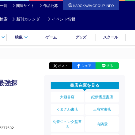
一覧
関連サイト
作品公募
KADOKAWA GROUP INFO
検索
新刊カレンダー
イベント情報
映像
ゲーム
グッズ
スクール
ポスト
シェア
送る
最強探
書店在庫を見る
大垣書店
紀伊國屋書店
くまざわ書店
三省堂書店
丸善ジュンク堂書
有隣堂
店
7377592