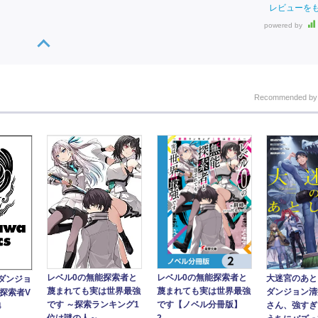
レビューを
powered by
Recommended b
レベル0の無能探索者と
レベル0の無能探索者と
大迷宮のあと
ダンジョ
蔑まれても実は世界最強
蔑まれても実は世界最強
ダンジョン清
探索者V
です ～探索ランキング1
です【ノベル分冊版】
さん、強すぎ
4