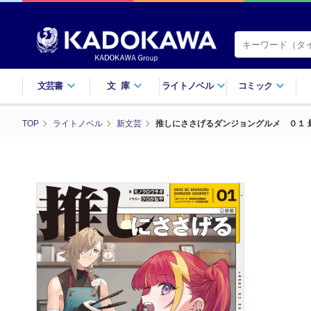
文芸書
文庫
ライトノベル
コミック
TOP
ライトノベル
新文芸
推しにささげるダンジョングルメ ０１ 最