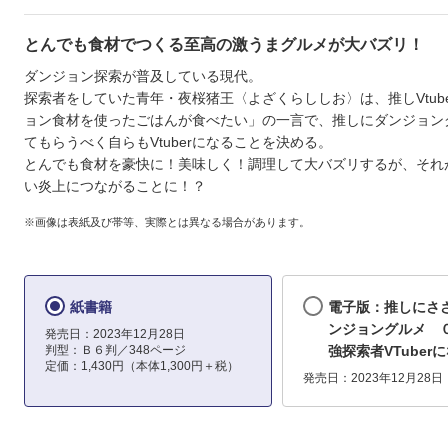
とんでも食材でつくる至高の激うまグルメが大バズリ！
ダンジョン探索が普及している現代。
探索者をしていた青年・夜桜猪王〈よざくらししお〉は、推しVtub
ョン食材を使ったごはんが食べたい」の一言で、推しにダンジョン
てもらうべく自らもVtuberになることを決める。
とんでも食材を豪快に！美味しく！調理して大バズリするが、それ
い炎上につながることに！？
※画像は表紙及び帯等、実際とは異なる場合があります。
紙書籍
電子版：推しにさ
ンジョングルメ 
発売日：2023年12月28日
判型：Ｂ６判／348ページ
強探索者VTuber
定価：1,430円（本体1,300円＋税）
発売日：2023年12月28日