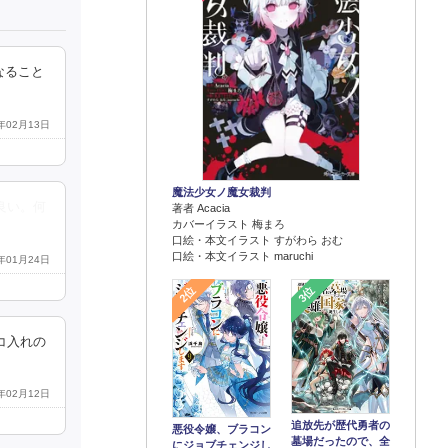
なること
4年02月13日
魔法少女ノ魔女裁判
良い。何
著者 Acacia
カバーイラスト 梅まろ
口絵・本文イラスト すがわら おむ
口絵・本文イラスト maruchi
4年01月24日
2位
3位
コ入れの
4年02月12日
追放先が歴代勇者の
悪役令嬢、ブラコン
墓場だったので、全
にジョブチェンジし