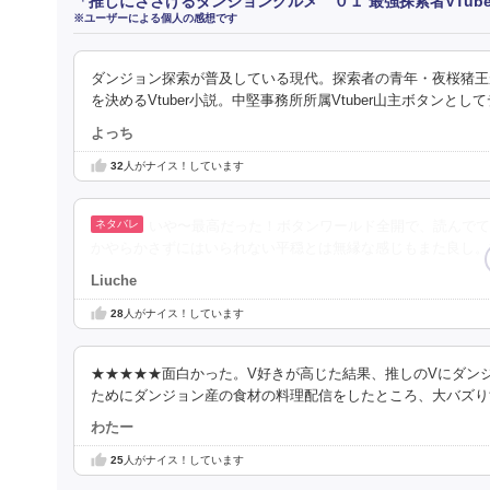
「推しにささげるダンジョングルメ ０１ 最強探索者VTub
※ユーザーによる個人の感想です
ダンジョン探索が普及している現代。探索者の青年・夜桜猪王が
を決めるVtuber小説。中堅事務所所属Vtuber山主ボタンとし
よっち
32
人がナイス！しています
いや〜最高だった！ボタンワールド全開で、読んでて
かやらかさずにはいられない平穏とは無縁な感じもまた良し。
Liuche
28
人がナイス！しています
★★★★★面白かった。V好きが高じた結果、推しのVにダン
ためにダンジョン産の食材の料理配信をしたところ、大バズり
わたー
25
人がナイス！しています