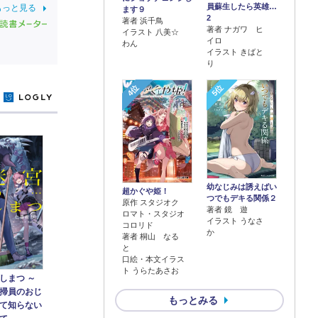
員蘇生したら英雄…
もっと見る
ます９
2
著者 浜千鳥
著者 ナガワ ヒ
イラスト 八美☆
イロ
わん
イラスト きばと
り
4位
5位
y
幼なじみは誘えばい
超かぐや姫！
つでもデキる関係２
原作 スタジオク
著者 鏡 遊
ロマト・スタジオ
イラスト うなさ
コロリド
か
著者 桐山 なる
と
口絵・本文イラス
ト うらたあさお
しまつ ～
掃員のおじ
もっとみる
て知らない