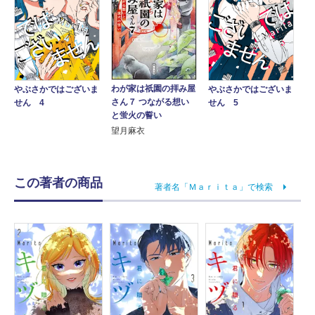
わが家は祇園の拝み屋
やぶさかではございま
やぶさかではございま
さん７ つながる想い
せん 4
せん 5
と蛍火の誓い
望月麻衣
この著者の商品
著者名「Ｍａｒｉｔａ」で検索