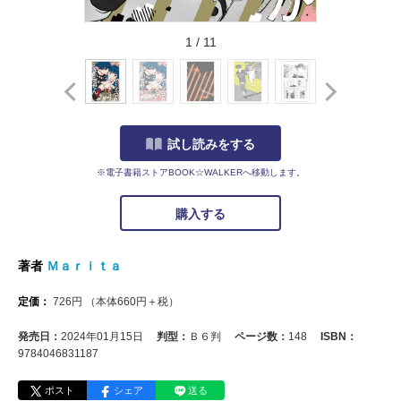
1
/
11
試し読みをする
※電子書籍ストアBOOK☆WALKERへ移動します。
購入する
著者
Ｍａｒｉｔａ
定価：
726
円
（本体
660
円＋税）
発売日：
2024年01月15日
判型：
Ｂ６判
ページ数：
148
ISBN：
9784046831187
ポスト
シェア
送る