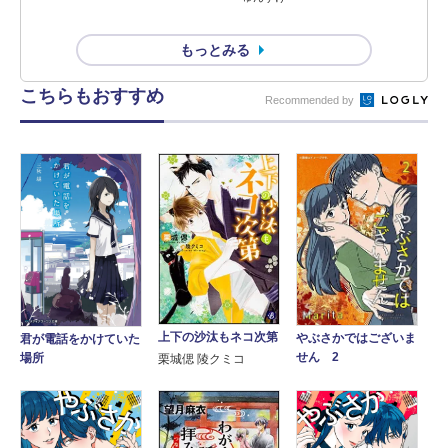
もっとみる
こちらもおすすめ
Recommended by
上下の沙汰もネコ次第
やぶさかではございま
君が電話をかけていた
せん 2
場所
栗城偲 陵クミコ