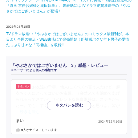
『漫画 京佳お嬢様と奥田執事』、裏表紙にはTVドラマ絶賛放送中の『やぶ
さかではございません』が登場！
2025年04月15日
TVドラマ放送中『やぶさかではございません』のコミックス最新刊が、本
日より全国の書店・WEB書店にて発売開始！距離感バグな年下男子の愛情
たっぷり甘々な「同棲編」を収録!!
「やぶさかではございません 3」感想・レビュー
※ユーザーによる個人の感想です
お友達の千尋、他人にズバズバ言う人だけど、麻
衣ちゃんにとってはいいお友達。（突然来ても泊めてあげ
られるってさすが）サイレントな告白返答は、ステキだっ
たー。でも、すぐキスしちゃうのはどうかと思うよ。皆が
…続きを読む
まい
2024年12月16日
9
人がナイス！しています