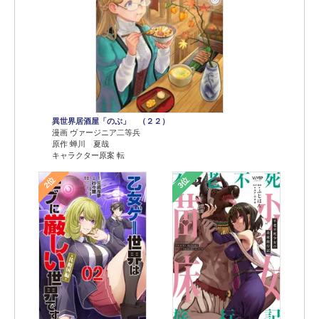
異世界居酒屋「のぶ」 （２２）
漫画 ヴァージニア二等兵
原作 蝉川 夏哉
キャラクター原案 転
2位
3位