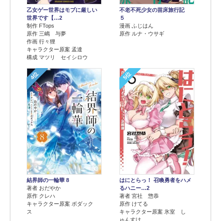
乙女ゲー世界はモブに厳しい
不老不死少女の苗床旅行記
世界です【…2
５
制作 FTops
漫画 ふじはん
原作 三嶋 与夢
原作 ルナ・ウサギ
作画 行々狸
キャラクター原案 孟達
構成 マツリ セイシロウ
4位
5位
結界師の一輪華 8
はにとらっ！ 召喚勇者をハメ
著者 おだやか
るハニー…2
原作 クレハ
著者 宮社 惣恭
キャラクター原案 ボダック
原作 けてる
ス
キャラクター原案 氷室 し
ゅんすけ