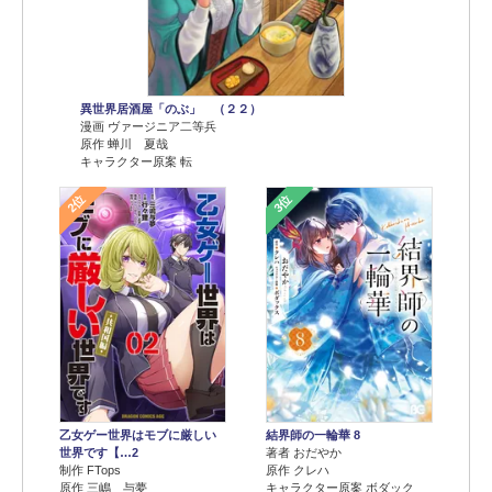
異世界居酒屋「のぶ」 （２２）
漫画 ヴァージニア二等兵
原作 蝉川 夏哉
キャラクター原案 転
2位
3位
乙女ゲー世界はモブに厳しい
結界師の一輪華 8
世界です【…2
著者 おだやか
制作 FTops
原作 クレハ
原作 三嶋 与夢
キャラクター原案 ボダック