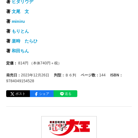
著
ヒダリウデ
著
文尾 文
著
miniru
著
もりとん
著
楽時 たらひ
著
和田ちん
定価：
814
円
（本体
740
円＋税）
発売日：
2023年12月26日
判型：
Ｂ６判
ページ数：
144
ISBN：
9784049154528
ポスト
シェア
送る