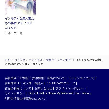
インモラルな美人妻た
ちの秘密 アンソロジー
コミック
三巷 文 他
TOP
コミック
コミックス
電撃コミックスNEXT
インモラルな美人妻た
ちの秘密 アンソロジーコミック
会社概要
IR情報
採用情報
広告について
ライセンスについて
書店様向け
法人様一括購入
KADOKAWAグループ
作品の利用について
お問い合わせ
プライバシーポリシー
サイトポリシー
Do Not Sell or Share My Personal Information
利用者情報の外部送信について