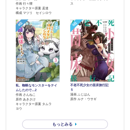
作画 行々狸
ス
キャラクター原案 孟達
構成 マツリ セイシロウ
4位
5位
不老不死少女の苗床旅行記
私、蜘蛛なモンスターをテイ
５
ムしたので…2
漫画 ふじはん
作画 さんねこ
原作 ルナ・ウサギ
原作 あきさけ
キャラクター原案 タムラ
ヨウ
もっとみる