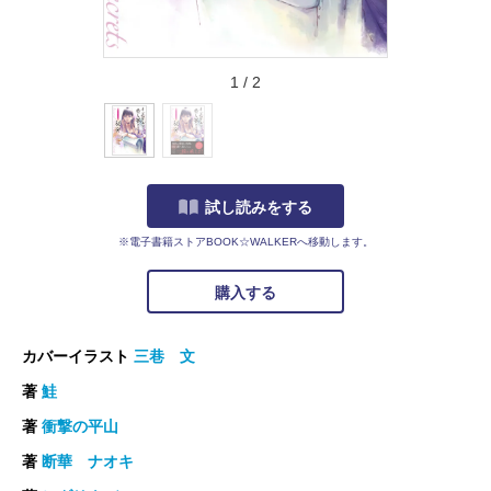
1
/
2
試し読みをする
※電子書籍ストアBOOK☆WALKERへ移動します。
購入する
カバーイラスト
三巷 文
著
鮭
著
衝撃の平山
著
断華 ナオキ