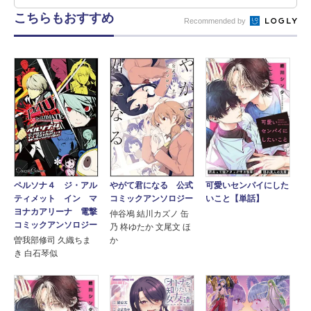
こちらもおすすめ
Recommended by
ペルソナ４ ジ・アル
やがて君になる 公式
可愛いセンパイにした
ティメット イン マ
コミックアンソロジー
いこと【単話】
ヨナカアリーナ 電撃
仲谷鳰 結川カズノ 缶
コミックアンソロジー
乃 柊ゆたか 文尾文 ほ
曽我部修司 久織ちま
か
き 白石琴似