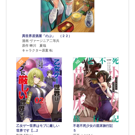
異世界居酒屋「のぶ」 （２２）
漫画 ヴァージニア二等兵
原作 蝉川 夏哉
キャラクター原案 転
2位
3位
乙女ゲー世界はモブに厳しい
不老不死少女の苗床旅行記
世界です【…2
５