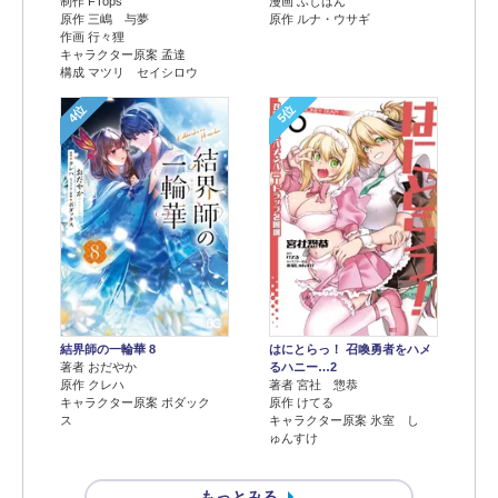
制作 FTops
漫画 ふじはん
原作 三嶋 与夢
原作 ルナ・ウサギ
作画 行々狸
キャラクター原案 孟達
構成 マツリ セイシロウ
4位
5位
結界師の一輪華 8
はにとらっ！ 召喚勇者をハメ
著者 おだやか
るハニー…2
原作 クレハ
著者 宮社 惣恭
キャラクター原案 ボダック
原作 けてる
ス
キャラクター原案 氷室 し
ゅんすけ
もっとみる