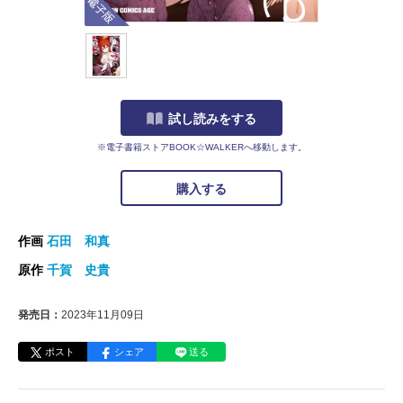
試し読みをする
※電子書籍ストアBOOK☆WALKERへ移動します。
購入する
作画
石田 和真
原作
千賀 史貴
発売日：
2023年11月09日
ポスト
シェア
送る