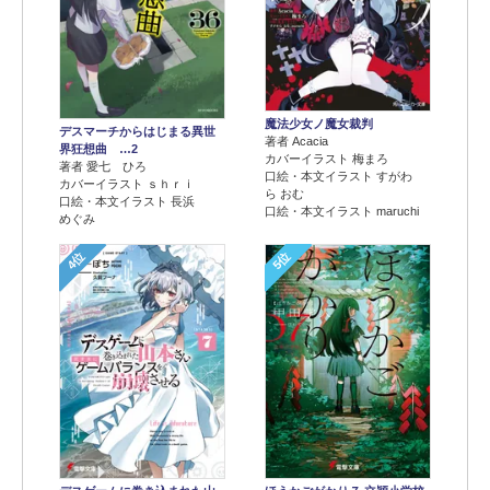
魔法少女ノ魔女裁判
デスマーチからはじまる異世
著者 Acacia
界狂想曲 …2
カバーイラスト 梅まろ
著者 愛七 ひろ
口絵・本文イラスト すがわ
カバーイラスト ｓｈｒｉ
ら おむ
口絵・本文イラスト 長浜
口絵・本文イラスト maruchi
めぐみ
4位
5位