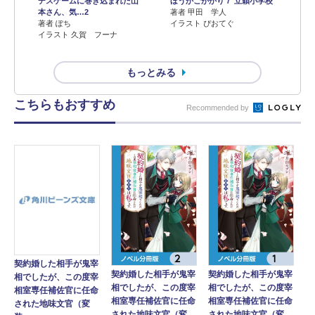
デスゲームに巻き込まれた山
ほうかごがかり７ 立穎小学校
本さん、気…2
著者 甲田 学人
著者 ぽち
イラスト ぴおてぐ
イラスト 久賀 フーナ
もっとみる
こちらもおすすめ
Recommended by
契約婚した相手が鬼宰
契約婚した相手が鬼宰
契約婚した相手が鬼宰
相でしたが、この度宰
相でしたが、この度宰
相でしたが、この度宰
相室専任補佐官に任命
相室専任補佐官に任命
相室専任補佐官に任命
された地味文官（変
された地味文官（変
された地味文官（変