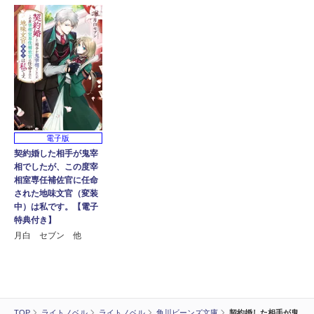
電子版
契約婚した相手が鬼宰
相でしたが、この度宰
相室専任補佐官に任命
された地味文官（変装
中）は私です。【電子
特典付き】
月白 セブン 他
TOP
ライトノベル
ライトノベル
角川ビーンズ文庫
契約婚した相手が鬼