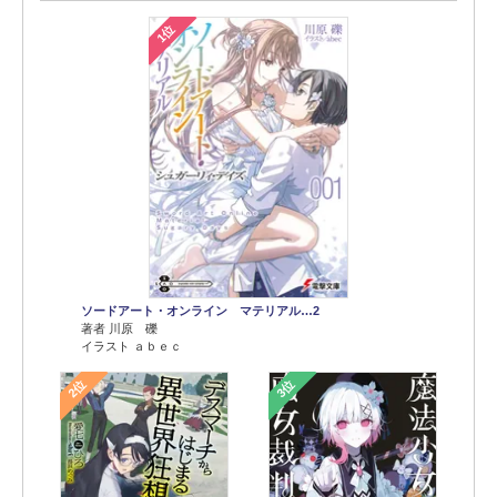
1位
ソードアート・オンライン マテリアル…2
著者 川原 礫
イラスト ａｂｅｃ
2位
3位