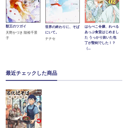
獣王のツガイ
はらぺこ令嬢、れべる
世界の終わりに、そば
あっぷ食堂はじめまし
にいて。
天野かづき 陸裕千景
た うっかり抜いた包
子
ナナセ
丁が聖剣でした！？
（...
最近チェックした商品