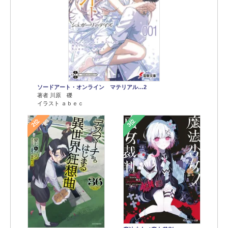
ソードアート・オンライン マテリアル…2
著者 川原 礫
イラスト ａｂｅｃ
2位
3位