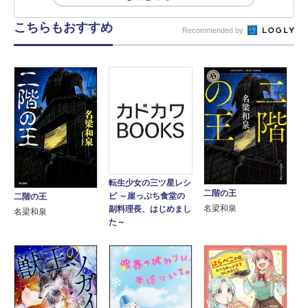
こちらもおすすめ
Recommended by
転生少女の三ツ星レシ
二階の王
ピ ～崖っぷち食堂の
二階の王
名梁和泉
副料理長、はじめまし
名梁和泉
た～