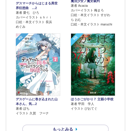
魔法少女ノ魔女裁判
デスマーチからはじまる異世
著者 Acacia
界狂想曲 …2
カバーイラスト 梅まろ
著者 愛七 ひろ
口絵・本文イラスト すがわ
カバーイラスト ｓｈｒｉ
ら おむ
口絵・本文イラスト 長浜
口絵・本文イラスト maruchi
めぐみ
4位
5位
デスゲームに巻き込まれた山
ほうかごがかり７ 立穎小学校
本さん、気…2
著者 甲田 学人
著者 ぽち
イラスト ぴおてぐ
イラスト 久賀 フーナ
もっとみる