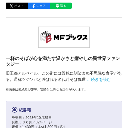
ポスト
シェア
送る
一杯のそばが心を満たす温かさと癒やしの異世界ファン
タジー
旧王都アルベイル。この街には景観に馴染まぬ不思議な食堂があ
る。通称ツジソバと呼ばれる名代辻そば異世
…続きを読む
※画像は表紙及び帯等、実際とは異なる場合があります。
紙書籍
発売日：2023年10月25日
判型：Ｂ６判／324ページ
定価：1,430円（本体1,300円＋税）