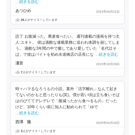
…続きを読む
あつひめ
2024年04月21日
26
人がナイス！しています
読了 お腹減った。蕎麦食べたい。 週刊連載の漫画を持つ主
人:ユキト。 彼は過酷な連載業務に追われ体調を崩してしま
う。 過酷な3年間の中で癒しであり愛していた「名代辻そ
ば」で彼はバイトを初め水道橋店の店長にな
…続きを読む
凜音
2023年10月29日
7
人がナイス！しています
時々ハマるなろうもの小説。案外「活字離れ」なんて起き
てないのかもと思ったりも(笑)。僕が若い頃は立ち食いそば
はのびててデレデレで「腹減ったから食べるもの」だった
けど、10年くらい前に知人に勧められて「ゆで
…続きを読む
西澤 隆
2025年04月16日
3
人がナイス！しています