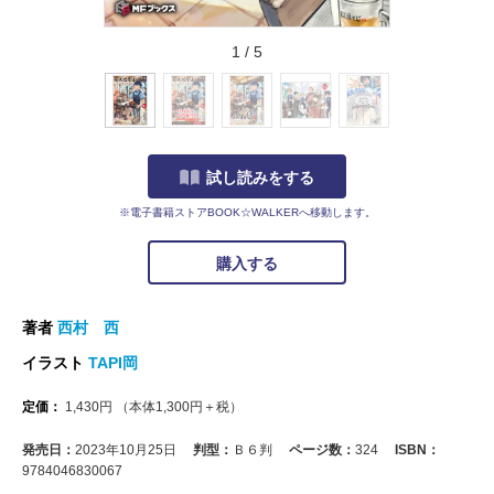
1
/
5
試し読みをする
※電子書籍ストアBOOK☆WALKERへ移動します。
購入する
著者
西村 西
イラスト
TAPI岡
定価：
1,430
円
（本体
1,300
円＋税）
発売日：
2023年10月25日
判型：
Ｂ６判
ページ数：
324
ISBN：
9784046830067