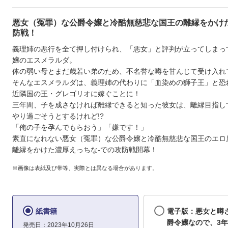
悪女（冤罪）な公爵令嬢と冷酷無慈悲な国王の離縁をかけ
防戦！
義理姉の悪行を全て押し付けられ、「悪女」と評判が立ってしまっ
嬢のエスメラルダ。
体の弱い母とまだ歳若い弟のため、不名誉な噂を甘んじて受け入れ
そんなエスメラルダは、義理姉の代わりに「血染めの獅子王」と恐
近隣国の王・グレゴリオに嫁ぐことに！
三年間、子を成さなければ離縁できると知った彼女は、離縁目指し
やり過ごそうとするけれど!?
「俺の子を孕んでもらおう」「嫌です！」
素直になれない悪女（冤罪）な公爵令嬢と冷酷無慈悲な国王のエロ
離縁をかけた濃厚えっちな-での攻防戦開幕！
※画像は表紙及び帯等、実際とは異なる場合があります。
紙書籍
電子版：悪女と噂
爵令嬢なので、3
発売日：2023年10月26日