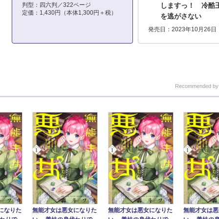
判型：四六判／322ページ
しますっ！ 冷酷
定価：1,430円（本体1,300円＋税）
を逃がさない
発売日：2023年10月26日
Recommended b
になりた
無能才女は悪女になりた
無能才女は悪女になりた
無能才女は悪