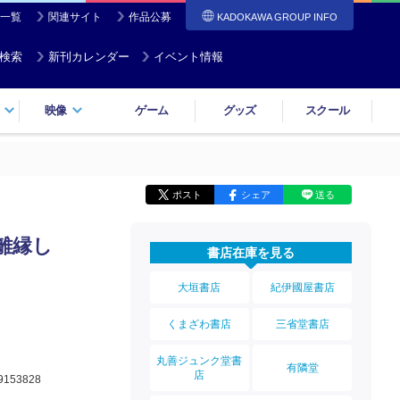
一覧
関連サイト
作品公募
KADOKAWA GROUP INFO
検索
新刊カレンダー
イベント情報
映像
ゲーム
グッズ
スクール
ポスト
シェア
送る
離縁し
書店在庫を見る
大垣書店
紀伊國屋書店
くまざわ書店
三省堂書店
丸善ジュンク堂書
有隣堂
店
9153828