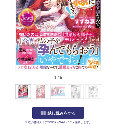
1
/
5
試し読みをする
※電子書籍ストアBOOK☆WALKERへ移動します。