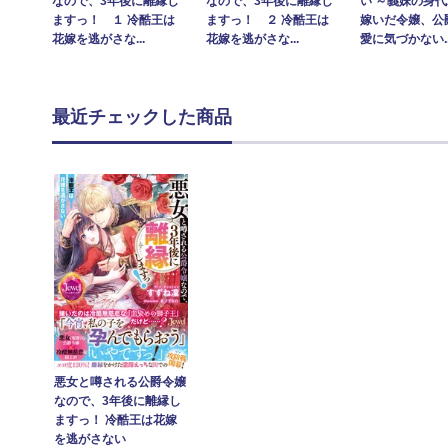
い ～義妹の身
なので、3年後に離縁し
なので、3年後に離縁し
嫁いだ令嬢、公
ますっ！ １ 冷酷王は
ますっ！ ２ 冷酷王は
愛に気づかない..
花嫁を逃がさな...
花嫁を逃がさな...
最近チェックした商品
悪女と噂される公爵令嬢
なので、3年後に離縁し
ますっ！ 冷酷王は花嫁
を逃がさない