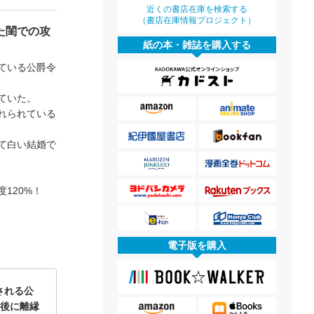
近くの書店在庫を検索する
（書店在庫情報プロジェクト）
た閨での攻
紙の本・雑誌を購入する
ている公爵令
ていた。
れられている
て白い結婚で
度120%！
電子版を購入
される公
年後に離縁