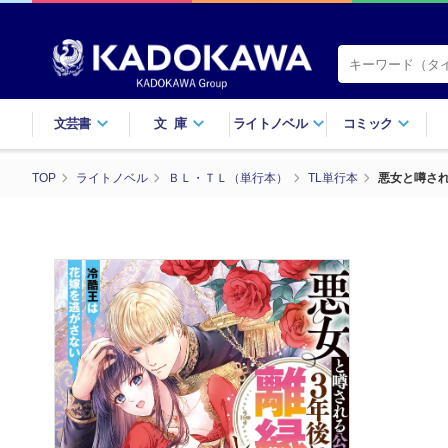
文芸書
文庫
ライトノベル
コミック
TOP
ライトノベル
ＢＬ・ＴＬ（単行本）
TL単行本
悪女と噂さ