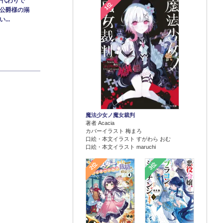
身代わりで
1位
公爵様の溺
...
魔法少女ノ魔女裁判
著者 Acacia
カバーイラスト 梅まろ
口絵・本文イラスト すがわら おむ
口絵・本文イラスト maruchi
2位
3位