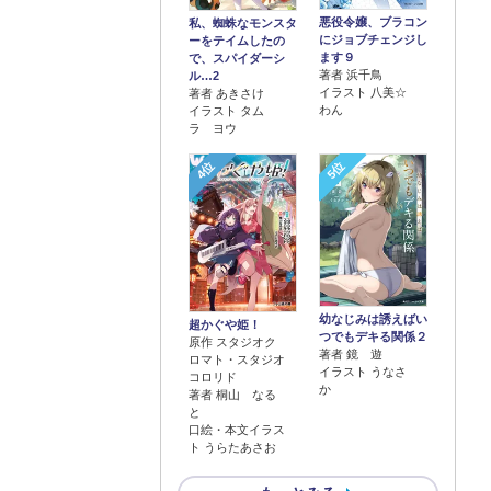
悪役令嬢、ブラコン
私、蜘蛛なモンスタ
にジョブチェンジし
ーをテイムしたの
ます９
で、スパイダーシ
著者 浜千鳥
ル…2
イラスト 八美☆
著者 あきさけ
わん
イラスト タム
ラ ヨウ
4位
5位
幼なじみは誘えばい
超かぐや姫！
つでもデキる関係２
原作 スタジオク
著者 鏡 遊
ロマト・スタジオ
イラスト うなさ
コロリド
か
著者 桐山 なる
と
口絵・本文イラス
ト うらたあさお