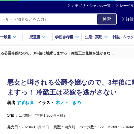
カテゴリ・ジャンル一覧
レーベル
検索
詳細
一般書
児童書
学習参考書
生活
実用
雑誌
ムック
・
・
れる公爵令嬢なので、3年後に離縁しますっ！冷酷王は花嫁を逃がさな…
悪女と噂される公爵令嬢なので、3年後に
ますっ！ 冷酷王は花嫁を逃がさない
著者
すずね凜
イラスト
木ノ下 きの
定価：
1,430
円 （本体
1,300
円＋税）
発売日：
2023年10月26日
判型：
四六判
ページ数：
322
ISBN：
978404