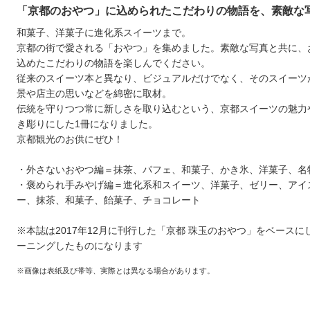
「京都のおやつ」に込められたこだわりの物語を、素敵な
和菓子、洋菓子に進化系スイーツまで。
京都の街で愛される「おやつ」を集めました。素敵な写真と共に、
込めたこだわりの物語を楽しんでください。
従来のスイーツ本と異なり、ビジュアルだけでなく、そのスイーツ
景や店主の思いなどを綿密に取材。
伝統を守りつつ常に新しさを取り込むという、京都スイーツの魅力
き彫りにした1冊になりました。
京都観光のお供にぜひ！
・外さないおやつ編＝抹茶、パフェ、和菓子、かき氷、洋菓子、名
・褒められ手みやげ編＝進化系和スイーツ、洋菓子、ゼリー、アイ
ー、抹茶、和菓子、飴菓子、チョコレート
※本誌は2017年12月に刊行した「京都 珠玉のおやつ」をベースに
ーニングしたものになります
※画像は表紙及び帯等、実際とは異なる場合があります。