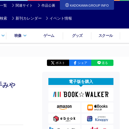
一覧
関連サイト
作品公募
KADOKAWA GROUP INFO
検索
新刊カレンダー
イベント情報
映像
ゲーム
グッズ
スクール
ポスト
シェア
送る
電子版を購入
手みや