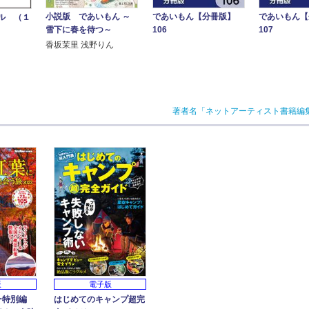
小説版 であいもん ～
であいもん【分冊版】
であいもん
ル （１
雪下に春を待つ～
106
107
香坂茉里 浅野りん
著者名「ネットアーティスト書籍編
版
電子版
ー特別編
はじめてのキャンプ超完