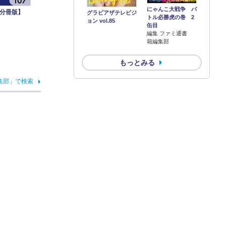
にゃんこ大戦争 バ
【分冊版】
グラビアザテレビジ
トル必勝虎の巻 2
ョン vol.85
缶目
編集 ファミ通書
籍編集部
もっとみる
集部」で検索