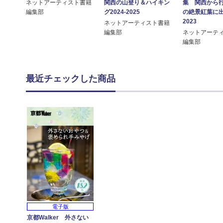
関西の山登り＆ハイキン
集 関西から
ネットアーティスト書籍
グ2024-2025
の絶景紅葉に
編集部
2023
ネットアーティスト書籍
編集部
ネットアーテ
編集部
最近チェックした商品
電子版
京都Walker 外さない