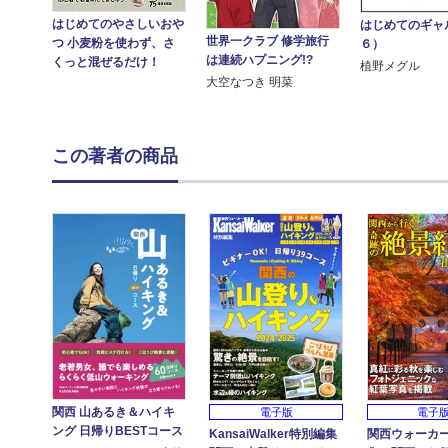
はじめてのやさしいおや
はじめてのギャ
世界一クラブ 修学旅行
つ 小麦粉を使わず、さ
６）
は連続ハプニング!?
くっと混ぜるだけ！
植野メグル
大空なつき 明菜
この著者の商品
関西 山あるき＆ハイキ
電子版
電子
ング 日帰りBESTコース
KansaiWalker特別編集
関西ウォーカ