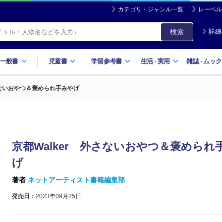
カテゴリ・ジャンル一覧
レーベル
検索
詳細
一般書
児童書
学習参考書
生活
実用
雑誌
ムック
・
・
さないおやつ＆褒められ手みやげ
京都Walker 外さないおやつ＆褒められ
げ
著者
ネットアーティスト書籍編集部
発売日：
2023年09月25日