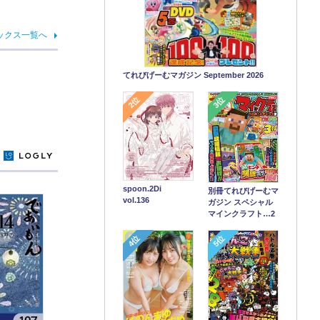
ックス一覧へ
てれびげーむマガジン September 2026
2位
3位
y
spoon.2Di
別冊てれびげーむマ
vol.136
ガジン スペシャル
マインクラフト…2
4位
5位