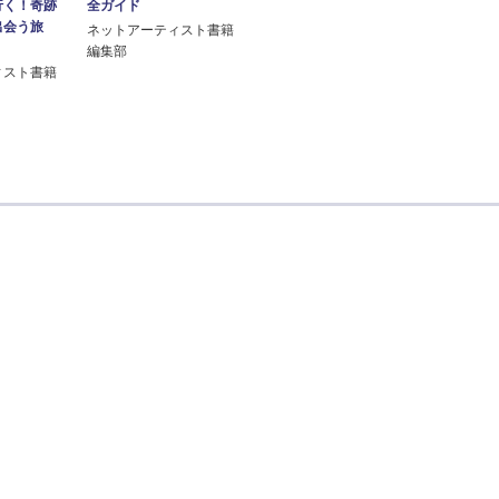
行く！奇跡
全ガイド
出会う旅
ネットアーティスト書籍
編集部
ィスト書籍