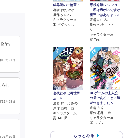
結界師の一輪華 8
悪役令嬢レベル99
著者 おだやか
～私は裏ボスですが
原作 クレハ
魔王ではありま…2
キャラクター原
著者 のこみ
案 ボダックス
原作 七夕 さと
り
キャラクター原
案 Tea
る物語。
4位
5位
3年10月21日
しをし
BLゲームの主人公
名代辻そば異世界
の弟であることに気
店 5
4年11月28日
がつきました 5
漫画 林 ふみの
著者 加奈
原作 西村 西
原作 花果 唯
キャラクター原
キャラクター原
案 TAPI岡
案 しヴぇ
もっとみる
6年01月19日