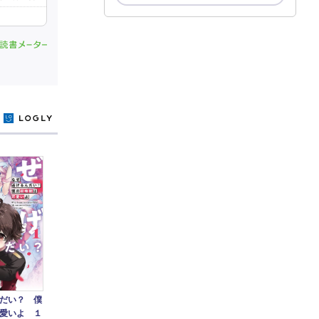
y
だい？ 僕
愛いよ １