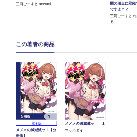
園の頂点に君臨
三河ごーすと necomi
ですよ？２
三河ごーすと 
る
この著者の商品
電子版
メメメの滅滅滅ッ！ １
メメメの滅滅滅ッ！【分
マッハダイ
冊版】