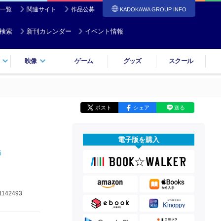
一覧
関連サイト
作品公募
KADOKAWA GROUP INFO
検索
新刊カレンダー
イベント情報
映像
ゲーム
グッズ
スクール
ポスト
シェア
送る
電子版を購入
i
1142493