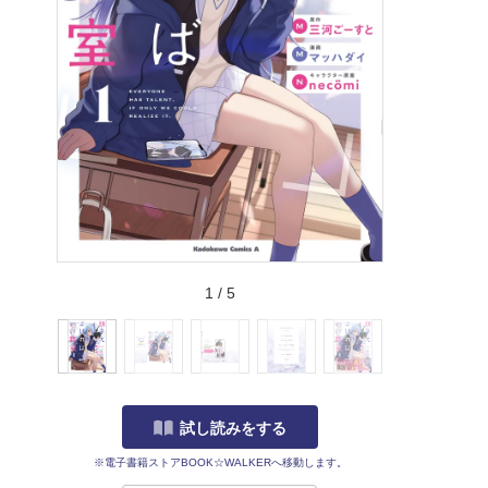
1
/
5
試し読みをする
※電子書籍ストアBOOK☆WALKERへ移動します。