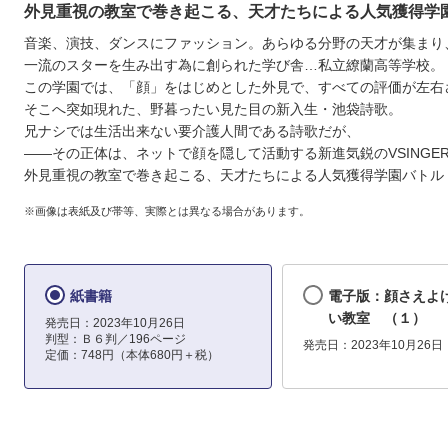
外見重視の教室で巻き起こる、天才たちによる人気獲得学
音楽、演技、ダンスにファッション。あらゆる分野の天才が集まり
一流のスターを生み出す為に創られた学び舎…私立繚蘭高等学校。
この学園では、「顔」をはじめとした外見で、すべての評価が左右
そこへ突如現れた、野暮ったい見た目の新入生・池袋詩歌。
兄ナシでは生活出来ない要介護人間である詩歌だが、
――その正体は、ネットで顔を隠して活動する新進気鋭のVSINGER
外見重視の教室で巻き起こる、天才たちによる人気獲得学園バトル
※画像は表紙及び帯等、実際とは異なる場合があります。
紙書籍
電子版：顔さえよ
い教室 （１）
発売日：2023年10月26日
判型：Ｂ６判／196ページ
発売日：2023年10月26日
定価：748円（本体680円＋税）