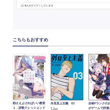
0
人がナイス！しています
こちらもおすすめ
顔さえよければいい教室
外見至上主義 03
自称Fランクの
１．詩歌クレッシェンド
がゲームで評価
T.Jun