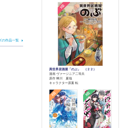
1位
ズの作品一覧
異世界居酒屋「のぶ」 （２２）
漫画 ヴァージニア二等兵
原作 蝉川 夏哉
キャラクター原案 転
2位
3位