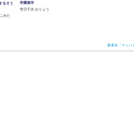
学園都市
するそう
壱日千次 おりょう
ねこめた
著者名「マッハ