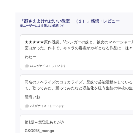
「顔さえよければいい教室 （１）」感想・レビュー
※ユーザーによる個人の感想です
★★★★★原作既読。Vシンガーの妹と、彼女のマネージャー
面白かった。作中で、キャラの容姿がカギとなる作品は、往々にしてb
わたー
18
人がナイス！しています
同名のノベライズのコミカライズ。兄妹で芸能活動をしている学
て、歌ってみた、踊ってみたなど収益化を狙う生徒の学校の
碧海いお
7
人がナイス！しています
第1話～第5話,あとがき
GKO098_manga