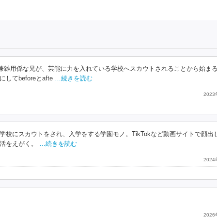
兼雑用係な兄が、芸能に力を入れている学校へスカウトされることから始ま
eforeとafte
…続きを読む
202
校にスカウトをされ、入学をする学園モノ。TikTokなど動画サイトで顔出
生活をえがく。
…続きを読む
202
202