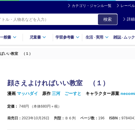
カテゴリ・ジャンル一覧
レーベル
検索
詳細
一般書
児童書
学習参考書
生活
実用
雑誌
ムック
・
・
ばいい教室 （１）
顔さえよければいい教室 （１）
漫画
マッハダイ
原作
三河 ごーすと
キャラクター原案
necom
定価：
748
円 （本体
680
円＋税）
発売日：
2023年10月26日
判型：
Ｂ６判
ページ数：
196
ISBN：
978404