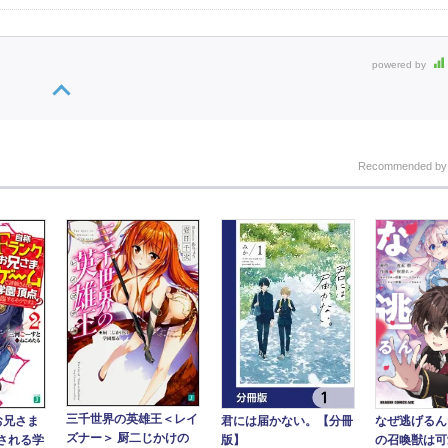
powered by
Recommended b
三千世界の英雄王＜レイ
君には届かない。【分冊
お兄さま
なぜ逃げるん
ズナー＞ 厨二じかけの
版】
される学
の召喚獣は可