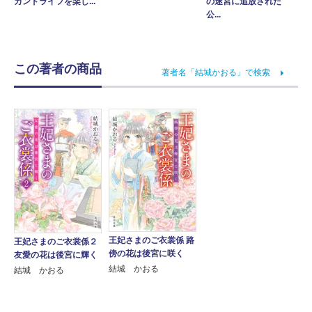
カンドライフを楽し...
の迷宮に追放された
公...
この著者の商品
著者名「結城かおる」で検索
王妃さまのご衣裳係 路
王妃さまのご衣裳係２
傍の花は後宮に咲く
友愛の花は後宮に輝く
結城 かおる
結城 かおる