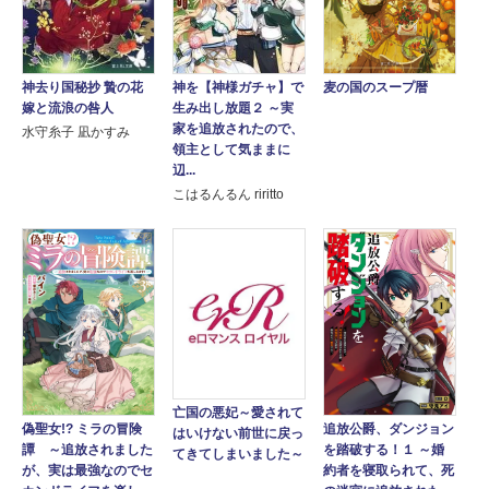
神去り国秘抄 贄の花
麦の国のスープ暦
神を【神様ガチャ】で
嫁と流浪の咎人
生み出し放題２ ～実
家を追放されたので、
水守糸子 凪かすみ
領主として気ままに
辺...
こはるんるん riritto
亡国の悪妃～愛されて
偽聖女!? ミラの冒険
追放公爵、ダンジョン
はいけない前世に戻っ
譚 ～追放されました
を踏破する！１ ～婚
てきてしまいました～
が、実は最強なのでセ
約者を寝取られて、死