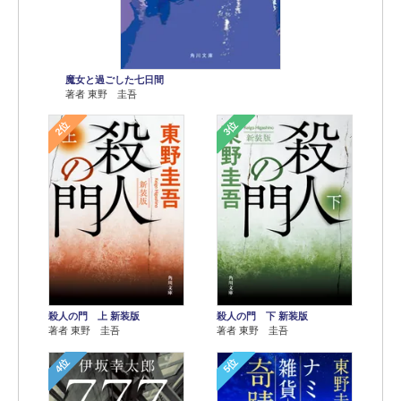
魔女と過ごした七日間
著者 東野 圭吾
2位
3位
殺人の門 上 新装版
殺人の門 下 新装版
著者 東野 圭吾
著者 東野 圭吾
4位
5位