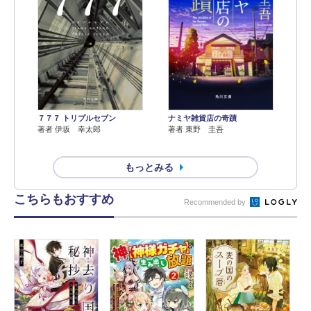
７７７ トリプルセブン
ナミヤ雑貨店の奇蹟
著者 伊坂 幸太郎
著者 東野 圭吾
もっとみる
こちらもおすすめ
Recommended by