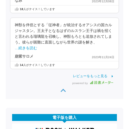
なみ
2023年12月08日
18
人がナイス！しています
神獣を伴侶とする「従神者」が統治するオアシスの国カル
ジャスタン。王太子となるはずのルスラン王子は禍を招く
と言われる瑠璃龍を召喚し、神獣もろとも追放されてしま
う。彼らが困難に直面しながら世界の謎を解き、
…続きを読む
崩紫サロメ
2023年11月24日
14
人がナイス！しています
レビューをもっと見る
powered by
電子版を購入