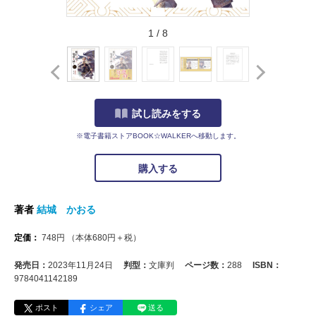
1
/
8
試し読みをする
※電子書籍ストアBOOK☆WALKERへ移動します。
購入する
著者
結城 かおる
定価：
748
円
（本体
680
円＋税）
発売日：
2023年11月24日
判型：
文庫判
ページ数：
288
ISBN：
9784041142189
ポスト
シェア
送る