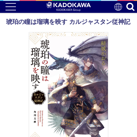
琥珀の瞳は瑠璃を映す カルジャスタン従神記