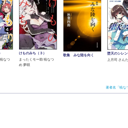
）
けものみち（３）
堕天のシレン
歌集 みな陸を向く
 暁なつ
まったくモー助 暁なつ
上月司 さん
め 夢唄
著者名「暁な