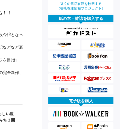
近くの書店在庫を検索する
（書店在庫情報プロジェクト）
ち！！
紙の本・雑誌を購入する
役令嬢となっ
記などなど豪
フを目指す
の完全新作、
電子版を購入
らしい世
みち３回