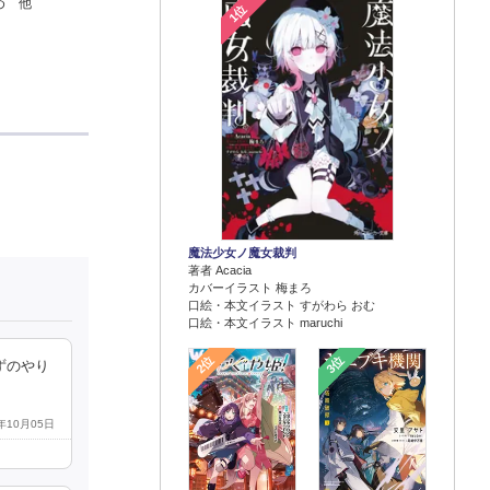
め 他
1位
魔法少女ノ魔女裁判
著者 Acacia
カバーイラスト 梅まろ
口絵・本文イラスト すがわら おむ
口絵・本文イラスト maruchi
2位
3位
ずのやり
3年10月05日