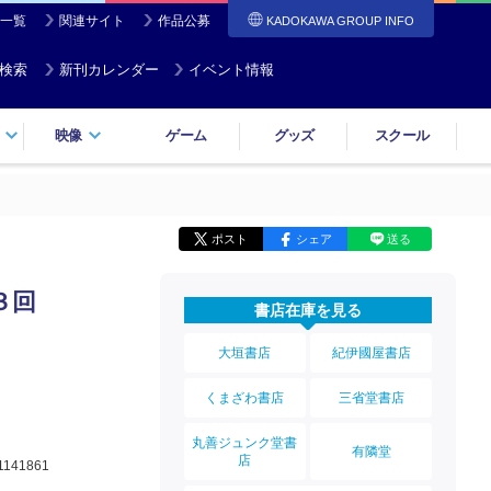
一覧
関連サイト
作品公募
KADOKAWA GROUP INFO
検索
新刊カレンダー
イベント情報
映像
ゲーム
グッズ
スクール
ポスト
シェア
送る
３回
書店在庫を見る
大垣書店
紀伊國屋書店
くまざわ書店
三省堂書店
丸善ジュンク堂書
有隣堂
店
1141861