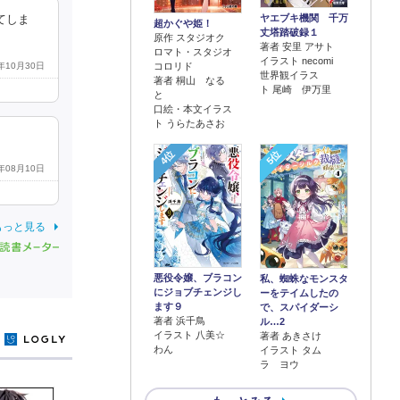
ヤエブキ機関 千万
てしま
超かぐや姫！
丈塔踏破録１
原作 スタジオク
著者 安里 アサト
ロマト・スタジオ
イラスト necomi
コロリド
3年10月30日
世界観イラス
著者 桐山 なる
ト 尾崎 伊万里
と
口絵・本文イラス
ト うらたあさお
4位
5位
5年08月10日
もっと見る
悪役令嬢、ブラコン
私、蜘蛛なモンスタ
にジョブチェンジし
ーをテイムしたの
ます９
で、スパイダーシ
著者 浜千鳥
ル…2
イラスト 八美☆
著者 あきさけ
y
わん
イラスト タム
ラ ヨウ