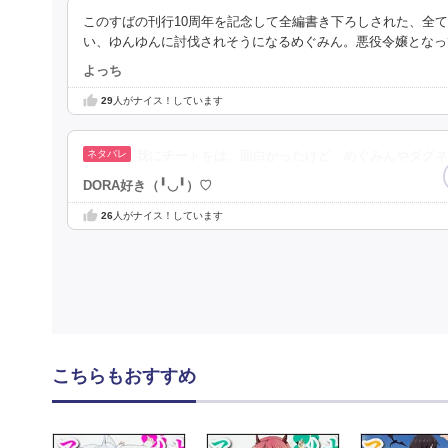
このすばの刊行10周年を記念して全編書き下ろしされた、全
い、ゆんゆんに討伐されそうになるめぐみん。悪役令嬢となっ
よっち
29
人がナイス！しています
我にチートをは、面白かったけど、めぐみんやダグ
DORA好き（╹◡╹）♡
26
人がナイス！しています
こちらもおすすめ