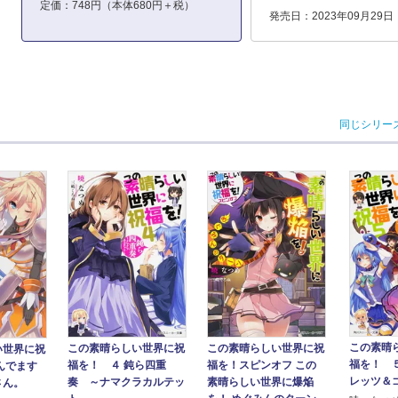
定価：748円（本体680円＋税）
発売日：2023年09月29日
同じシリー
この素晴
この素晴らしい世界に祝
この素晴らしい世界に祝
い世界に祝
福を！ 
福を！ ４ 鈍ら四重
福を！スピンオフ この
んでます
レッツ＆
奏 ～ナマクラカルテッ
素晴らしい世界に爆焔
さん。