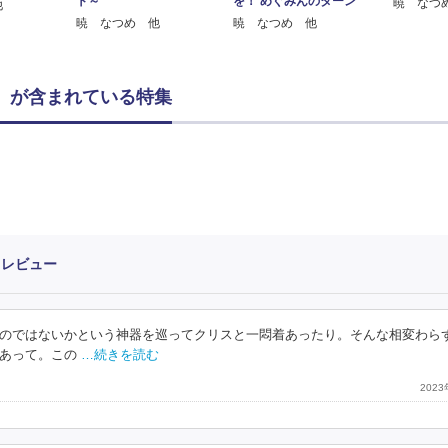
ト～
を！ めぐみんのターン
暁 なつ
他
暁 なつめ 他
暁 なつめ 他
 が含まれている特集
・レビュー
のではないかという神器を巡ってクリスと一悶着あったり。そんな相変わら
あって。この
…続きを読む
202