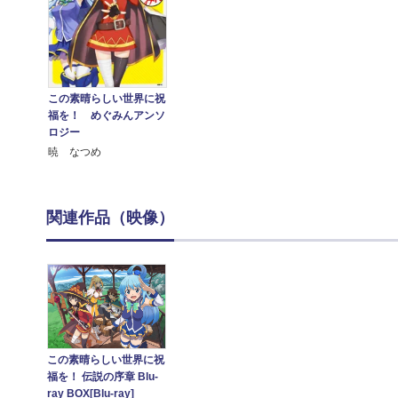
この素晴らしい世界に祝
福を！ めぐみんアンソ
ロジー
暁 なつめ
関連作品（映像）
この素晴らしい世界に祝
福を！ 伝説の序章 Blu-
ray BOX[Blu-ray]