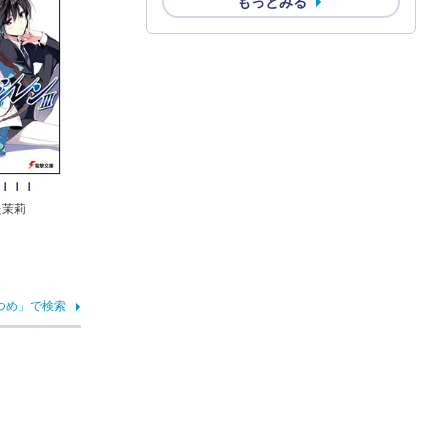
もっとみる
ＩＩＩ
た茉莉
つめ」で検索