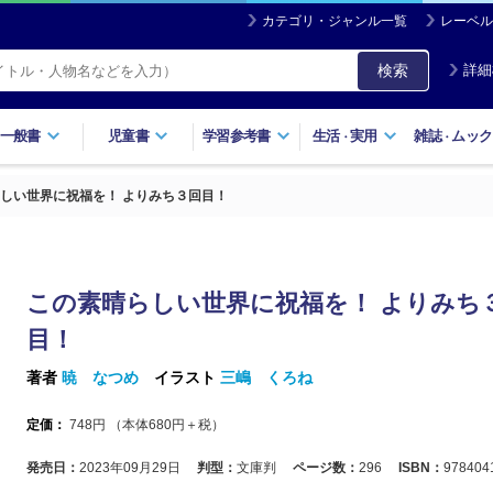
カテゴリ・ジャンル一覧
レーベル
検索
詳細
一般書
児童書
学習参考書
生活
実用
雑誌
ムック
・
・
しい世界に祝福を！ よりみち３回目！
この素晴らしい世界に祝福を！ よりみち
目！
著者
暁 なつめ
イラスト
三嶋 くろね
定価：
748
円 （本体
680
円＋税）
発売日：
2023年09月29日
判型：
文庫判
ページ数：
296
ISBN：
978404