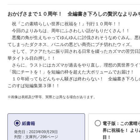
おかげさまで１０周年！ 全編書き下ろしの贅沢なよりみ
祝『この素晴らしい世界に祝福を！』刊行１０周年！！
今回のよりみちは、周年にふさわしい話がもりだくさん！！
悪魔の角が生えちゃってゆんゆんに討伐されそうなめぐみん、悪
てしまったダクネス、バニルの悪どい商売にブチ切れたウィズ。
そして、アクアたちに振り回される日常を綴ったカズマの苦労日
華タイトル目白押し！！
さらに、ラストにはカズマが過去をやり直し、理想の異世界ライ
「我にチートを！」を短編の枠を超えた大ボリュームでお届け！
１０年経ってもどんちゃん騒ぎは終わらない！ 全編書き下ろし
このすば短編集第３弾！！
※画像は表紙及び帯等、実際とは異なる場合があります。
紙書籍
電子版：この素晴
界に祝福を！ より
発売日：2023年09月29日
判型：文庫判／296ページ
目！