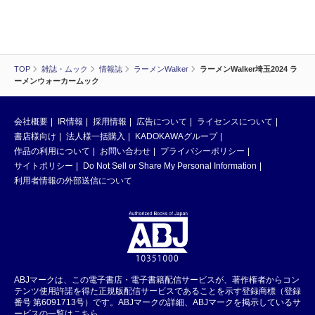
TOP
雑誌・ムック
情報誌
ラーメンWalker
ラーメンWalker埼玉2024 ラ
ーメンウォーカームック
会社概要
IR情報
採用情報
広告について
ライセンスについて
書店様向け
法人様一括購入
KADOKAWAグループ
作品の利用について
お問い合わせ
プライバシーポリシー
サイトポリシー
Do Not Sell or Share My Personal Information
利用者情報の外部送信について
ABJマークは、この電子書店・電子書籍配信サービスが、著作権者からコン
テンツ使用許諾を得た正規版配信サービスであることを示す登録商標（登録
番号 第6091713号）です。ABJマークの詳細、ABJマークを掲示しているサ
ービスの一覧はこちら。