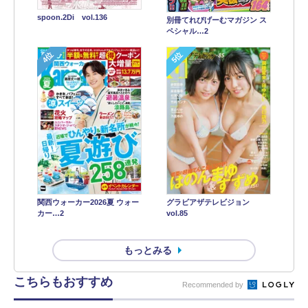
spoon.2Di vol.136
別冊てれびげーむマガジン ス
ペシャル…2
4位
5位
関西ウォーカー2026夏 ウォー
グラビアザテレビジョン
カー…2
vol.85
もっとみる
こちらもおすすめ
Recommended by