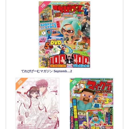
1位
てれびげーむマガジン Septemb…2
2位
3位