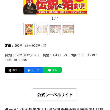
1
/
4
定価：
990
円
（本体
900
円＋税）
発売日：
2023年12月12日
判型：
Ａ４判
ページ数：
108
ISBN：
9784049111965
ポスト
シェア
送る
ラーメン本の決定版！お得な15周年企画＆殿堂店も注目