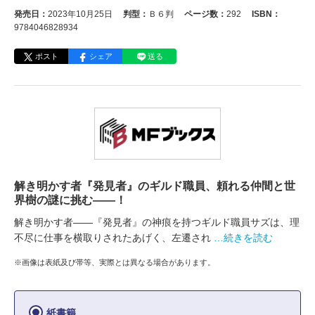
発売日：
2023年10月25日
判型：
Ｂ６判
ページ数：
292
ISBN：
9784046828934
ポスト
シェア
送る
解き明かす者『発見者』のギルド職員、頼れる仲間と世
界樹の謎に挑む――！
解き明かす者――『発見者』の神痕を持つギルド職員サズは、理
不尽に仕事を横取りされたあげく、左遷され
…続きを読む
※画像は表紙及び帯等、実際とは異なる場合があります。
紙書籍