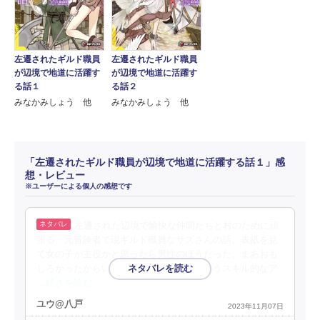
左遷されたギルド職員
左遷されたギルド職員
が辺境で地道に活躍す
が辺境で地道に活躍す
る話１
る話２
みなかみしょう 他
みなかみしょう 他
「左遷されたギルド職員が辺境で地道に活躍する話１」感
想・レビュー
※ユーザーによる個人の感想です
左遷された辺境で愉快な仲間たちと村のために頑
張る、元冒険者で現ギルド職員なサズさんの話。表紙を見
て女の子が主役かと思ったら男性のほうだった。まあおも
しろかったからいいけども。『神痕』というスキル的なア
…続きを読む
ユウ@八戸
2023年11月07日