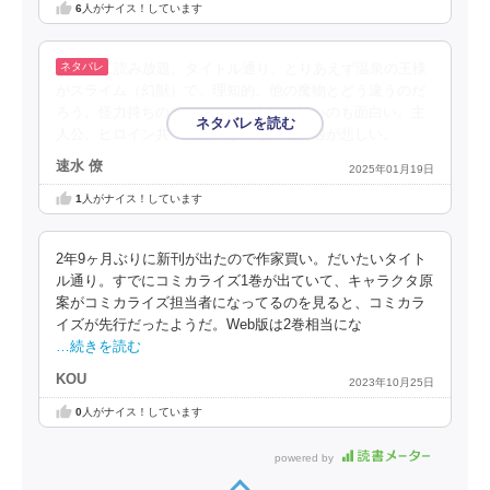
6
人がナイス！しています
読み放題。タイトル通り。とりあえず温泉の王様
がスライム（幻獣）で、理知的。他の魔物とどう違うのだ
ろう。怪力持ちのヒロインで、女性が強いのも面白い。主
人公、ヒロイン共々両親いないという境遇が悲しい。
速水 僚
2025年01月19日
1
人がナイス！しています
2年9ヶ月ぶりに新刊が出たので作家買い。だいたいタイト
ル通り。すでにコミカライズ1巻が出ていて、キャラクタ原
案がコミカライズ担当者になってるのを見ると、コミカラ
イズが先行だったようだ。Web版は2巻相当にな
…続きを読む
KOU
2023年10月25日
0
人がナイス！しています
powered by