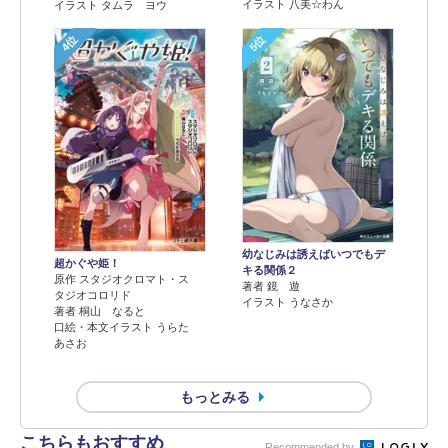
イラスト 八美☆わん
イラスト タムラ ヨウ
4位
5位
幼なじみは誘えばいつでもデ
超かぐや姫！
キる関係２
原作 スタジオクロマト・ス
著者 鏡 遊
タジオコロリド
イラスト うなさか
著者 桐山 なると
口絵・本文イラスト うらた
あさお
もっとみる
こちらもおすすめ
Recommended by