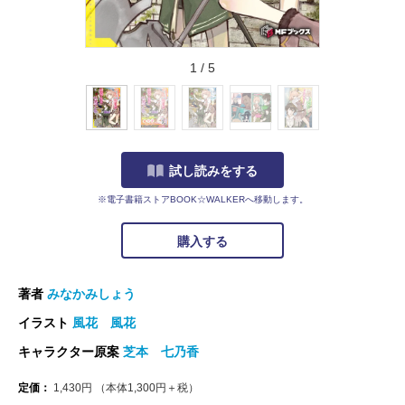
1
/
5
試し読みをする
※電子書籍ストアBOOK☆WALKERへ移動します。
購入する
著者
みなかみしょう
イラスト
風花 風花
キャラクター原案
芝本 七乃香
定価：
1,430
円
（本体
1,300
円＋税）