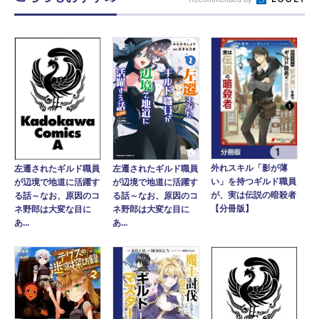
外れスキル「影が薄
左遷されたギルド職員
左遷されたギルド職員
い」を持つギルド職員
が辺境で地道に活躍す
が辺境で地道に活躍す
が、実は伝説の暗殺者
る話～なお、原因のコ
る話～なお、原因のコ
【分冊版】
ネ野郎は大変な目に
ネ野郎は大変な目に
あ...
あ...