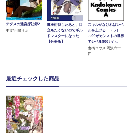
テグスの迷宮探訪録2
魔王討伐したあと、目
スキルがなければレベ
立ちたくないのでギル
ルを上げる （５）
中文字 閏月戈
ドマスターになった
～99がカンストの世界
【分冊版】
でレベル800万か...
倉橋ユウス 岡沢六十
四
最近チェックした商品