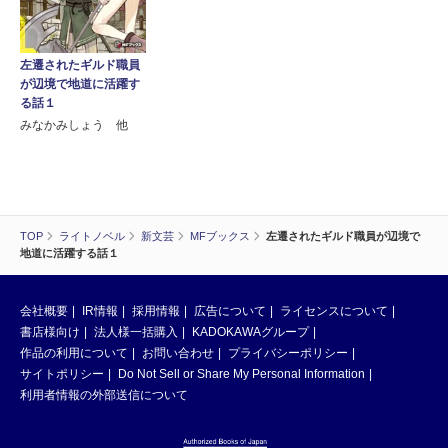
左遷されたギルド職員
が辺境で地道に活躍す
る話１
みなかみしょう 他
TOP
ライトノベル
新文芸
MFブックス
左遷されたギルド職員が辺境で
地道に活躍する話１
会社概要
IR情報
採用情報
広告について
ライセンスについて
書店様向け
法人様一括購入
KADOKAWAグループ
作品の利用について
お問い合わせ
プライバシーポリシー
サイトポリシー
Do Not Sell or Share My Personal Information
利用者情報の外部送信について