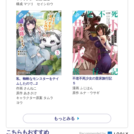
構成 マツリ セイシロウ
4位
5位
不老不死少女の苗床旅行記
私、蜘蛛なモンスターをテイ
５
ムしたので…2
漫画 ふじはん
作画 さんねこ
原作 ルナ・ウサギ
原作 あきさけ
キャラクター原案 タムラ
ヨウ
もっとみる
こちらもおすすめ
Recommended by