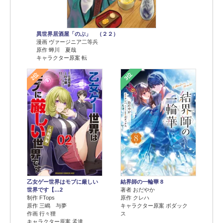
異世界居酒屋「のぶ」 （２２）
漫画 ヴァージニア二等兵
原作 蝉川 夏哉
キャラクター原案 転
2位
3位
乙女ゲー世界はモブに厳しい
結界師の一輪華 8
世界です【…2
著者 おだやか
制作 FTops
原作 クレハ
原作 三嶋 与夢
キャラクター原案 ボダック
作画 行々狸
ス
キャラクター原案 孟達