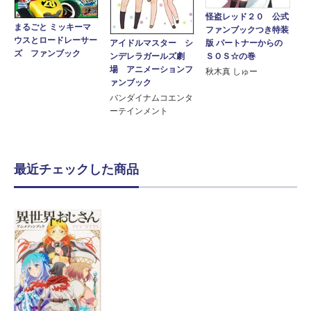
怪盗レッド２０ 公式
まるごと ミッキーマ
ファンブックつき特装
ウスとロードレーサー
アイドルマスター シ
版 パートナーからの
ズ ファンブック
ンデレラガールズ劇
ＳＯＳ☆の巻
場 アニメーションフ
秋木真 しゅー
ァンブック
バンダイナムコエンタ
ーテインメント
最近チェックした商品