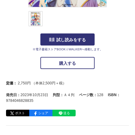
試し読みをする
※電子書籍ストアBOOK☆WALKERへ移動します。
購入する
定価：
2,750
円
（本体
2,500
円＋税）
発売日：
2023年10月23日
判型：
Ａ４判
ページ数：
128
ISBN：
9784046828835
ポスト
シェア
送る