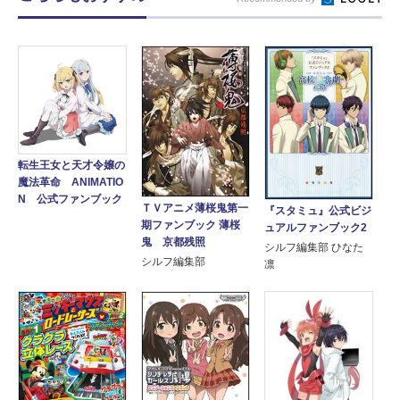
転生王女と天才令嬢の
魔法革命 ANIMATIO
N 公式ファンブック
ＴＶアニメ薄桜鬼第一
『スタミュ』公式ビジ
期ファンブック 薄桜
ュアルファンブック2
鬼 京都残照
シルフ編集部 ひなた
シルフ編集部
凛