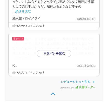
った。これはもともとノベライズ完結ではなく映画の補完
として読む本だからだ。蛇神たる所以など幸子の
…続きを読む
潜水艦トロイメライ
2026年06月12日
3
人がナイス！しています
前作、前々作とは異なり、映画公開後の発売とな
ったノベライズ最終作。まぁ映画のアレを踏まえるとそう
なるのもむべなるかな、という感じ。主に幸子の心情が丁
寧に叙述され、90分の尺では描き切れなかった部分を補完
…続きを読む
ぬ。
2026年06月08日
2
人がナイス！しています
レビューをもっと見る
powered by