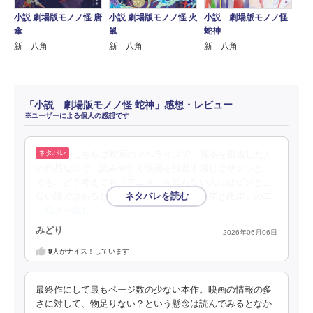
小説 劇場版モノノ怪 唐
小説 劇場版モノノ怪 火
小説 劇場版モノノ怪
傘
鼠
蛇神
新 八角
新 八角
新 八角
「小説 劇場版モノノ怪 蛇神」感想・レビュー
※ユーザーによる個人の感想です
こちらは映画のノベライズで、脚本を担当した方
の作品なので、読みやすく映画を観返す感じでサクッと。
でも、どう考えても「アニメ」を知らない人にはピンとこ
ない話ではあると思う。今回わざわざ「彼岸と此岸」の二
…続きを読む
みどり
2026年06月06日
9
人がナイス！しています
最終作にして最もページ数の少ない本作。映画の情報の多
さに対して、物足りない？という懸念は読んでみるとなか