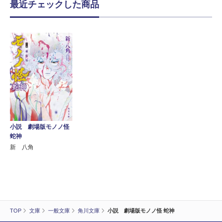
最近チェックした商品
小説 劇場版モノノ怪
蛇神
新 八角
TOP
文庫
一般文庫
角川文庫
小説 劇場版モノノ怪 蛇神