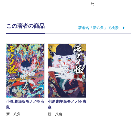
た
この著者の商品
著者名「新八角」で検索
小説 劇場版モノノ怪 火
小説 劇場版モノノ怪 唐
鼠
傘
新 八角
新 八角