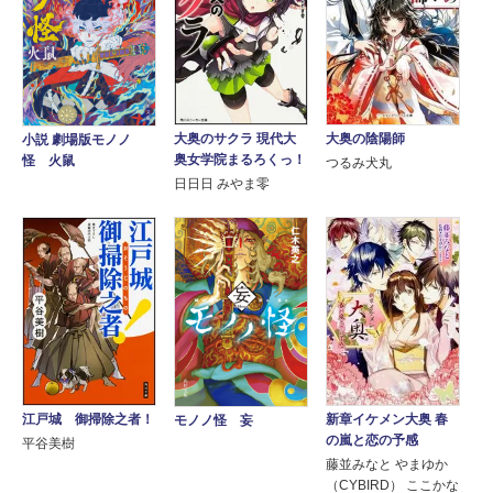
大奥のサクラ 現代大
大奥の陰陽師
小説 劇場版モノノ
奥女学院まるろくっ！
怪 火鼠
つるみ犬丸
日日日 みやま零
新章イケメン大奥 春
江戸城 御掃除之者！
モノノ怪 妄
の嵐と恋の予感
平谷美樹
藤並みなと やまゆか
（CYBIRD） ここかな