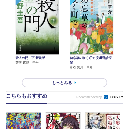
殺人の門 下 新装版
勿忘草の咲く町で 安曇野診療
著者 東野 圭吾
記
著者 夏川 草介
もっとみる
こちらもおすすめ
Recommended by