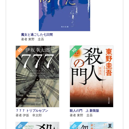
魔女と過ごした七日間
著者 東野 圭吾
2位
3位
７７７ トリプルセブン
殺人の門 上 新装版
著者 伊坂 幸太郎
著者 東野 圭吾
4位
5位