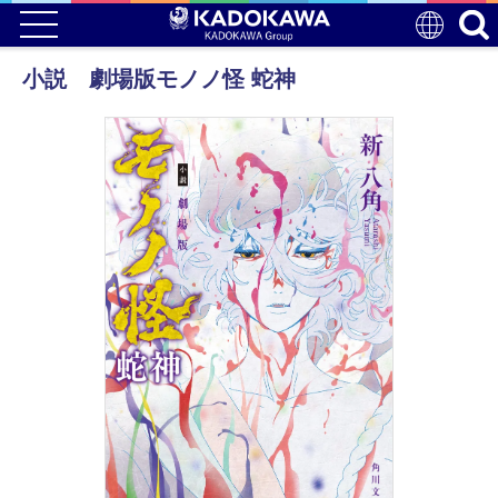
小説 劇場版モノノ怪 蛇神