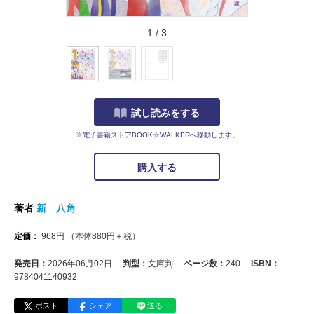
1
/
3
試し読みをする
※電子書籍ストアBOOK☆WALKERへ移動します。
購入する
著者
新 八角
定価：
968
円
（本体
880
円＋税）
発売日：
2026年06月02日
判型：
文庫判
ページ数：
240
ISBN：
9784041140932
ポスト
シェア
送る