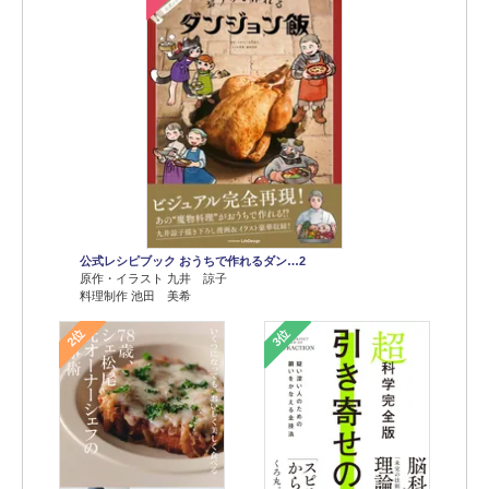
公式レシピブック おうちで作れるダン…2
原作・イラスト 九井 諒子
料理制作 池田 美希
2位
3位