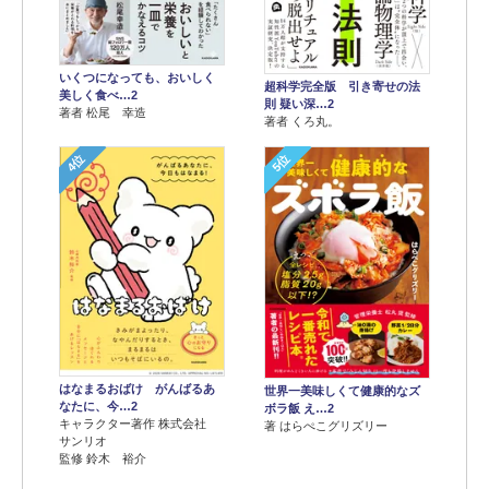
いくつになっても、おいしく
超科学完全版 引き寄せの法
美しく食べ…2
則 疑い深…2
著者 松尾 幸造
著者 くろ丸。
4位
5位
はなまるおばけ がんばるあ
世界一美味しくて健康的なズ
なたに、今…2
ボラ飯 え…2
キャラクター著作 株式会社
著 はらぺこグリズリー
サンリオ
監修 鈴木 裕介