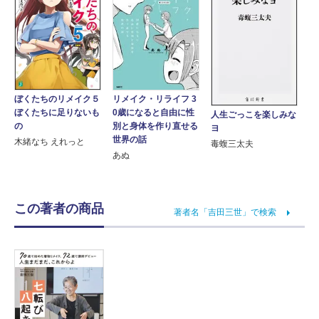
ぼくたちのリメイク５
リメイク・リライフ 3
ぼくたちに足りないも
0歳になると自由に性
人生ごっこを楽しみな
の
別と身体を作り直せる
ヨ
世界の話
木緒なち えれっと
毒蝮三太夫
あぬ
この著者の商品
著者名「吉田三世」で検索