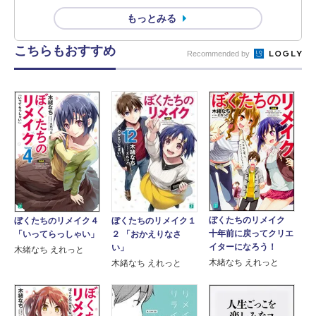
もっとみる
こちらもおすすめ
Recommended by
ぼくたちのリメイク
ぼくたちのリメイク４
ぼくたちのリメイク１
十年前に戻ってクリエ
「いってらっしゃい」
２ 「おかえりなさ
イターになろう！
い」
木緒なち えれっと
木緒なち えれっと
木緒なち えれっと