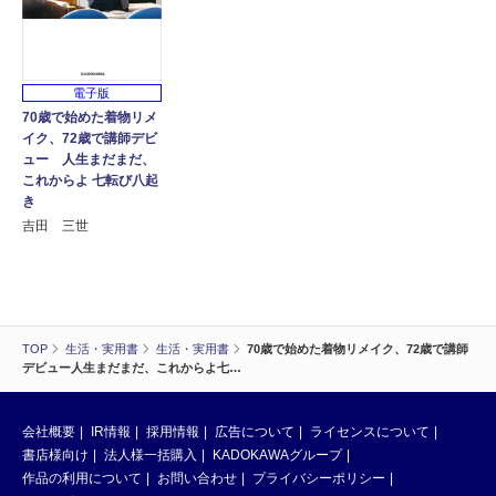
電子版
70歳で始めた着物リメ
イク、72歳で講師デビ
ュー 人生まだまだ、
これからよ 七転び八起
き
吉田 三世
TOP
生活・実用書
生活・実用書
70歳で始めた着物リメイク、72歳で講師
デビュー人生まだまだ、これからよ七…
会社概要
IR情報
採用情報
広告について
ライセンスについて
書店様向け
法人様一括購入
KADOKAWAグループ
作品の利用について
お問い合わせ
プライバシーポリシー