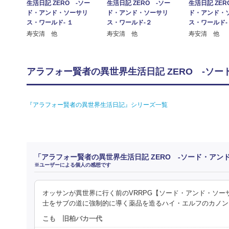
生活日記 ZERO -ソー
生活日記 ZERO -ソー
生活日記 ZER
ド・アンド・ソーサリ
ド・アンド・ソーサリ
ド・アンド・
ス・ワールド- １
ス・ワールド-２
ス・ワールド-
寿安清 他
寿安清 他
寿安清 他
アラフォー賢者の異世界生活日記 ZERO -ソー
『アラフォー賢者の異世界生活日記』シリーズ一覧
「アラフォー賢者の異世界生活日記 ZERO -ソード・アン
※ユーザーによる個人の感想です
オッサンが異世界に行く前のVRRPG【ソード・アンド・ソ
士をサブの道に強制的に導く薬品を造るハイ・エルフのカノン
こも 旧柏バカ一代