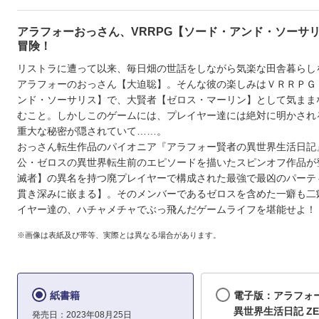
アラフォーおっさん、VRRPG【ソード・アンド・ソーサ
冒険！
リストラに遭って以来、毎日畑の世話をしながら気楽な田舎暮らし
アラフォーのおっさん【大迫聡】。そんな彼の楽しみはＶＲＲＰＧ
ンド・ソーサリス】で、大賢者【ゼロス・マーリン】として気まま
むこと。しかしこのゲームには、プレイヤー達には絶対に明かされ
重大な秘密が隠されていて……。
おっさん転生作品のパイオニア『アラフォー賢者の異世界生活日記
公・ゼロスの異世界転生前のエピソードを描いたスピンオフ作品が
滅者】の異名を持つ廃プレイヤーで構成された最強で最凶のパーテ
貫き深みに嵌まる】。そのメンバーであるゼロスを含めた一癖も二
イヤー達の、ハチャメチャでぶっ飛んだゲームライフを堪能せよ！
※画像は表紙及び帯等、実際とは異なる場合があります。
紙書籍
電子版：アラフォ
異世界生活日記 ZE
発売日：2023年08月25日