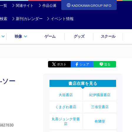
一覧
関連サイト
作品公募
KADOKAWA GROUP INFO
検索
新刊カレンダー
イベント情報
映像
ゲーム
グッズ
スクール
ポスト
シェア
送る
-ソー
書店在庫を見る
大垣書店
紀伊國屋書店
くまざわ書店
三省堂書店
丸善ジュンク堂書
有隣堂
店
6827630