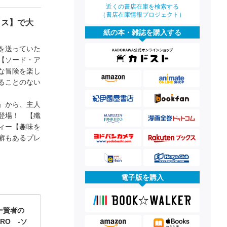
近くの書店在庫を検索する
（書店在庫情報プロジェクト）
リス】で大
紙の本・雑誌を購入する
を送っていた
【ソード・ア
な冒険を楽し
ることのない
』から、主人
登場！ 【殲
ィー【趣味を
癖もあるプレ
電子版を購入
ー賢者の
RO -ソ