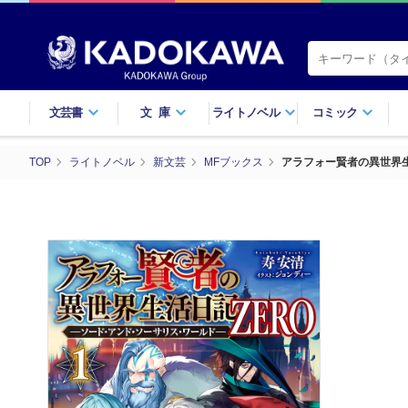
文芸書
文庫
ライトノベル
コミック
TOP
ライトノベル
新文芸
MFブックス
アラフォー賢者の異世界生