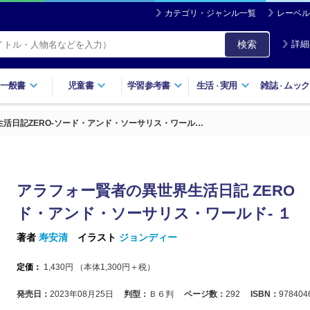
カテゴリ・ジャンル一覧
レーベル
検索
詳細
一般書
児童書
学習参考書
生活
実用
雑誌
ムック
・
・
活日記ZERO-ソード・アンド・ソーサリス・ワール…
アラフォー賢者の異世界生活日記 ZERO 
ド・アンド・ソーサリス・ワールド- １
著者
寿安清
イラスト
ジョンディー
定価：
1,430
円 （本体
1,300
円＋税）
発売日：
2023年08月25日
判型：
Ｂ６判
ページ数：
292
ISBN：
978404