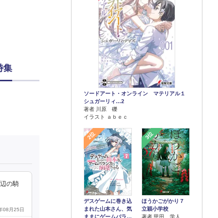
特集
ソードアート・オンライン マテリアル１
シュガーリィ…2
著者 川原 礫
イラスト ａｂｅｃ
2位
3位
の辺の騎
デスゲームに巻き込
ほうかごがかり７
まれた山本さん、気
立穎小学校
3年08月25日
ままにゲームバラ…
著者 甲田 学人