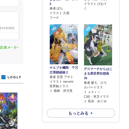
2
イラスト ぴおて
著者 ぽち
ぐ
イラスト 久賀
フーナ
4位
5位
3年12月28日
ヤエブキ機関 千万
デスマーチからはじ
丈塔踏破録２
まる異世界狂想曲
著者 安里 アサト
y
36
イラスト necomi
著者 愛七 ひろ
世界観イラス
カバーイラス
ト 尾崎 伊万里
ト ｓｈｒｉ
口絵・本文イラス
ト 長浜 めぐみ
もっとみる