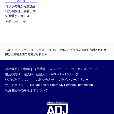
電子版
ゴリラの神から加護さ
れた令嬢は王立騎士団
で可愛がられる 4
神栖 みか 他
TOP
コミック
コミックス
FLOS COMIC
ゴリラの神から加護された令
嬢は王立騎士団で可愛がられる 4
会社概要
IR情報
採用情報
広告について
ライセンスについて
書店様向け
法人様一括購入
KADOKAWAグループ
作品の利用について
お問い合わせ
プライバシーポリシー
サイトポリシー
Do Not Sell or Share My Personal Information
利用者情報の外部送信について