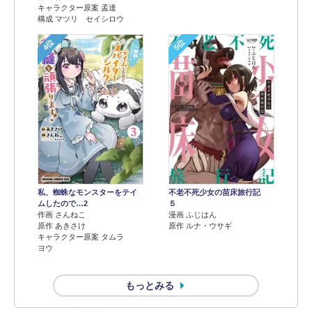
キャラクター原案 孟達
構成 マツリ セイシロウ
4位
5位
不老不死少女の苗床旅行記
私、蜘蛛なモンスターをテイ
５
ムしたので…2
漫画 ふじはん
作画 さんねこ
原作 ルナ・ウサギ
原作 あきさけ
キャラクター原案 タムラ
ヨウ
もっとみる