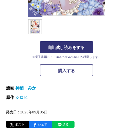
電子版
試し読みをする
※電子書籍ストアBOOK☆WALKERへ移動します。
購入する
漫画
神栖 みか
原作
シロヒ
発売日：
2023年09月05日
ポスト
シェア
送る