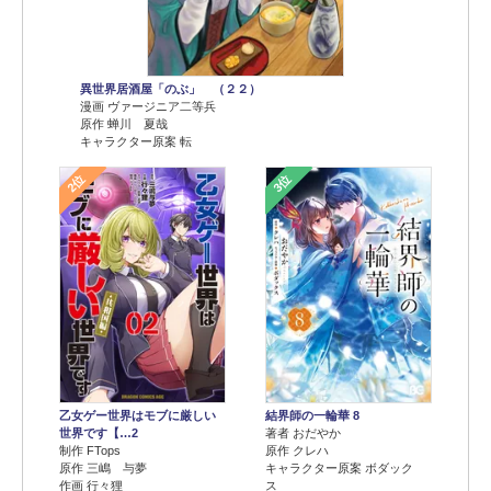
異世界居酒屋「のぶ」 （２２）
漫画 ヴァージニア二等兵
原作 蝉川 夏哉
キャラクター原案 転
2位
3位
乙女ゲー世界はモブに厳しい
結界師の一輪華 8
世界です【…2
著者 おだやか
制作 FTops
原作 クレハ
原作 三嶋 与夢
キャラクター原案 ボダック
作画 行々狸
ス