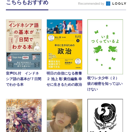
こちらもおすすめ
Recommended by
音声DL付 インドネ
明日の自信になる教養
呪ワレタ少年（２）
シア語の基本が７日間
２ 池上 彰 責任編集 幸
彼の秘密を知ってはい
でわかる本
せに生きるための政治
けない