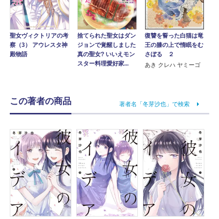
復讐を誓った白猫は竜
聖女ヴィクトリアの考
捨てられた聖女はダン
王の膝の上で惰眠をむ
察（3） アウレスタ神
ジョンで覚醒しました
さぼる ２
殿物語
真の聖女? いいえモン
スター料理愛好家...
あき クレハ ヤミーゴ
この著者の商品
著者名「冬芽沙也」で検索