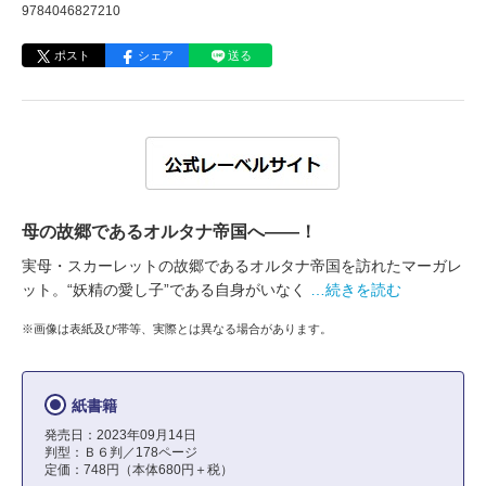
9784046827210
ポスト
シェア
送る
母の故郷であるオルタナ帝国へ――！
実母・スカーレットの故郷であるオルタナ帝国を訪れたマーガレ
ット。“妖精の愛し子”である自身がいなく
…続きを読む
※画像は表紙及び帯等、実際とは異なる場合があります。
紙書籍
発売日：2023年09月14日
判型：Ｂ６判／178ページ
定価：748円（本体680円＋税）