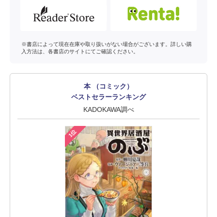
※書店によって現在在庫や取り扱いがない場合がございます。詳しい購
入方法は、各書店のサイトにてご確認ください。
本 （コミック）
ベストセラーランキング
KADOKAWA調べ
1位