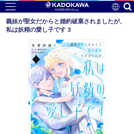
義妹が聖女だからと婚約破棄されましたが、
私は妖精の愛し子です 3