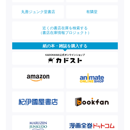
丸善ジュンク堂書店
有隣堂
近くの書店在庫を検索する
（書店在庫情報プロジェクト）
紙の本・雑誌を購入する