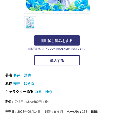
試し読みをする
※電子書籍ストアBOOK☆WALKERへ移動します。
購入する
著者
冬芽 沙也
原作
桜井 ゆきな
キャラクター原案
白谷 ゆう
定価：
748
円
（本体
680
円＋税）
発売日：
2023年09月14日
判型：
Ｂ６判
ページ数：
178
ISBN：