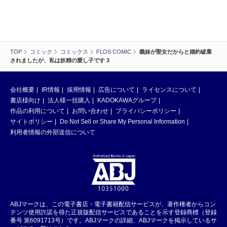
TOP
コミック
コミックス
FLOS COMIC
義妹が聖女だからと婚約破棄
されましたが、私は妖精の愛し子です 3
会社概要
IR情報
採用情報
広告について
ライセンスについて
書店様向け
法人様一括購入
KADOKAWAグループ
作品の利用について
お問い合わせ
プライバシーポリシー
サイトポリシー
Do Not Sell or Share My Personal Information
利用者情報の外部送信について
ABJマークは、この電子書店・電子書籍配信サービスが、著作権者からコン
テンツ使用許諾を得た正規版配信サービスであることを示す登録商標（登録
番号 第6091713号）です。ABJマークの詳細、ABJマークを掲示しているサ