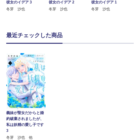
彼女のイデア 3
彼女のイデア 2
彼女のイデア 1
冬芽 沙也
冬芽 沙也
冬芽 沙也
最近チェックした商品
義妹が聖女だからと婚
約破棄されましたが、
私は妖精の愛し子です
3
冬芽 沙也 他