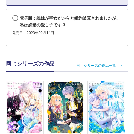
電子版：義妹が聖女だからと婚約破棄されましたが、
私は妖精の愛し子です 3
発売日：2023年09月14日
同じシリーズの作品
同じシリーズの作品一覧