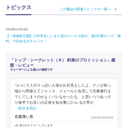
トピックス
この書誌の関連トピックス一覧へ
2024年11月13日
【一挙無料公開】小中学生にいま人気のスパイ小説が、既刊7冊すべて「無
料」で読める大チャンス！
「トップ・シークレット（６） 約束のプロミッション」感
想・レビュー
※ユーザーによる個人の感想です
ついにラスボスっぽい人達がお目見えしたよ。ナノが初っ
端から間違えてジャック、イェールと合流して任務遂行ま
でしてしまうのがよくバレなかったな、と思いつつあっさ
り後半でお互いの正体を知る事に(バレるの早か
…続きを読む
色素薄い系
2024年02月19日
5
人がナイス！しています