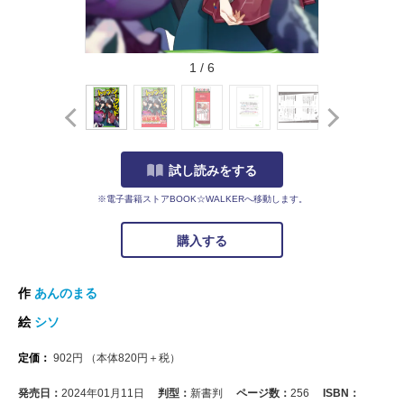
1
/
6
試し読みをする
※電子書籍ストアBOOK☆WALKERへ移動します。
購入する
作
あんのまる
絵
シソ
定価：
902
円
（本体
820
円＋税）
発売日：
2024年01月11日
判型：
新書判
ページ数：
256
ISBN：