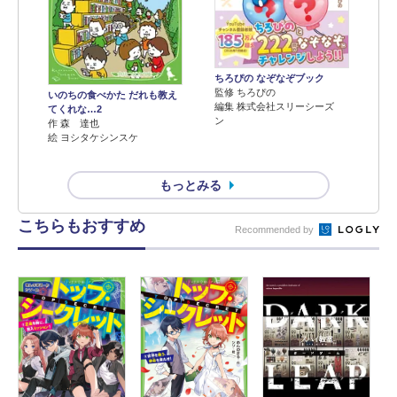
ちろぴの なぞなぞブック
監修 ちろぴの
いのちの食べかた だれも教え
編集 株式会社スリーシーズ
てくれな…2
ン
作 森 達也
絵 ヨシタケシンスケ
もっとみる
こちらもおすすめ
Recommended by