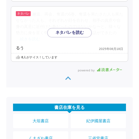
邂逅、再会、奪還の6巻。奪還を果たさた人も果た
せなかった人も、それぞれが顔を合わせ、相手の真意や自
身の真意に近付けた巻だったのではないかな〜と。様々な
勢力に身を置く中心人物が一同に介し、会話ができたの
…続きを読む
るう
2025年08月18日
0
人がナイス！しています
powered by
書店在庫を見る
大垣書店
紀伊國屋書店
くまざわ書店
三省堂書店