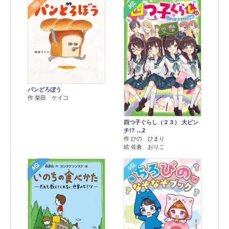
2位
3位
パンどろぼう
作 柴田 ケイコ
四つ子ぐらし（２３） 大ピン
チ!? …2
作 ひの ひまり
絵 佐倉 おりこ
4位
5位