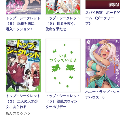
スパイ教室 ボードゲ
ーム 《ダークリー
トップ・シークレット
トップ・シークレット
プ》
（８） 正義を胸に、
（９） 世界を救う、
潜入ミッション！
使命を果たせ！
ハニートラップ・シェ
トップ・シークレット
トップ・シークレット
アハウス 6
（２） 二人の天才少
（５） 混乱のウィン
女、あらわる
ターホリデー
あんのまる シソ