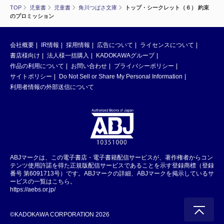
TOP
児童書
児童書
角川つばさ文庫
トップ・シークレット（６） 約束
のプロミッション
会社概要
IR情報
採用情報
広告について
ライセンスについて
書店様向け
法人様一括購入
KADOKAWAグループ
作品の利用について
お問い合わせ
プライバシーポリシー
サイトポリシー
Do Not Sell or Share My Personal Information
利用者情報の外部送信について
ABJマークは、この電子書店・電子書籍配信サービスが、著作権者からコン
テンツ使用許諾を得た正規版配信サービスであることを示す登録商標（登録
番号 第6091713号）です。ABJマークの詳細、ABJマークを掲示しているサ
ービスの一覧はこちら。
https://aebs.or.jp/
©KADOKAWA CORPORATION 2026