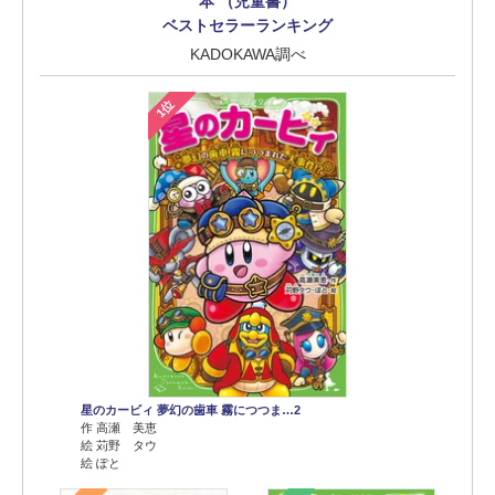
本 （児童書）
ベストセラーランキング
KADOKAWA調べ
1位
星のカービィ 夢幻の歯車 霧につつま…2
作 高瀬 美恵
絵 苅野 タウ
絵 ぽと