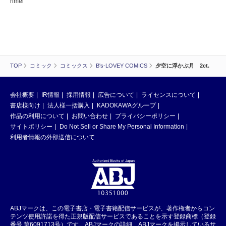
rimei
TOP
コミック
コミックス
B's-LOVEY COMICS
夕空に浮かぶ月 2ct.
会社概要
IR情報
採用情報
広告について
ライセンスについて
書店様向け
法人様一括購入
KADOKAWAグループ
作品の利用について
お問い合わせ
プライバシーポリシー
サイトポリシー
Do Not Sell or Share My Personal Information
利用者情報の外部送信について
ABJマークは、この電子書店・電子書籍配信サービスが、著作権者からコン
テンツ使用許諾を得た正規版配信サービスであることを示す登録商標（登録
番号 第6091713号）です。ABJマークの詳細、ABJマークを掲示しているサ