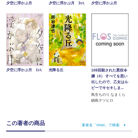
夕空に浮かぶ月 3ct.
夕空に浮かぶ月
夕空に浮かぶ月
夕空に浮かぶ月 1ct.
光降る丘
108回殺された悪役令
嬢（4） すべてを思い
出したので、乙女はル
ビーでキセキしま...
鳥生ちのり なまくら
鍋島テツヒロ
この著者の商品
著者名「rimei」で検索