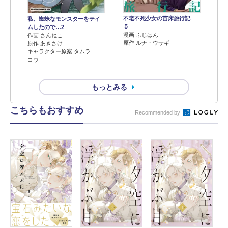
不老不死少女の苗床旅行記
私、蜘蛛なモンスターをテイ
５
ムしたので…2
漫画 ふじはん
作画 さんねこ
原作 ルナ・ウサギ
原作 あきさけ
キャラクター原案 タムラ
ヨウ
もっとみる
こちらもおすすめ
Recommended by