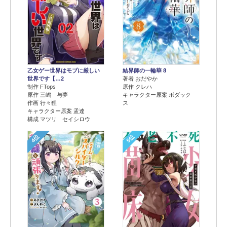
乙女ゲー世界はモブに厳しい
結界師の一輪華 8
世界です【…2
著者 おだやか
制作 FTops
原作 クレハ
原作 三嶋 与夢
キャラクター原案 ボダック
作画 行々狸
ス
キャラクター原案 孟達
構成 マツリ セイシロウ
4位
5位