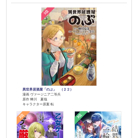
1位
異世界居酒屋「のぶ」 （２２）
漫画 ヴァージニア二等兵
原作 蝉川 夏哉
キャラクター原案 転
2位
3位