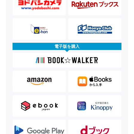
電子版を購入