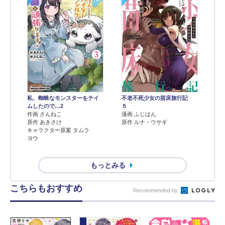
不老不死少女の苗床旅行記
私、蜘蛛なモンスターをテイ
５
ムしたので…2
漫画 ふじはん
作画 さんねこ
原作 ルナ・ウサギ
原作 あきさけ
キャラクター原案 タムラ
ヨウ
もっとみる
こちらもおすすめ
Recommended by