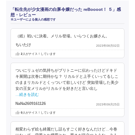
「転生先が少女漫画の白豚令嬢だった reBoooot！ ５」感
想・レビュー
※ユーザーによる個人の感想です
（紙）戦いに決着。メリル登場。いらつくお嬢さん。
ちいたけ
2023年08月02日
2
人がナイス！しています
ついにリュゼの気持ちがブリトニーに伝わったけどドキド
キ展開は次巻に期待かな？ リカルドと上手くいってるしこ
のままリカルドとくっついて欲しいけど 突如登場した美少
女の王女メリルがリカルドを好きだと言い出し
…続きを読む
NaNa2609161126
2023年09月25日
0
人がナイス！しています
相変わらず絵も綺麗だし話もすごく好きなんだけど…今巻