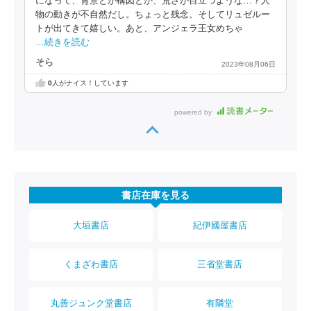
になって、背景とか構図とか、荒さが目立つような…？人
物の動きが不自然だし。ちょっと残念。そしてリュゼルー
トが出てきて嬉しい。あと、アンジェラ王女めちゃ
…続きを読む
そら
2023年08月06日
0
人がナイス！しています
powered by
書店在庫を見る
大垣書店
紀伊國屋書店
くまざわ書店
三省堂書店
丸善ジュンク堂書店
有隣堂