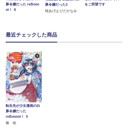
豚令嬢だった reBooo
をご所望です
豚令嬢だった2
ot！ ６
桜あげは ひだかなみ
最近チェックした商品
転生先が少女漫画の白
豚令嬢だった
reBoooot！ ５
條 他