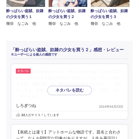
酔っぱらい盗賊、奴隷
酔っぱらい盗賊、奴隷
酔っぱらい盗賊、奴隷
の少女を買う１
の少女を買う２
の少女を買う３
幾弥 なごみ 他
幾弥 なごみ 他
幾弥 なごみ 他
「酔っぱらい盗賊、奴隷の少女を買う２」感想・レビュー
※ユーザーによる個人の感想です
読み進めるうちに、色んな分からないことが出て
きた。ジーナも含めた生活がこれからどうなっていくのか
も含め、3巻が楽しみ。噂では6月に発売らしいが…。それ
にしても、壮絶な過去を経験して来たのにティアナ、良い
…続きを読む
しろぎつね
2024年04月23日
22
人がナイス！しています
【表紙とは違う】アットホームな物語です。題名と合わさ
って、なんかR指定な印象がありますが、人生を再設計し