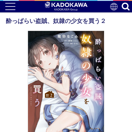
酔っぱらい盗賊、奴隷の少女を買う２