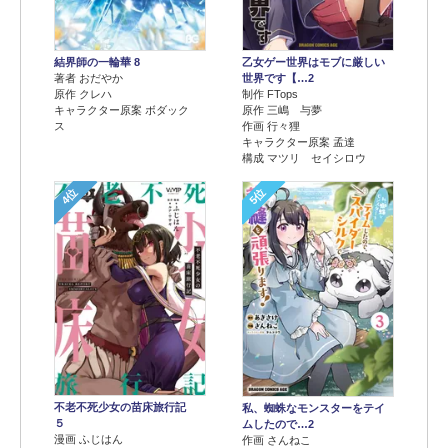
結界師の一輪華 8
乙女ゲー世界はモブに厳しい
著者 おだやか
世界です【…2
原作 クレハ
制作 FTops
キャラクター原案 ボダック
原作 三嶋 与夢
ス
作画 行々狸
キャラクター原案 孟達
構成 マツリ セイシロウ
4位
5位
不老不死少女の苗床旅行記
私、蜘蛛なモンスターをテイ
５
ムしたので…2
漫画 ふじはん
作画 さんねこ