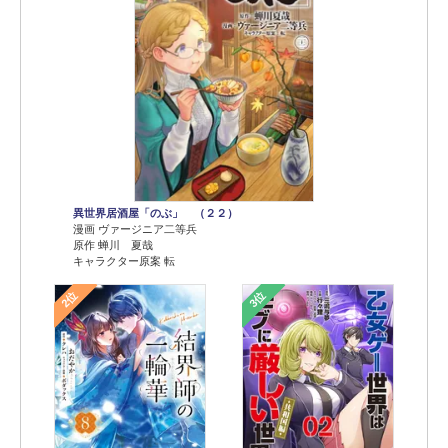
異世界居酒屋「のぶ」 （２２）
漫画 ヴァージニア二等兵
原作 蝉川 夏哉
キャラクター原案 転
2位
3位