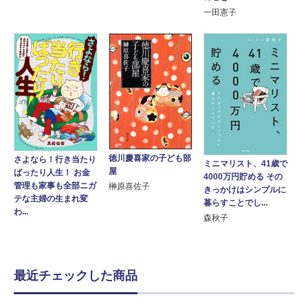
一田憲子
徳川慶喜家の子ども部
さよなら！行き当たり
ミニマリスト、41歳で
屋
ばったり人生！ お金
4000万円貯める その
管理も家事も全部ニガ
榊原喜佐子
きっかけはシンプルに
テな主婦の生まれ変
暮らすことでし...
わ...
森秋子
最近チェックした商品