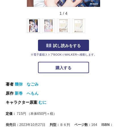
1
/
4
試し読みをする
※電子書籍ストアBOOK☆WALKERへ移動します。
購入する
著者
幾弥 なごみ
原作
新巻 へもん
キャラクター原案
むに
定価：
715
円
（本体
650
円＋税）
発売日：
2023年10月27日
判型：
Ｂ６判
ページ数：
164
ISBN：