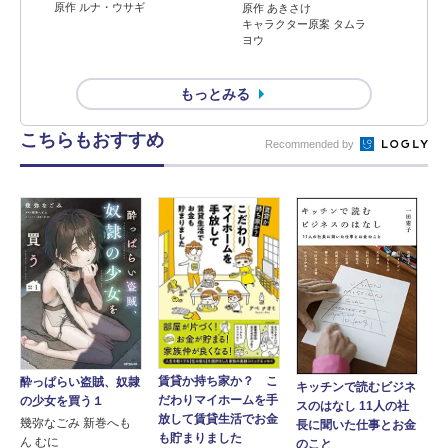
原作 ルナ・ウサギ
原作 あきさけ
キャラクター原案 タムラ
ヨウ
もっとみる
こちらもおすすめ
Recommended by
賃貸か持ち家か？ こ
酔っぱらい盗賊、奴隷
キッチンで読むビジネ
だわりマイホームを手
の少女を買う１
スのはなし 11人の社
放して賃貸生活でお金
幾弥なごみ 新巻へも
長に聞いた仕事とお金
も貯まりました
ん むに
のこと