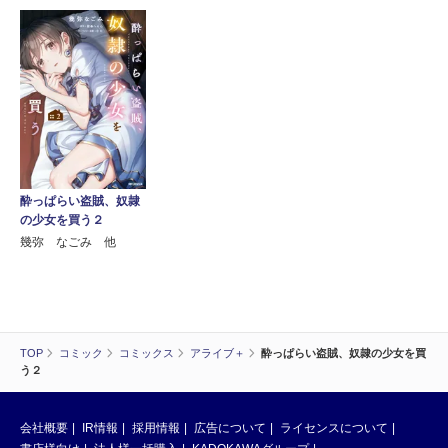
酔っぱらい盗賊、奴隷
の少女を買う２
幾弥 なごみ 他
TOP
コミック
コミックス
アライブ＋
酔っぱらい盗賊、奴隷の少女を買
う２
会社概要
IR情報
採用情報
広告について
ライセンスについて