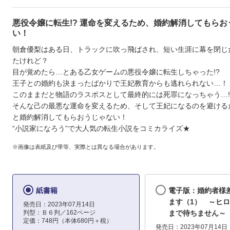
悪役令嬢に転生!? 運命を変えるため、婚約解消してもらお
い！
朝倉優梨はある日、トラックに吹っ飛ばされ、短い生涯に幕を閉じ
たけれど？
目が覚めたら…とある乙女ゲームの悪役令嬢に転生しちゃった!?
王子との婚約も決まったばかりで王妃教育からも逃れられない…！
このままだと物語のラスボスとして最終的には死罪になっちゃう…!
そんな己の最悪な運命を変えるため、そして王妃になるのを避ける
と婚約解消してもらおうじゃない！
“小説家になろう”で大人気の転生小説をコミカライズ★
※画像は表紙及び帯等、実際とは異なる場合があります。
紙書籍
電子版：婚約者様
ます（1） ～ヒ
発売日：2023年07月14日
判型：Ｂ６判／162ページ
まで待ちません～
定価：748円（本体680円＋税）
発売日：2023年07月14日