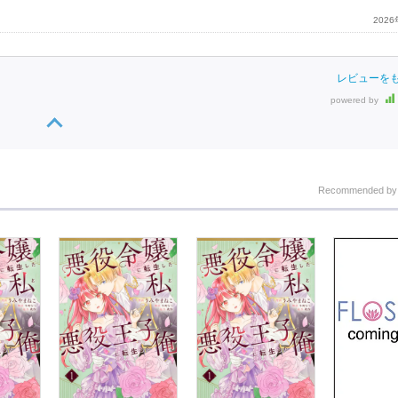
202
レビューを
powered by
Recommended b