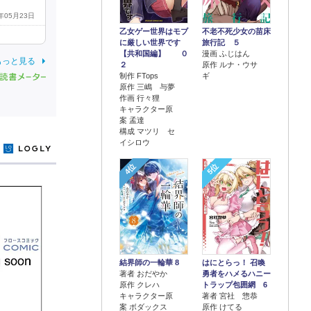
6年05月23日
乙女ゲー世界はモブ
不老不死少女の苗床
に厳しい世界です
旅行記 ５
【共和国編】 ０
漫画 ふじはん
もっと見る
２
原作 ルナ・ウサ
制作 FTops
ギ
原作 三嶋 与夢
作画 行々狸
キャラクター原
案 孟達
構成 マツリ セ
イシロウ
y
4位
5位
結界師の一輪華 8
はにとらっ！ 召喚
著者 おだやか
勇者をハメるハニー
原作 クレハ
トラップ包囲網 6
キャラクター原
著者 宮社 惣恭
案 ボダックス
原作 けてる