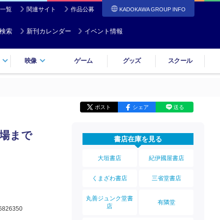
一覧
関連サイト
作品公募
KADOKAWA GROUP INFO
検索
新刊カレンダー
イベント情報
映像
ゲーム
グッズ
スクール
ポスト
シェア
送る
登場まで
書店在庫を見る
大垣書店
紀伊國屋書店
くまざわ書店
三省堂書店
丸善ジュンク堂書
有隣堂
店
6826350