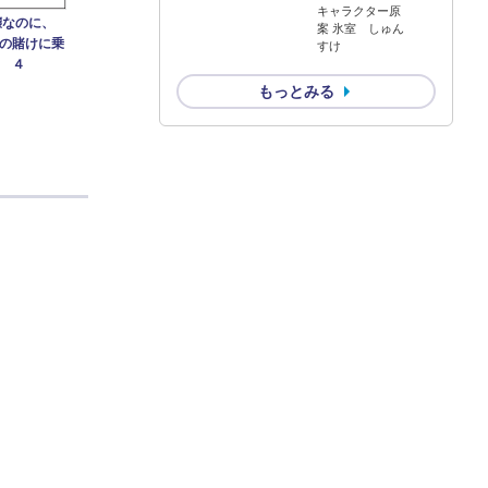
キャラクター原
嬢なのに、
案 氷室 しゅん
の賭けに乗
すけ
 ４
もっとみる