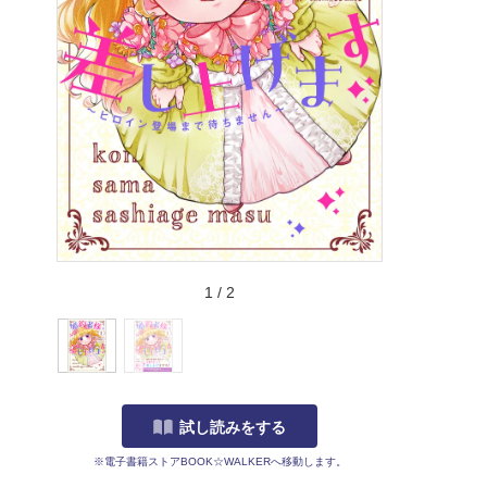
1
/
2
試し読みをする
※電子書籍ストアBOOK☆WALKERへ移動します。