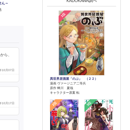
KADOKAWA調べ
せん～
他
1位
れから、
4年10月07日
異世界居酒屋「のぶ」 （２２）
漫画 ヴァージニア二等兵
原作 蝉川 夏哉
キャラクター原案 転
2位
3位
3年10月17日