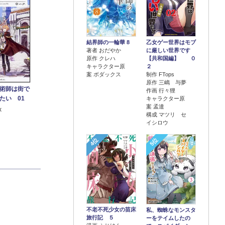
結界師の一輪華 8
乙女ゲー世界はモブ
著者 おだやか
に厳しい世界です
原作 クレハ
【共和国編】 ０
キャラクター原
２
案 ボダックス
制作 FTops
原作 三嶋 与夢
術師は街で
作画 行々狸
たい 01
キャラクター原
案 孟達
x
構成 マツリ セ
イシロウ
4位
5位
不老不死少女の苗床
私、蜘蛛なモンスタ
旅行記 ５
ーをテイムしたの