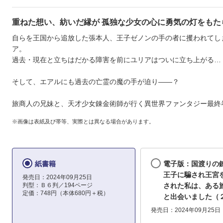
重ねた想い、紡いだ縁が 孤独な少女の心に勇気の灯をもた
自らを王国から追放した張本人、王子ゼノンの手の者に攫われてし
ア。
過去・現在と立ちはだかる障害を前にユリアはついに立ち上がる…
そして、エアルにも過去の亡霊の魔の手が迫り――？
旅商人の兄妹と、天才少女錬金術師が行く異世界ファンタジー最終
※画像は表紙及び帯等、実際とは異なる場合があります。
紙書籍
電子版：国渡りの
王子に騙され王宮
発売日：2024年09月25日
判型：Ｂ６判／194ページ
された私は、ある
定価：748円（本体680円＋税）
と出会いました（
発売日：2024年09月25日