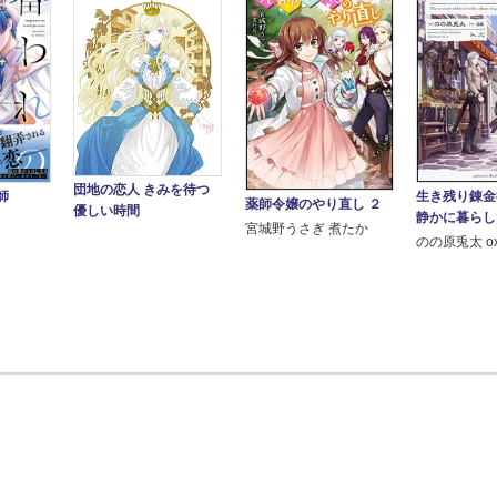
団地の恋人 きみを待つ
師
生き残り錬金
薬師令嬢のやり直し ２
優しい時間
静かに暮らし
宮城野うさぎ 煮たか
のの原兎太 o