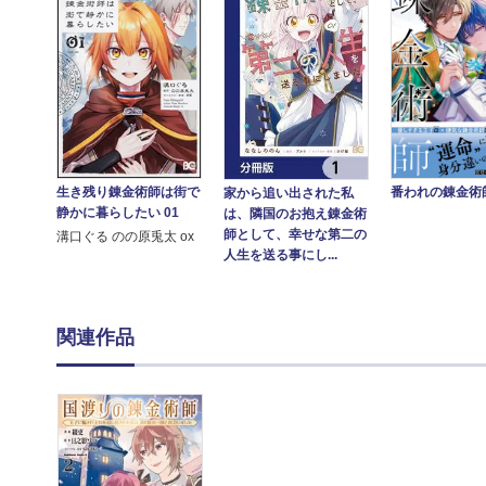
番われの錬金術
生き残り錬金術師は街で
家から追い出された私
静かに暮らしたい 01
は、隣国のお抱え錬金術
師として、幸せな第二の
溝口ぐる のの原兎太 ox
人生を送る事にし...
関連作品