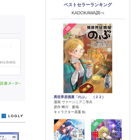
ベストセラーランキング
KADOKAWA調べ
1位
の話を差
5年01月08日
異世界居酒屋「のぶ」 （２２）
漫画 ヴァージニア二等兵
原作 蝉川 夏哉
キャラクター原案 転
y
2位
3位