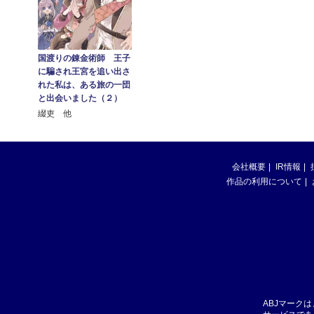
国渡りの錬金術師 王子
に騙され王宮を追い出さ
れた私は、ある旅の一団
と出会いました（２）
綴吏 他
会社概要
IR情報
作品の利用について
ABJマーク