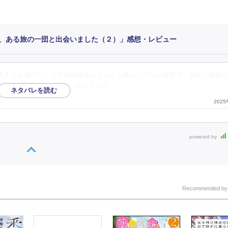
、ある旅の一団と出会いました（２）」感想・レビュー
 主人公を虐げてた王子の後始末がちゃんと終わってない状態で、団長の家族
たなら、団長の話はなし
…続きを読む
202
powered by
Recommended b