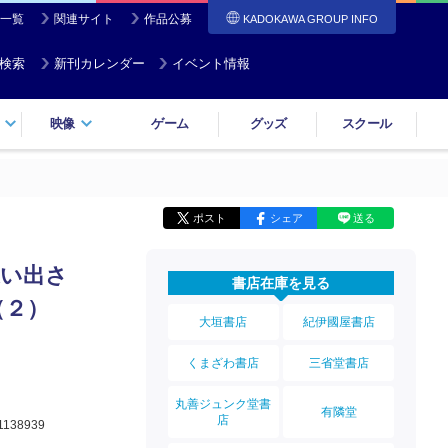
一覧
関連サイト
作品公募
KADOKAWA GROUP INFO
検索
新刊カレンダー
イベント情報
映像
ゲーム
グッズ
スクール
ポスト
シェア
送る
追い出さ
書店在庫を見る
（２）
大垣書店
紀伊國屋書店
くまざわ書店
三省堂書店
丸善ジュンク堂書
有隣堂
店
1138939