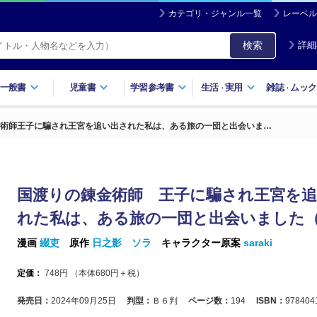
カテゴリ・ジャンル一覧
レーベル
検索
詳細
一般書
児童書
学習参考書
生活
実用
雑誌
ムック
・
・
術師王子に騙され王宮を追い出された私は、ある旅の一団と出会いま…
国渡りの錬金術師 王子に騙され王宮を
れた私は、ある旅の一団と出会いました
漫画
綴吏
原作
日之影 ソラ
キャラクター原案
saraki
定価：
748
円 （本体
680
円＋税）
発売日：
2024年09月25日
判型：
Ｂ６判
ページ数：
194
ISBN：
978404