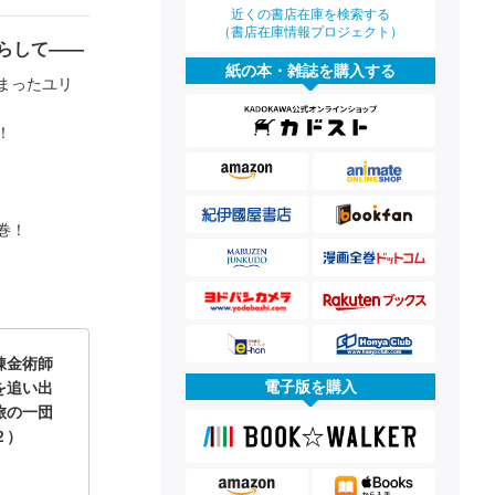
近くの書店在庫を検索する
（書店在庫情報プロジェクト）
らして――
紙の本・雑誌を購入する
まったユリ
！
巻！
錬金術師
電子版を購入
を追い出
旅の一団
２）