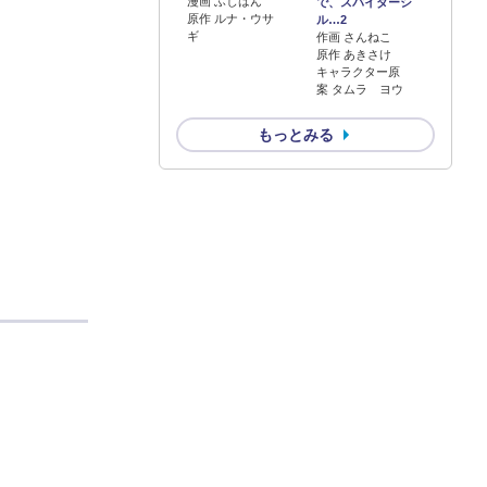
漫画 ふじはん
で、スパイダーシ
原作 ルナ・ウサ
ル…2
ギ
作画 さんねこ
原作 あきさけ
キャラクター原
案 タムラ ヨウ
もっとみる