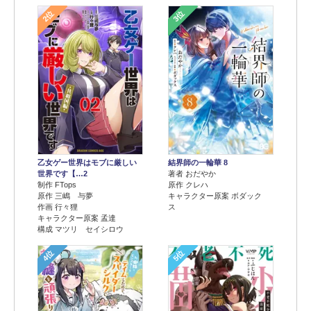
2位
3位
乙女ゲー世界はモブに厳しい
結界師の一輪華 8
世界です【…2
著者 おだやか
制作 FTops
原作 クレハ
原作 三嶋 与夢
キャラクター原案 ボダック
作画 行々狸
ス
キャラクター原案 孟達
構成 マツリ セイシロウ
4位
5位