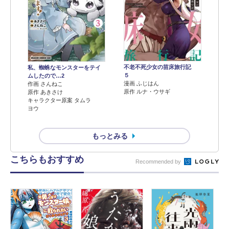
不老不死少女の苗床旅行記
私、蜘蛛なモンスターをテイ
５
ムしたので…2
漫画 ふじはん
作画 さんねこ
原作 ルナ・ウサギ
原作 あきさけ
キャラクター原案 タムラ
ヨウ
もっとみる
こちらもおすすめ
Recommended by