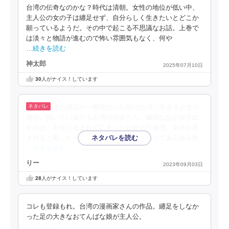
台湾の伝奇なのかな？時代は清朝。女性の地位が低い中、
主人公の女の子は纏足せず、自分らしく生きたいとどこか
願っているようだ。その中で起こる不思議なお話。上巻で
は淡々と物語が進むので怖い雰囲気もなく、何や
…続きを読む
神太郎
2025年07月10日
30
人がナイス！しています
まだ纏足が一般的だった頃の台湾に生きる少女の
物語。描いているのも台湾の作家さん。繊細な絵が描き出
すのは、女性に生まれてしまったが故の不条理。女子が産
まれると殺したり、産まれる前に男子を願ってあらゆる祈
…続きを読む
りー
2023年09月03日
28
人がナイス！しています
コレも登録もれ。台湾の漫画家さんの作品。纏足をしなか
った足の大きなおてんばな娘が主人公。