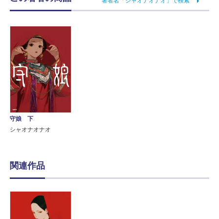
著者名「シャオナオナオ」で検索
守娘 下
シャオナオナオ
関連作品