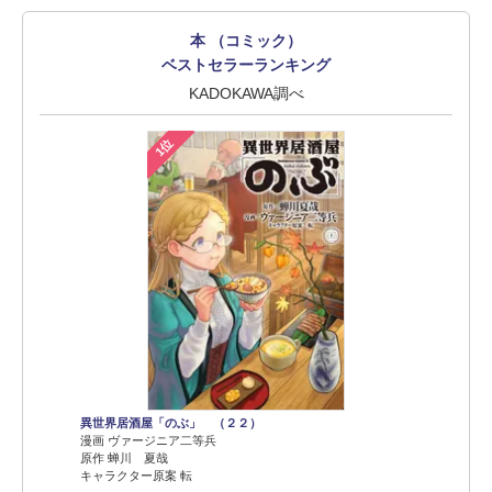
本 （コミック）
ベストセラーランキング
KADOKAWA調べ
1位
異世界居酒屋「のぶ」 （２２）
漫画 ヴァージニア二等兵
原作 蝉川 夏哉
キャラクター原案 転