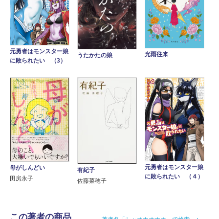
元勇者はモンスター娘
光雨往来
うたかたの娘
に敗られたい （3）
元勇者はモンスター娘
母がしんどい
有紀子
に敗られたい （４）
田房永子
佐藤菜穂子
この著者の商品