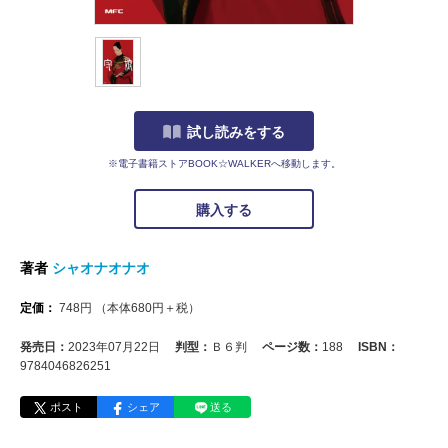
試し読みをする
※電子書籍ストアBOOK☆WALKERへ移動します。
購入する
著者
シャオナオナオ
定価：
748
円
（本体
680
円＋税）
発売日：
2023年07月22日
判型：
Ｂ６判
ページ数：
188
ISBN：
9784046826251
ポスト
シェア
送る