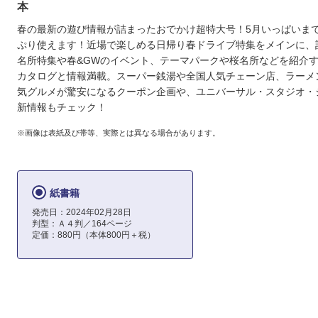
本
春の最新の遊び情報が詰まったおでかけ超特大号！5月いっぱいまで
ぷり使えます！近場で楽しめる日帰り春ドライブ特集をメインに、
名所特集や春&GWのイベント、テーマパークや桜名所などを紹介
カタログと情報満載。スーパー銭湯や全国人気チェーン店、ラーメ
気グルメが驚安になるクーポン企画や、ユニバーサル・スタジオ・
新情報もチェック！
※画像は表紙及び帯等、実際とは異なる場合があります。
紙書籍
発売日：2024年02月28日
判型：Ａ４判／164ページ
定価：880円（本体800円＋税）