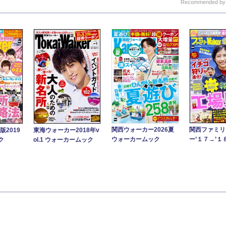
Recommended b
関西ファミリ
関西ウォーカー2026夏
東海ウォーカー2018年v
版2019
ー’１７→’１
ウォーカームック
ol.1 ウォーカームック
ク