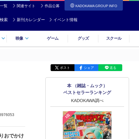
一覧
関連サイト
作品公募
KADOKAWA GROUP INFO
検索
新刊カレンダー
イベント情報
映像
ゲーム
グッズ
スクール
ポスト
シェア
送る
本 （雑誌・ムック）
ベストセラーランキング
KADOKAWA調べ
1位
8976053
帰りおでかけ