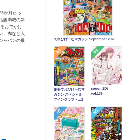
3か月たっ
話題満載の新
するおでかけ
ン、肉など人
てれびげーむマガジン September 2026
ジャパンの最
2位
3位
spoon.2Di
別冊てれびげーむマ
vol.136
ガジン スペシャル
マインクラフト…2
4位
5位