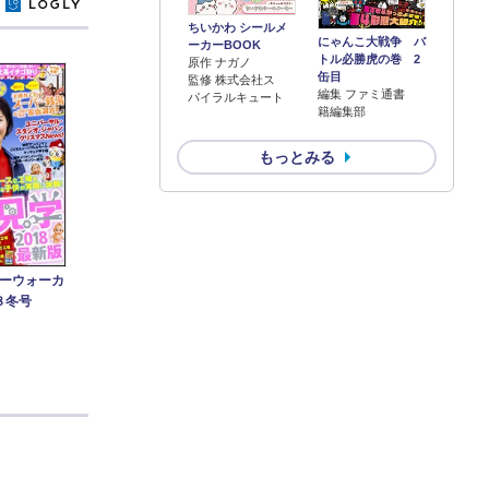
y
ちいかわ シールメ
にゃんこ大戦争 バ
ーカーBOOK
トル必勝虎の巻 2
原作 ナガノ
缶目
監修 株式会社ス
編集 ファミ通書
パイラルキュート
籍編集部
もっとみる
ーウォーカ
８冬号