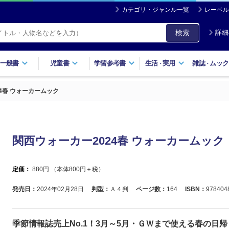
カテゴリ・ジャンル一覧
レーベル
検索
詳細
一般書
児童書
学習参考書
生活
実用
雑誌
ムック
・
・
4春 ウォーカームック
関西ウォーカー2024春 ウォーカームック
定価：
880
円 （本体
800
円＋税）
発売日：
2024年02月28日
判型：
Ａ４判
ページ数：
164
ISBN：
978404
季節情報誌売上No.1！3月～5月・ＧＷまで使える春の日