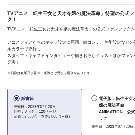
TVアニメ「転生王女と天才令嬢の魔法革命」待望の公式フ
ク！
TVアニメ「転生王女と天才令嬢の魔法革命」の公式ファンブック
アニスフィアたちのキャラ設定に原画、絵コンテ、美術設定などの
ルカラーで収録し、
スタッフ・キャストインタビューや描きおろしイラストほかファン
充実！
※画像は表紙及び帯等、実際とは異なる場合があります。
紙書籍
電子版：転生王女
嬢の魔法革命
発売日：2023年07月20日
判型：Ａ４判／120ページ
ANIMATION 
定価：2,860円（本体2,600円＋税）
ック
発売日：2023年07月20日