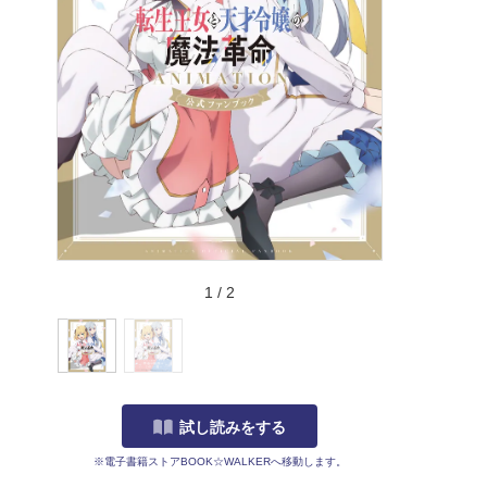
1
/
2
試し読みをする
※電子書籍ストアBOOK☆WALKERへ移動します。