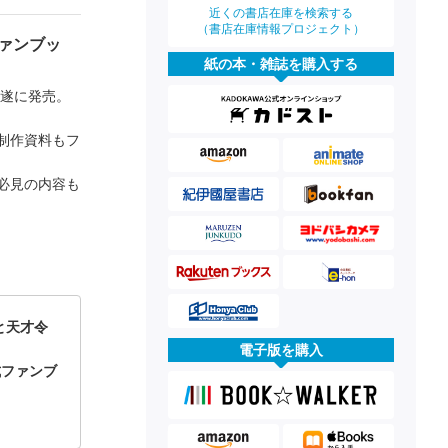
近くの書店在庫を検索する
（書店在庫情報プロジェクト）
ァンブッ
紙の本・雑誌を購入する
が遂に発売。
制作資料もフ
必見の内容も
と天才令
電子版を購入
公式ファンブ