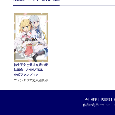
転生王女と天才令嬢の魔
法革命 ANIMATION
公式ファンブック
ファンタジア文庫編集部
会社概要
IR情報
作品の利用について