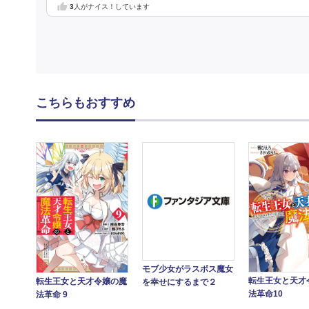
3
人がナイス！しています
こちらもおすすめ
モブ少女がラスボス魔女
転生王女と天才
転生王女と天才令嬢の魔
を幸せにするまで２
法革命10
法革命 9