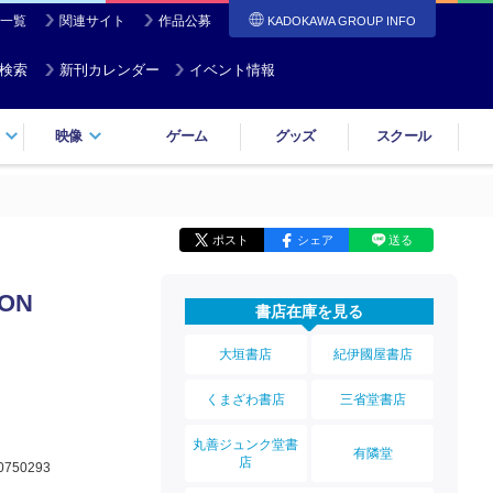
一覧
関連サイト
作品公募
KADOKAWA GROUP INFO
検索
新刊カレンダー
イベント情報
映像
ゲーム
グッズ
スクール
ポスト
シェア
送る
ION
書店在庫を見る
大垣書店
紀伊國屋書店
くまざわ書店
三省堂書店
丸善ジュンク堂書
有隣堂
店
0750293