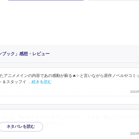
ァンブック」感想・レビュー
たアニメメインの内容であの感動が蘇る🔥✨と言いながら原作ノベルやコミ
ト＆スタッフイ
…続きを読む
202
てました。 既に付き合っているアニスとユフィ、付き合う前はアニスの方が
グイ来るようになって
…続きを読む
202