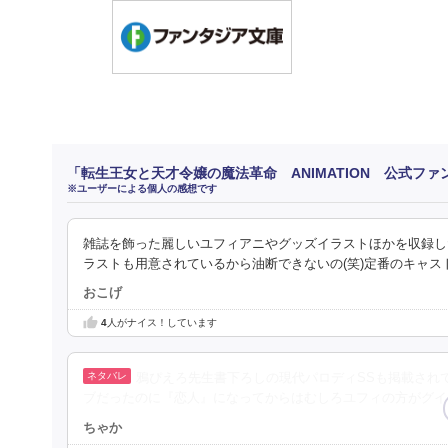
「転生王女と天才令嬢の魔法革命 ANIMATION 公式フ
※ユーザーによる個人の感想です
雑誌を飾った麗しいユフィアニやグッズイラストほかを収録し
ラストも用意されているから油断できないの(笑)定番のキャス
おこげ
4
人がナイス！しています
鴉ぴえろ先生書下ろしの現代パロディSSも掲載され
ブだったのに『恋人』になってからはむしろユフィの方がグイ
ちゃか