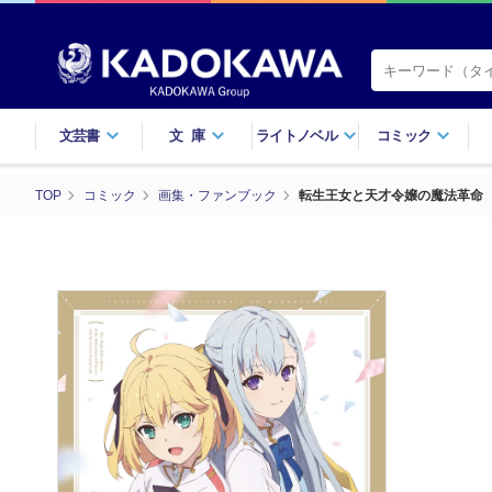
文芸書
文庫
ライトノベル
コミック
TOP
コミック
画集・ファンブック
転生王女と天才令嬢の魔法革命 A