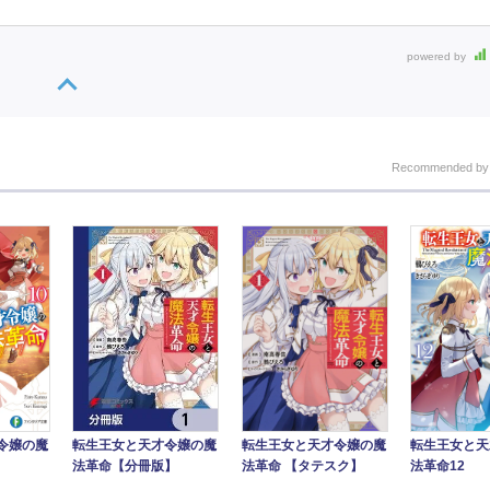
powered by
Recommended b
令嬢の魔
転生王女と天才令嬢の魔
転生王女と天
転生王女と天才令嬢の魔
法革命 【タテスク】
法革命12
法革命【分冊版】