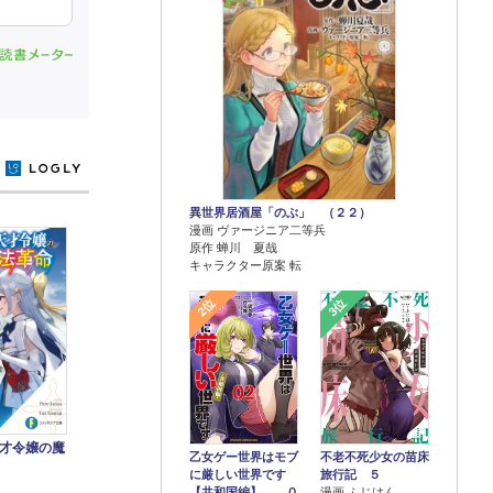
y
異世界居酒屋「のぶ」 （２２）
漫画 ヴァージニア二等兵
原作 蝉川 夏哉
キャラクター原案 転
2位
3位
才令嬢の魔
乙女ゲー世界はモブ
不老不死少女の苗床
に厳しい世界です
旅行記 ５
【共和国編】 ０
漫画 ふじはん