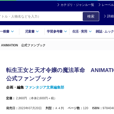
カテゴリ・ジャンル一覧
レーベル
検索
詳細
一般書
児童書
学習参考書
生活
実用
雑誌
ムック
・
・
NIMATION 公式ファンブック
転生王女と天才令嬢の魔法革命 ANIMAT
公式ファンブック
企画・編集
ファンタジア文庫編集部
定価：
2,860
円 （本体
2,600
円＋税）
発売日：
2023年07月20日
判型：
Ａ４判
ページ数：
120
ISBN：
978404