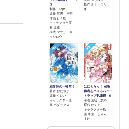
２
原作 ルナ・ウサ
制作 FTops
ギ
原作 三嶋 与夢
作画 行々狸
キャラクター原
案 孟達
構成 マツリ セ
イシロウ
4位
5位
結界師の一輪華 8
はにとらっ！ 召喚
著者 おだやか
勇者をハメるハニー
原作 クレハ
トラップ包囲網 6
キャラクター原
著者 宮社 惣恭
案 ボダックス
原作 けてる
キャラクター原
案 氷室 しゅん
すけ