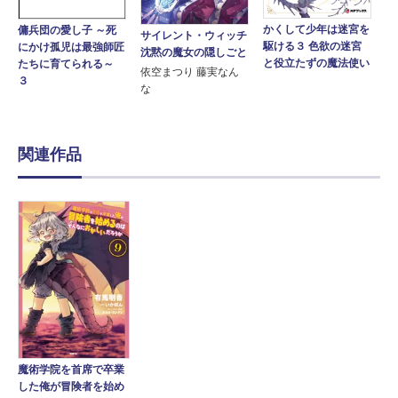
かくして少年は迷宮を
傭兵団の愛し子 ～死
サイレント・ウィッチ
駆ける３ 色欲の迷宮
にかけ孤児は最強師匠
沈黙の魔女の隠しごと
と役立たずの魔法使い
たちに育てられる～
依空まつり 藤実なん
３
な
関連作品
魔術学院を首席で卒業
した俺が冒険者を始め