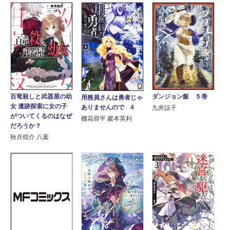
百竜殺しと武器屋の幼
ダンジョン飯 ５巻
用務員さんは勇者じゃ
女 遺跡探索に女の子
ありませんので 4
九井諒子
がついてくるのはなぜ
棚花尋平 巖本英利
だろうか？
秋月煌介 八葉