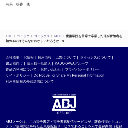
有馬 明香 他
TOP
コミック
コミックス
MFC
魔術学院を首席で卒業した俺が冒険者を
始めるのはそんなにおかしいだろうか 9
会社概要
IR情報
採用情報
広告について
ライセンスについて
書店様向け
法人様一括購入
KADOKAWAグループ
作品の利用について
お問い合わせ
プライバシーポリシー
サイトポリシー
Do Not Sell or Share My Personal Information
利用者情報の外部送信について
ABJマークは、この電子書店・電子書籍配信サービスが、著作権者からコン
テンツ使用許諾を得た正規版配信サービスであることを示す登録商標（登録