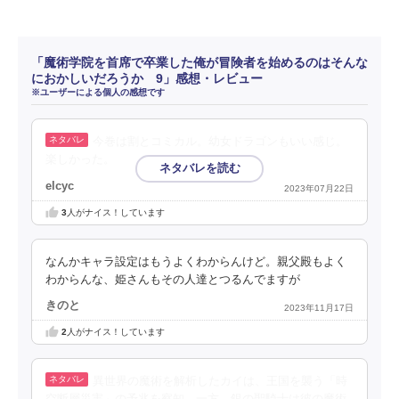
「魔術学院を首席で卒業した俺が冒険者を始めるのはそんな
におかしいだろうか 9」感想・レビュー
※ユーザーによる個人の感想です
今巻は割とコミカル。幼女ドラゴンもいい感じ。
楽しかった。
elcyc
2023年07月22日
3
人がナイス！しています
なんかキャラ設定はもうよくわからんけど。親父殿もよく
わからんな、姫さんもその人達とつるんでますが
きのと
2023年11月17日
2
人がナイス！しています
異世界の魔術を解析したカイは、王国を襲う「時