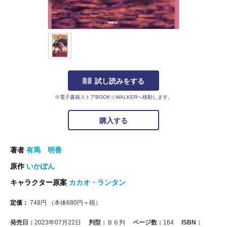
試し読みをする
※電子書籍ストアBOOK☆WALKERへ移動します。
購入する
著者
有馬 明香
原作
いかぽん
キャラクター原案
カカオ・ランタン
定価：
748
円
（本体
680
円＋税）
発売日：
2023年07月22日
判型：
Ｂ６判
ページ数：
164
ISBN：