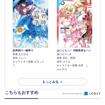
4位
5位
結界師の一輪華 8
はにとらっ！ 召喚勇者をハメ
著者 おだやか
るハニー…2
原作 クレハ
著者 宮社 惣恭
キャラクター原案 ボダック
原作 けてる
ス
キャラクター原案 氷室 し
ゅんすけ
もっとみる
こちらもおすすめ
Recommended by