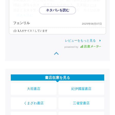
空断層災害」の予兆を察知。一方、銀の聖騎士は彼の魔術
理論に興味を抱き、弟子入りを志願する。災害阻止には、
過去と未来を繋ぐ特異点の修復が必要であり、カイは自身
…続きを読む
フェンリル
2025年08月07日
1
人がナイス！しています
レビューをもっと見る
powered by
書店在庫を見る
大垣書店
紀伊國屋書店
くまざわ書店
三省堂書店