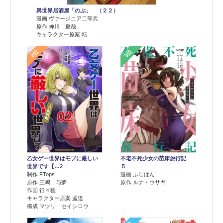
異世界居酒屋「のぶ」 （２２）
漫画 ヴァージニア二等兵
原作 蝉川 夏哉
キャラクター原案 転
2位
3位
乙女ゲー世界はモブに厳しい
不老不死少女の苗床旅行記
世界です【…2
５
制作 FTops
漫画 ふじはん
原作 三嶋 与夢
原作 ルナ・ウサギ
作画 行々狸
キャラクター原案 孟達
構成 マツリ セイシロウ