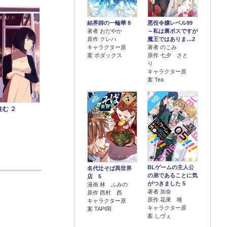
結界師の一輪華 8
悪役令嬢レベル99
著者 おだやか
～私は裏ボスですが
原作 クレハ
魔王ではありま…2
キャラクター原
著者 のこみ
案 ボダックス
原作 七夕 さと
り
キャラクター原
案 Tea
4位
5位
む ２
BLゲームの主人公
名代辻そば異世界
の弟であることに気
店 5
がつきました 5
漫画 林 ふみの
著者 加奈
原作 西村 西
原作 花果 唯
キャラクター原
キャラクター原
案 TAPI岡
案 しヴぇ