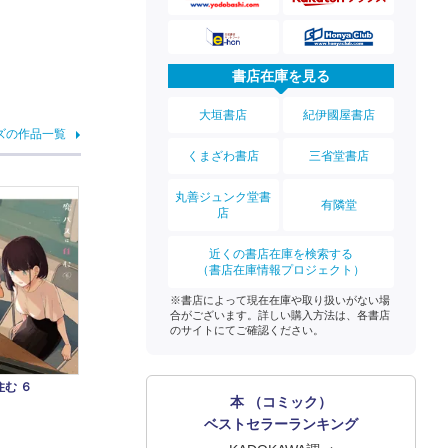
書店在庫を見る
大垣書店
紀伊國屋書店
ズの作品一覧
くまざわ書店
三省堂書店
丸善ジュンク堂書
有隣堂
店
近くの書店在庫を検索する
（書店在庫情報プロジェクト）
※書店によって現在在庫や取り扱いがない場
合がございます。詳しい購入方法は、各書店
のサイトにてご確認ください。
む ６
本 （コミック）
ベストセラーランキング