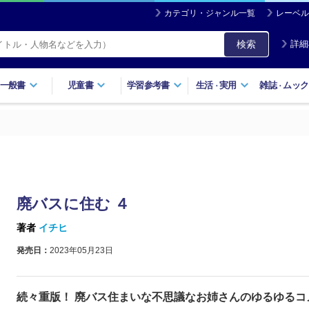
カテゴリ・ジャンル一覧
レーベル
検索
詳細
一般書
児童書
学習参考書
生活
実用
雑誌
ムック
・
・
廃バスに住む ４
著者
イチヒ
発売日：
2023年05月23日
続々重版！ 廃バス住まいな不思議なお姉さんのゆるゆるコ