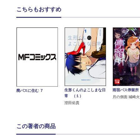
こちらもおすすめ
生形くんのよこしまな日
雨宿バス停留所
廃バスに住む ７
常 （１）
月の側面 城崎火
澄田佑貴
この著者の商品