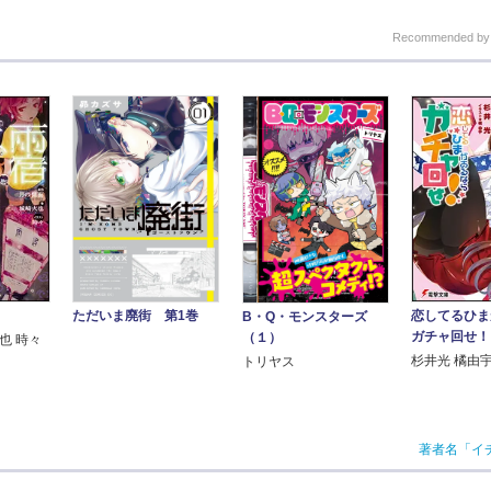
Recommended b
ただいま廃街 第1巻
恋してるひま
B・Q・モンスターズ
ガチャ回せ！
（１）
也 時々
杉井光 橘由
トリヤス
著者名「イ