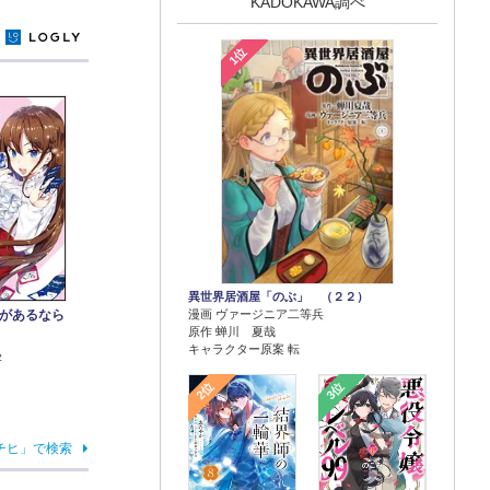
KADOKAWA調べ
y
1位
異世界居酒屋「のぶ」 （２２）
漫画 ヴァージニア二等兵
があるなら
原作 蝉川 夏哉
キャラクター原案 転
宇
2位
3位
チヒ」で検索