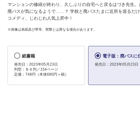
マンションの修繕が終わり、久しぶりの自宅へと戻るはづき先生。
廃バスが気になるようで……？ 学校と廃バスたまに近所を巡るだ
コメディ、じわじわ人気上昇中！
※画像は表紙及び帯等、実際とは異なる場合があります。
紙書籍
電子版：廃バスに住
発売日：2023年05月23日
発売日：2023年05月23日
判型：Ｂ６判／154ページ
定価：748円（本体680円＋税）