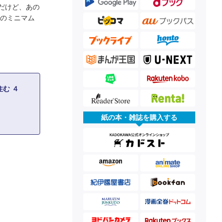
だけど、あの
けのミニマム
む ４
紙の本・雑誌を購入する