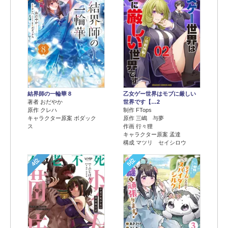
結界師の一輪華 8
乙女ゲー世界はモブに厳しい
著者 おだやか
世界です【…2
原作 クレハ
制作 FTops
キャラクター原案 ボダック
原作 三嶋 与夢
ス
作画 行々狸
キャラクター原案 孟達
構成 マツリ セイシロウ
4位
5位