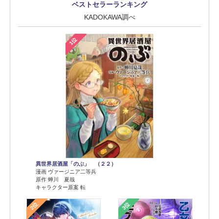
ベストセラーランキング
KADOKAWA調べ
1位
異世界居酒屋「のぶ」 （２２）
漫画 ヴァージニア二等兵
原作 蝉川 夏哉
キャラクター原案 転
2位
3位