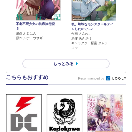
不老不死少女の苗床旅行記
私、蜘蛛なモンスターをテイ
５
ムしたので…2
漫画 ふじはん
作画 さんねこ
原作 ルナ・ウサギ
原作 あきさけ
キャラクター原案 タムラ
ヨウ
もっとみる
こちらもおすすめ
Recommended by