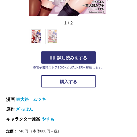
1
/
2
試し読みをする
※電子書籍ストアBOOK☆WALKERへ移動します。
購入する
漫画
東大路 ムツキ
原作
ざっぽん
キャラクター原案
やすも
定価：
748
円
（本体
680
円＋税）