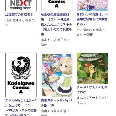
身代わりの花嫁は、不
辺境都市の育成者３
竜王様の最強国家戦
器用な辺境伯に溺愛さ
略 （２） ～竜姫を
日高 七野りく 福きつ
れる２
従えた元王子はスキル
ね
【竜王】の力で反旗を
一ノ瀬かおる 椎名さ
翻...
えら 一花夜
藤本キシノ 虎戸リア
Noy
まんぷくかえるのおす
そわけ
まんぷくアートスタジ
スキルがなければレベ
異世界チートサバイバ
オはち
ルを上げる （６）
ル飯 10
～99がカンストの世界
山田モジ美 赤石赫々
でレベル800万か...