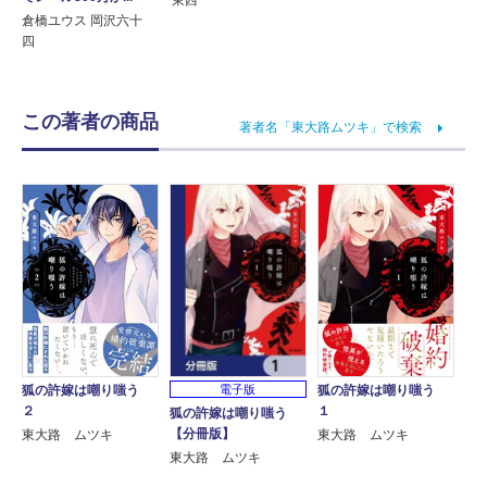
東西
倉橋ユウス 岡沢六十
四
この著者の商品
著者名「東大路ムツキ」で検索
電子版
狐の許嫁は嘲り嗤う
狐の許嫁は嘲り嗤う
２
１
狐の許嫁は嘲り嗤う
【分冊版】
東大路 ムツキ
東大路 ムツキ
東大路 ムツキ